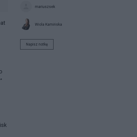
mariuszsek
mat
Wiola Kamińska
Napisz notkę
o
”
isk