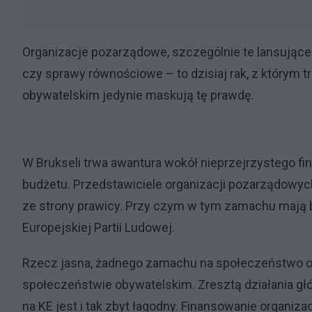
Organizacje pozarządowe, szczególnie te lansujące 
czy sprawy równościowe – to dzisiaj rak, z którym 
obywatelskim jedynie maskują tę prawdę.
W Brukseli trwa awantura wokół nieprzejrzystego f
budżetu. Przedstawiciele organizacji pozarządowyc
ze strony prawicy. Przy czym w tym zamachu mają b
Europejskiej Partii Ludowej.
Rzecz jasna, żadnego zamachu na społeczeństwo ob
społeczeństwie obywatelskim. Zresztą działania głó
na KE jest i tak zbyt łagodny. Finansowanie organiz