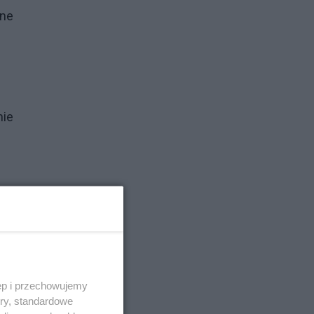
lne
h
nie
h
ich
ad
ęp i przechowujemy
ory, standardowe