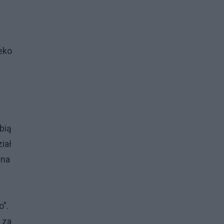
eko
bią
iał
 na
”.
 za