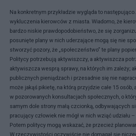
Na konkretnym przykładzie wygląda to następująco. 
wykluczenia kierowców z miasta. Wiadomo, że kierowc
bardzo niskie prawdopodobieństwo, że się zorganizuj
posunięte plany w nich uderzające mogą się nie sp
stworzyć pozory, że „społeczeństwo” te plany popier
Politycy potrzebują aktywiszczy, a aktywiszcza potrze
aktywiszcza wesprą sprawy, na których im zależy; 
publicznych pieniądzach i przesadnie się nie naprac
może jakąś pikietę, na którą przyjdzie całe 15 osób,
w pozorowanych konsultacjach społecznych, o który
samym dole strony małą czcionką, odbywających się
pracujący człowiek nie mógł w nich wziąć udziału 
Potem politycy mogą wskazać, że przecież planowa
W rzeczywistości oczywiście nie domagał się nicze