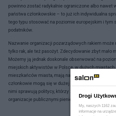
powinno zostać radykalnie ograniczone albo nawet
państwa członkowskie – to już ich indywidualna s
tego typu stosować na poziomie europejskim i tym
podatników.
Nazwanie organizacji pozarządowych rakiem może ni
tylko rak, ale też pasożyt. Zdecydowanie zbyt mało m
Możemy ją jednak doskonale obserwować na poziomi
miejskich aktywistów w Polsce, w dużych miastach.
mieszkańców miasta, mają natomiast radykalnie nie
członkowie mogą się w dużej mierze poświęcić wył
nimi sprawują politycy, którzy z ich wsparcia korzyst
Drogi Użytkow
organizacje publicznymi pieniędzmi.
My, naszych 1162 zau
informacje na urządze