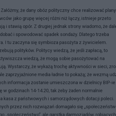
Załóżmy, że dany obóz polityczny chce realizować plany
ów jako grupę więcej różni niż łączy, istnieje przeto
ą i stawią opór. Z drugiej jednak strony wiadomo, że dal
odobać i spowodować spadek sondaży. Dlatego trzeba
a. I tu zaczyna się symbioza pasożyta z żywicielem.
bują polityków. Politycy wiedzą, że jeśli zapłacą, to
aktywiszcza wiedzą, że mogą sobie pasożytować na
ują. Wystarczy, że wykażą trochę aktywności w sieci, zro
 ale zaprzyjaźnione media ładnie to pokażą; że wezmą udz
ch informacja zostanie umieszczona w dzielnicy BIP-ie
 w godzinach 14-14.20, tak żeby żaden normalnie
– a kasa z państwowych i samorządowych dotacji poleci.
nych przez nich rozwiązań domagało się „społeczeństwo
go „społeczeństwo”, ale garstka darmozjadów, robiących