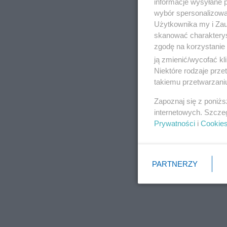
informacje wysyłane 
wybór spersonalizowan
Użytkownika my i Zau
skanować charakterys
zgodę na korzystanie 
ją zmienić/wycofać kl
Niektóre rodzaje prz
takiemu przetwarzaniu
Zapoznaj się z poniż
internetowych. Szcze
Prywatności
i
Cookie
PARTNERZY