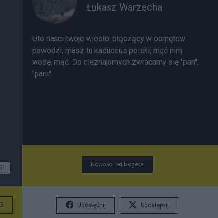
Łukasz Warzecha
Oto naści twoje wiosło:
błądzący w odmętów
powodzi, masz tu kaduceus polski, mąć nim
wodę, mąć. Do nieznajomych zwracamy się "pan",
"pani".
Nowości od blogera
51
G
Udostępnij
Udostępnij