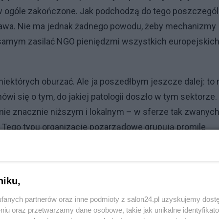
 w ogóle zakończone. Jak podchodzą do tego poszczegó
prawa. Nie ma jednak żadnego powodu, żeby mechanizmy
 samym zasilać NGO pieniędzmi wszystkich europejskic
ektórych oburzać. Ale ja poszedłbym jeszcze dalej: to 
ówi się o tym, do jakiej patologii doszło w tym sektorze.
e znacznie niższym i lokalnym – w sferze tak zwanyc
 Tego typu organizacje pozarządowe grupują promile
proporcjonalny wpływ na rzeczywistość dzięki temu, że 
ącznie sprawom organizacji. A mogą, ponieważ pieczę n
ają. A skoro korzystają, to obficie dotują te same
niku,
fanych partnerów oraz inne podmioty z salon24.pl uzyskujemy dost
niu oraz przetwarzamy dane osobowe, takie jak unikalne identyfikat