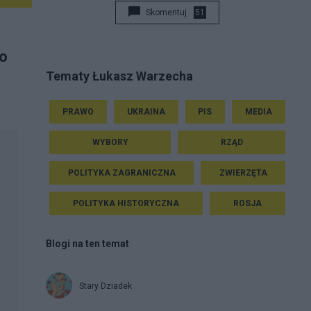
Skomentuj
51
ko
Tematy Łukasz Warzecha
PRAWO
UKRAINA
PIS
MEDIA
WYBORY
RZĄD
POLITYKA ZAGRANICZNA
ZWIERZĘTA
POLITYKA HISTORYCZNA
ROSJA
Blogi na ten temat
Stary Dziadek