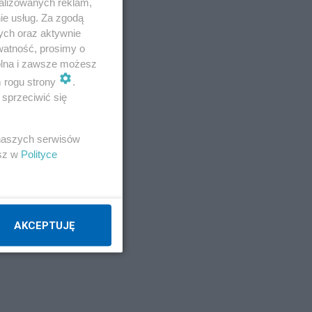
alizowanych reklam,
ie usług. Za zgodą
ych oraz aktywnie
watność, prosimy o
wolna i zawsze możesz
m rogu strony
.
sprzeciwić się
 naszych serwisów
esz w
Polityce
AKCEPTUJĘ