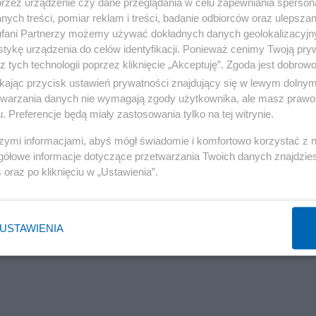
przez urządzenie czy dane przeglądania w celu zapewniania sperson
ych treści, pomiar reklam i treści, badanie odbiorców oraz ulepszan
fani Partnerzy możemy używać dokładnych danych geolokalizacyjn
tykę urządzenia do celów identyfikacji. Ponieważ cenimy Twoją pry
z tych technologii poprzez kliknięcie „Akceptuję”. Zgoda jest dobro
ikając przycisk ustawień prywatności znajdujący się w lewym dolny
etwarzania danych nie wymagają zgody użytkownika, ale masz prawo 
. Preferencje będą miały zastosowania tylko na tej witrynie.
szymi informacjami, abyś mógł świadomie i komfortowo korzystać z
gółowe informacje dotyczące przetwarzania Twoich danych znajdzi
s
oraz po kliknięciu w „Ustawienia”.
USTAWIENIA