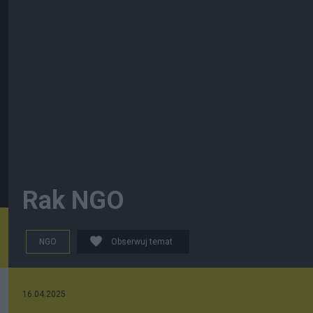
Rak NGO
NGO
Obserwuj temat
16.04.2025