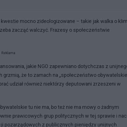
kwestie mocno zideologizowane – takie jak walka o kli
trzeba zacząć walczyć. Frazesy o społeczeństwie
Reklama
inansowania, jakie NGO zapewniano dotychczas z unijneg
h grzmią, że to zamach na „społeczeństwo obywatelskie
rać udział również niektórzy deputowani zrzeszeni w
ywatelskie tu nie ma, bo też nie ma mowy o żadnym
wnie prawicowych grup politycznych w tej sprawie i nac
acji pozarządowych z publicznych pieniędzy unijnych