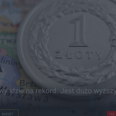
wy idzie na rekord. Jest dużo wyższ
BUDŻET
166