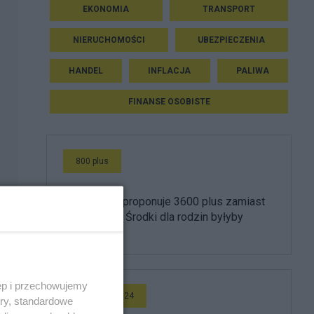
EKONOMIA
TRANSPORT
NIERUCHOMOŚCI
UBEZPIECZENIA
HANDEL
INFLACJA
PALIWA
FINANSE OSOBISTE
800 plus
Morawiecki proponuje 3600 plus zamiast
800 złotych. Środki dla rodzin byłyby
ogromne
ęp i przechowujemy
Wideo Salon24
ory, standardowe