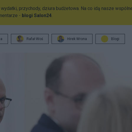
wydatki, przychody, dziura budżetowa. Na co idą nasze wspóln
mentarze -
blogi Salon24
.
ja
Rafał Woś
Hirek Wrona
Blogi