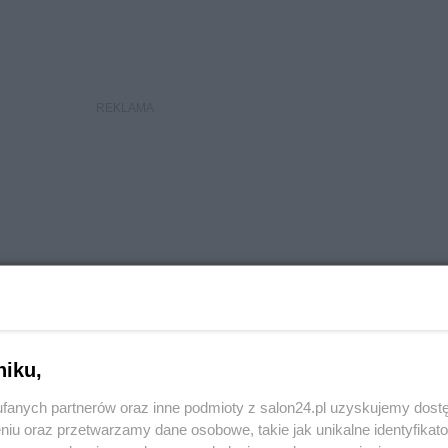
niku,
fanych partnerów oraz inne podmioty z salon24.pl uzyskujemy dost
niu oraz przetwarzamy dane osobowe, takie jak unikalne identyfikat