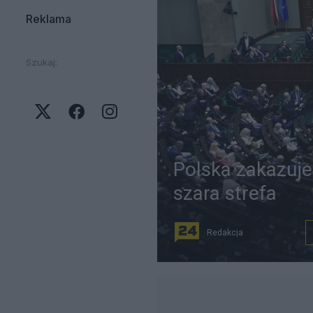
Reklama
Szukaj:
Polska zakazuje
szara strefa
Redakcja