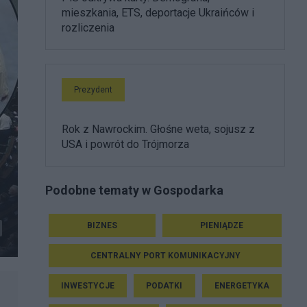
mieszkania, ETS, deportacje Ukraińców i
rozliczenia
Prezydent
Rok z Nawrockim. Głośne weta, sojusz z
USA i powrót do Trójmorza
Podobne tematy w Gospodarka
BIZNES
PIENIĄDZE
CENTRALNY PORT KOMUNIKACYJNY
INWESTYCJE
PODATKI
ENERGETYKA