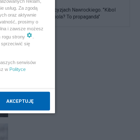
alizowanych reklam,
ie usług. Za zgodą
Burza po decyzjach Nawrockiego. "Kibol
ych oraz aktywnie
ułaskawił kibola? To propaganda"
watność, prosimy o
wolna i zawsze możesz
m rogu strony
.
sprzeciwić się
 naszych serwisów
esz w
Polityce
AKCEPTUJĘ