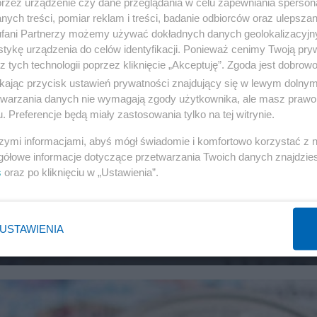
przez urządzenie czy dane przeglądania w celu zapewniania sperson
ych treści, pomiar reklam i treści, badanie odbiorców oraz ulepszan
fani Partnerzy możemy używać dokładnych danych geolokalizacyjn
tykę urządzenia do celów identyfikacji. Ponieważ cenimy Twoją pry
z tych technologii poprzez kliknięcie „Akceptuję”. Zgoda jest dobro
ikając przycisk ustawień prywatności znajdujący się w lewym dolny
etwarzania danych nie wymagają zgody użytkownika, ale masz prawo 
. Preferencje będą miały zastosowania tylko na tej witrynie.
szymi informacjami, abyś mógł świadomie i komfortowo korzystać z
gółowe informacje dotyczące przetwarzania Twoich danych znajdzi
w zmierza na ścianę. Dług publiczny
s
oraz po kliknięciu w „Ustawienia”.
y czerwony próg
USTAWIENIA
BUDŻET
167