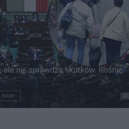
, ale nie sprawdza skutków. Rośnie
BUDŻET
22