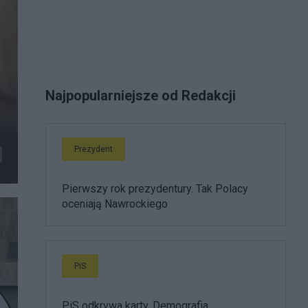
Najpopularniejsze od Redakcji
Prezydent
Pierwszy rok prezydentury. Tak Polacy
oceniają Nawrockiego
PiS
PiS odkrywa karty. Demografia,