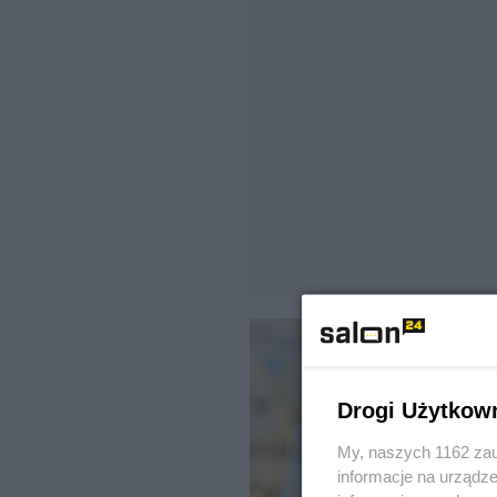
Drogi Użytkow
My, naszych 1162 zau
informacje na urządze