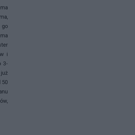
 ma
 ma,
 go
e ma
ster
w i
 3-
 już
d 50
tanu
ków,