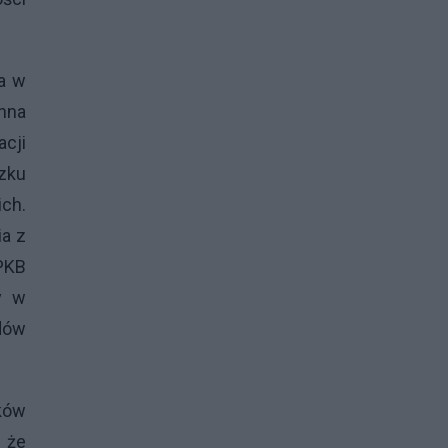
a w
nna
cji
zku
ich.
ia z
PKB
y w
dów
ków
, że