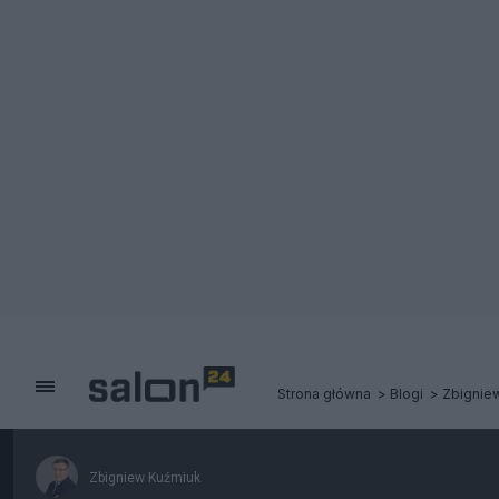
Strona główna
Blogi
Zbignie
Zbigniew Kuźmiuk