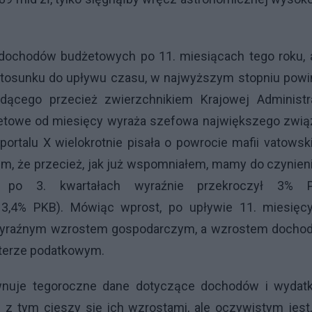
ą dochodów budżetowych po 11. miesiącach tego roku, 
stosunku do upływu czasu, w najwyższym stopniu powi
ędącego przecież zwierzchnikiem Krajowej Administra
żetowe od miesięcy wyraża szefowa największego zwią
rtalu X wielokrotnie pisała o powrocie mafii vatowsk
m, że przecież, jak już wspomniałem, mamy do czynien
y po 3. kwartałach wyraźnie przekroczył 3% 
 3,4% PKB). Mówiąc wprost, po upływie 11. miesięc
 wyraźnym wzrostem gospodarczym, a wzrostem docho
kterze podatkowym.
ównuje tegoroczne dane dotyczące dochodów i wydat
z tym cieszy się ich wzrostami, ale oczywistym jest