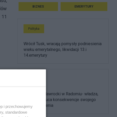
su,
BIZNES
EMERYTURY
odów
 11
Polityka
Wrócił Tusk, wracają pomysły podniesienia
wieku emerytalnego, likwidacji 13.i
14.emerytury
Polityka
Prezydent Nawrocki w Radomiu- władza,
która przerzuca konsekwencje swojego
złego rządzenia
ęp i przechowujemy
ory, standardowe