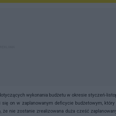
dotyczących wykonania budżetu w okresie styczeń-list
ści się on w zaplanowanym deficycie budżetowym, któr
go, że nie zostanie zrealizowana duża cześć zaplanowa