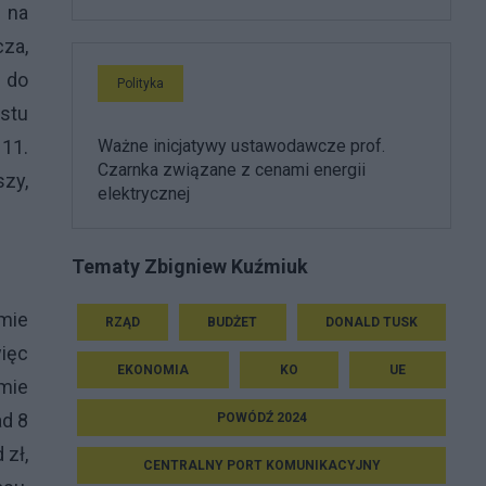
 na
cza,
 do
Polityka
stu
11.
Ważne inicjatywy ustawodawcze prof.
Czarnka związane z cenami energii
szy,
elektrycznej
Tematy Zbigniew Kuźmiuk
mie
RZĄD
BUDŻET
DONALD TUSK
więc
EKONOMIA
KO
UE
omie
ad 8
POWÓDŹ 2024
 zł,
CENTRALNY PORT KOMUNIKACYJNY