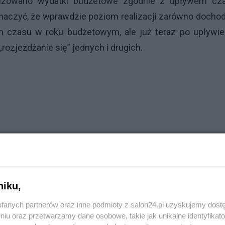
alizowano wydatki budżetowe zgodnie z upływem cza
znaczyć, że wprawdzie poziom realizacji zarówno doch
m czasu w roku budżetowym, ale już teraz po upływie
rozjeżdżanie się” jednych i drugich.
niku,
fanych partnerów oraz inne podmioty z salon24.pl uzyskujemy dost
niu oraz przetwarzamy dane osobowe, takie jak unikalne identyfikat