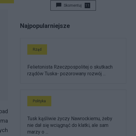
Skomentuj
11
Najpopularniejsze
Rząd
Felietonista Rzeczpospolitej o skutkach
rządów Tuska- pozorowany rozwój ...
Polityka
opad
Tusk kąśliwie życzy Nawrockiemu, żeby
y ma
nie dał się wciągnąć do klatki, ale sam
nych
marzy o ...