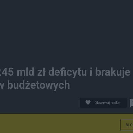
45 mld zł deficytu i brakuje
ów budżetowych
Obserwuj notkę
BLO