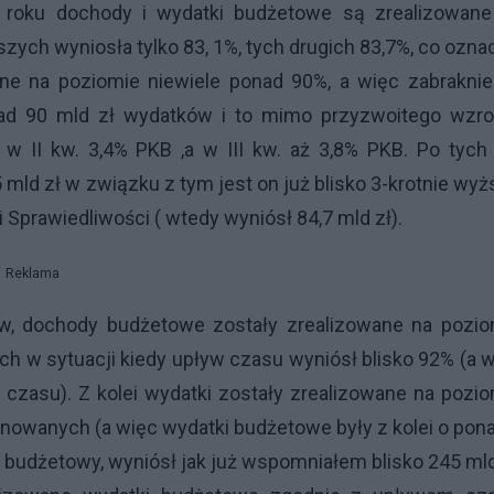
roku dochody i wydatki budżetowe są zrealizowane
szych wyniosła tylko 83, 1%, tych drugich 83,7%, co ozna
ne na poziomie niewiele ponad 90%, a więc zabraknie
ad 90 mld zł wydatków i to mimo przyzwoitego wzro
 II kw. 3,4% PKB ,a w III kw. aż 3,8% PKB. Po tych 
mld zł w związku z tym jest on już blisko 3-krotnie wyż
 Sprawiedliwości ( wtedy wyniósł 84,7 mld zł).
Reklama
ów, dochody budżetowe zostały zrealizowane na pozio
ch w sytuacji kiedy upływ czasu wyniósł blisko 92% (a 
czasu). Z kolei wydatki zostały zrealizowane na pozi
planowanych (a więc wydatki budżetowe były z kolei o pon
t budżetowy, wyniósł jak już wspomniałem blisko 245 mld