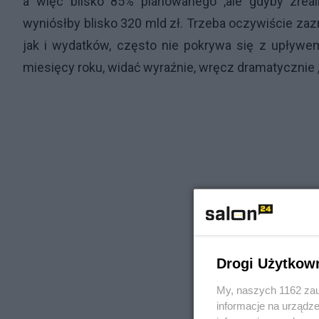
a więc blisko 85% planowanego ,ale gdyby zre
wyniósłby blisko 320 mld zł. Trzeba oczywiście za
jak i wydatków, często nie pokrywa się z upływe
miesięcy roku, widać wyraźnie, wręcz dramatycznie „
Drogi Użytkow
My, naszych 1162 zau
informacje na urządze