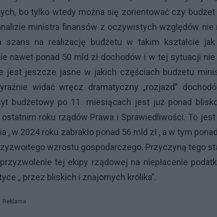
ych, bo tylko wtedy można się zorientować czy budżet
analizie ministra finansów z oczywistych względów nie
a szans na realizację budżetu w takim kształcie jak
e nawet ponad 50 mld zł dochodów i w tej sytuacji ni
e jest jeszcze jasne w jakich częściach budżetu mini
yraźnie widać wręcz dramatyczny „rozjazd” dochodó
yt budżetowy po 11. miesiącach jest już ponad blisko
, ostatnim roku rządów Prawa i Sprawiedliwości. To jest
nia , w 2024 roku zabrakło ponad 56 mld zł , a w tym pona
przyzwoitego wzrostu gospodarczego. Przyczyną tego s
 przyzwolenie tej ekipy rządowej na niepłacenie podat
tyce „ przez bliskich i znajomych królika”.
Reklama