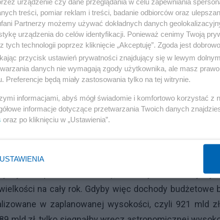
przez urządzenie czy dane przeglądania w celu zapewniania sperson
ych treści, pomiar reklam i treści, badanie odbiorców oraz ulepszan
fani Partnerzy możemy używać dokładnych danych geolokalizacyjn
tykę urządzenia do celów identyfikacji. Ponieważ cenimy Twoją pry
z tych technologii poprzez kliknięcie „Akceptuję”. Zgoda jest dobro
ikając przycisk ustawień prywatności znajdujący się w lewym dolny
etwarzania danych nie wymagają zgody użytkownika, ale masz prawo 
. Preferencje będą miały zastosowania tylko na tej witrynie.
ła podobnie jak do tej pory, to do ich zrealizowania
szymi informacjami, abyś mógł świadomie i komfortowo korzystać z
gółowe informacje dotyczące przetwarzania Twoich danych znajdzi
0 mld zł (dochody budżetowe zostałyby zaplanowane
s
oraz po kliknięciu w „Ustawienia”.
 dochodów wynika bowiem, że w każdym miesiącu powi
11 miesiącach, powinny być na poziomie ponad 583 mld z
 kolei mimo tego, że wydatki są realizowane znacznie wol
USTAWIENIA
ny wynieść ponad 840 mld zł), to deficyt budżetowy wyn
 wielkości na cały rok. Gdyby więc dochody budżetowe 
ealizowane w zaplanowanej wysokości, czyli 921 mld zł
89 mld zł, tylko sięgnąłby wręcz astronomicznej wysok