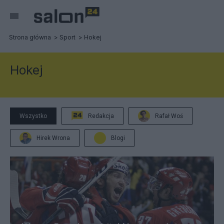
Strona główna
Sport
Hokej
Hokej
Wszystko
Redakcja
Rafał Woś
Hirek Wrona
Blogi