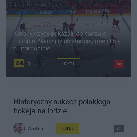
Kanadyjczycy pokazali, co sądzą o
Trumpie. Mecz już na starcie zmienił się
w mordobicie
Redakcja
HOKEJ
80
Historyczny sukces polskiego
hokeja na lodzie!
Amstern
HOKEJ
20