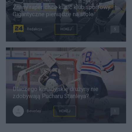
Znany raper chce kupić klub sportowy.
Gigantyczne pieniądze na stole
Redakcja
HOKEJ
5
Dlaczego kanadyjskie drużyny nie
zdobywają Pucharu Stanleya?
Beverley
HOKEJ
1