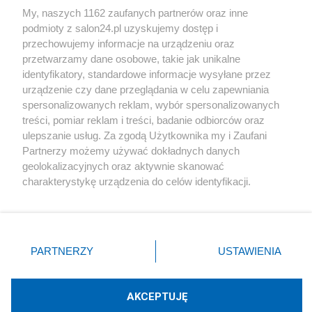
My, naszych 1162 zaufanych partnerów oraz inne
podmioty z salon24.pl uzyskujemy dostęp i
Społeczeństwo
przechowujemy informacje na urządzeniu oraz
przetwarzamy dane osobowe, takie jak unikalne
Kultura
identyfikatory, standardowe informacje wysyłane przez
urządzenie czy dane przeglądania w celu zapewniania
spersonalizowanych reklam, wybór spersonalizowanych
treści, pomiar reklam i treści, badanie odbiorców oraz
ulepszanie usług. Za zgodą Użytkownika my i Zaufani
X
Facebook
Instagram
Youtube
Partnerzy możemy używać dokładnych danych
geolokalizacyjnych oraz aktywnie skanować
charakterystykę urządzenia do celów identyfikacji.
Web Content Media sp. z o. o. © 2022
Ponieważ cenimy Twoją prywatność, prosimy o zgodę na
korzystanie z tych technologii poprzez kliknięcie
„Akceptuję”. Zgoda jest dobrowolna i zawsze możesz ją
Pomoc
O nas
Praca
Reklama
Kontakt
zmienić/wycofać klikając przycisk ustawień prywatności
PARTNERZY
USTAWIENIA
znajdujący się w lewym dolnym rogu strony
. Niektóre
rodzaje przetwarzania danych nie wymagają zgody
użytkownika, ale masz prawo sprzeciwić się takiemu
AKCEPTUJĘ
przetwarzaniu. Preferencje będą miały zastosowania tylko