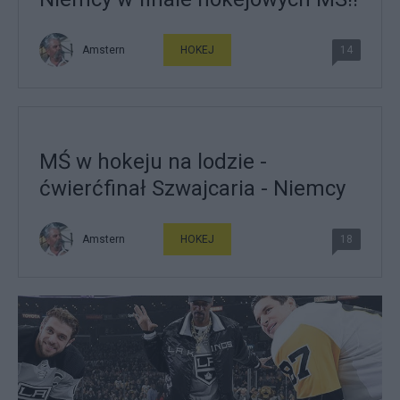
Amstern
HOKEJ
14
MŚ w hokeju na lodzie -
ćwierćfinał Szwajcaria - Niemcy
Amstern
HOKEJ
18