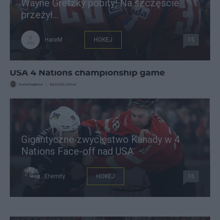
Wayne Gretzky pobity! Na szczęście
przeżył…
HareM
HOKEJ
15
Gigantyczne zwycięstwo Kanady w 4
Nations Face-off nad USA
Eternity
HOKEJ
16