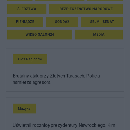
ŚLEDZTWA
BEZPIECZEŃSTWO NARODOWE
PIENIĄDZE
SONDAŻ
SEJM I SENAT
WIDEO SALON24
MEDIA
Głos Regionów
Brutalny atak przy Złotych Tarasach. Policja
namierza agresora
Muzyka
Uświetnił rocznicę prezydentury Nawrockiego. Kim