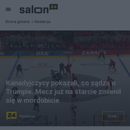
Strona główna
Redakcja
Kanadyjczycy pokazali, co sądzą o
Trumpie. Mecz już na starcie zmienił
się w mordobicie
Redakcja
HOKEJ
na zdjęciu: mecz Kanada - USA w Turnieju Czterech