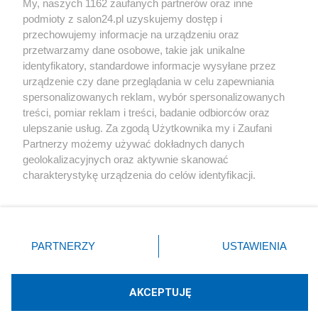
My, naszych 1162 zaufanych partnerów oraz inne
podmioty z salon24.pl uzyskujemy dostęp i
Społeczeństwo
przechowujemy informacje na urządzeniu oraz
przetwarzamy dane osobowe, takie jak unikalne
Kultura
identyfikatory, standardowe informacje wysyłane przez
urządzenie czy dane przeglądania w celu zapewniania
spersonalizowanych reklam, wybór spersonalizowanych
treści, pomiar reklam i treści, badanie odbiorców oraz
ulepszanie usług. Za zgodą Użytkownika my i Zaufani
X
Facebook
Instagram
Youtube
Partnerzy możemy używać dokładnych danych
geolokalizacyjnych oraz aktywnie skanować
charakterystykę urządzenia do celów identyfikacji.
Web Content Media sp. z o. o. © 2022
Ponieważ cenimy Twoją prywatność, prosimy o zgodę na
korzystanie z tych technologii poprzez kliknięcie
„Akceptuję”. Zgoda jest dobrowolna i zawsze możesz ją
Pomoc
O nas
Praca
Reklama
Kontakt
zmienić/wycofać klikając przycisk ustawień prywatności
PARTNERZY
USTAWIENIA
znajdujący się w lewym dolnym rogu strony
. Niektóre
rodzaje przetwarzania danych nie wymagają zgody
użytkownika, ale masz prawo sprzeciwić się takiemu
AKCEPTUJĘ
przetwarzaniu. Preferencje będą miały zastosowania tylko
Technologię dostarcza:
W3media.pl