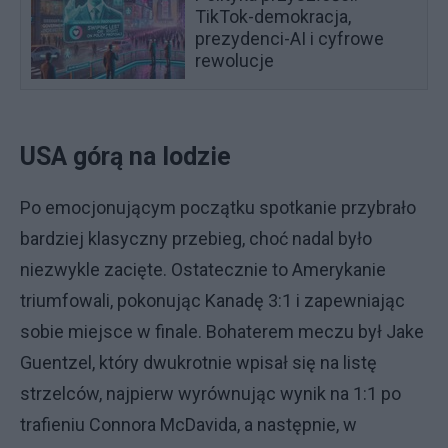
TikTok-demokracja,
prezydenci-AI i cyfrowe
rewolucje
USA górą na lodzie
Po emocjonującym początku spotkanie przybrało
bardziej klasyczny przebieg, choć nadal było
niezwykle zacięte. Ostatecznie to Amerykanie
triumfowali, pokonując Kanadę 3:1 i zapewniając
sobie miejsce w finale. Bohaterem meczu był Jake
Guentzel, który dwukrotnie wpisał się na listę
strzelców, najpierw wyrównując wynik na 1:1 po
trafieniu Connora McDavida, a następnie, w