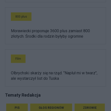
800 plus
Morawiecki proponuje 3600 plus zamiast 800
złotych. Środki dla rodzin byłyby ogromne
Film
Olbrychski skarży się na rząd. "Napluł mi w twarz",
ale wystarczył list do Tuska
Tematy Redakcja
PIS
GŁOS REGIONÓW
ZDROWIE