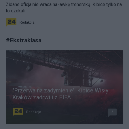
Zidane oficjalnie wraca na ławkę trenerską. Kibice tylko na
to czekali
Redakcja
#
Ekstraklasa
"Przerwa na zadymienie". Kibice Wisły
Kraków zadrwili z FIFA
Redakcja
6