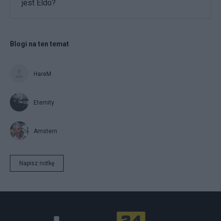
jest Eldo?
Blogi na ten temat
HareM
Eternity
Amstern
Napisz notkę