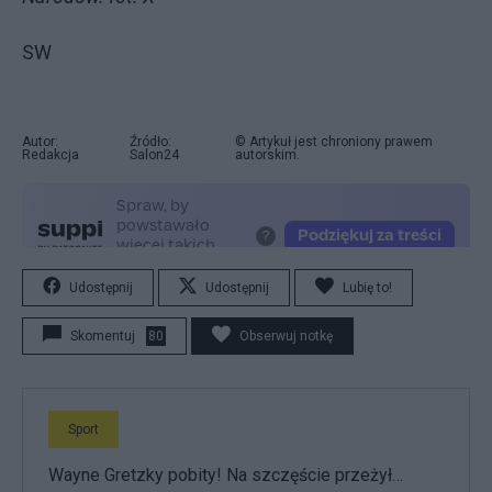
SW
Autor:
Źródło:
© Artykuł jest chroniony prawem
Redakcja
Salon24
autorskim.
Udostępnij
Udostępnij
Lubię to!
Skomentuj
80
Obserwuj notkę
Sport
Wayne Gretzky pobity! Na szczęście przeżył…