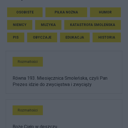
OSOBISTE
PIŁKA NOŻNA
HUMOR
NIEMCY
MUZYKA
KATASTROFA SMOLEŃSKA
PIS
OBYCZAJE
EDUKACJA
HISTORIA
Rozmaitości
Równa 193. Miesięcznica Smoleńska, czyli Pan
Prezes idzie do zwycięstwa i zwycięży
Rozmaitości
Boże Ciało w deszczu