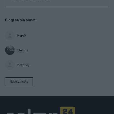
Blogi na ten temat
HareM
Eternity
Beverley
Napisz notkę