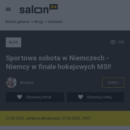
Strona główna
Blogi
Amstern
258
BLOG
Sportowa sobota w Niemczech -
Niemcy w finale hokejowych MS!!
Amstern
HOKEJ
Obserwuj temat
Obserwuj notkę
27.05.2023 , ostatnia aktualizacja: 27.05.2023, 19:57