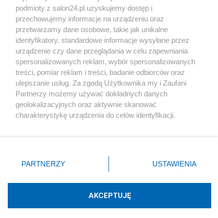
podmioty z salon24.pl uzyskujemy dostęp i
Społeczeństwo
przechowujemy informacje na urządzeniu oraz
przetwarzamy dane osobowe, takie jak unikalne
Kultura
identyfikatory, standardowe informacje wysyłane przez
urządzenie czy dane przeglądania w celu zapewniania
spersonalizowanych reklam, wybór spersonalizowanych
treści, pomiar reklam i treści, badanie odbiorców oraz
ulepszanie usług. Za zgodą Użytkownika my i Zaufani
X
Facebook
Instagram
Youtube
Partnerzy możemy używać dokładnych danych
geolokalizacyjnych oraz aktywnie skanować
charakterystykę urządzenia do celów identyfikacji.
Web Content Media sp. z o. o. © 2022
Ponieważ cenimy Twoją prywatność, prosimy o zgodę na
korzystanie z tych technologii poprzez kliknięcie
„Akceptuję”. Zgoda jest dobrowolna i zawsze możesz ją
Pomoc
O nas
Praca
Reklama
Kontakt
zmienić/wycofać klikając przycisk ustawień prywatności
PARTNERZY
USTAWIENIA
znajdujący się w lewym dolnym rogu strony
. Niektóre
rodzaje przetwarzania danych nie wymagają zgody
użytkownika, ale masz prawo sprzeciwić się takiemu
AKCEPTUJĘ
przetwarzaniu. Preferencje będą miały zastosowania tylko
Technologię dostarcza:
W3media.pl
na tej witrynie.