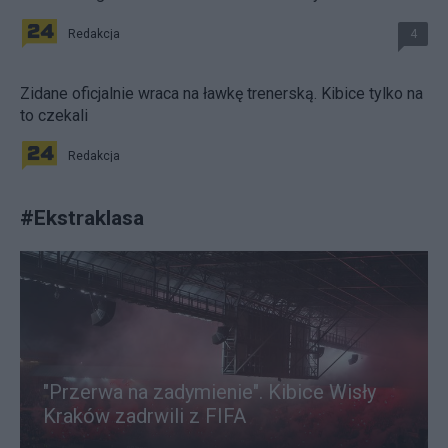
Redakcja
4
Zidane oficjalnie wraca na ławkę trenerską. Kibice tylko na
to czekali
Redakcja
#
Ekstraklasa
"Przerwa na zadymienie". Kibice Wisły
Kraków zadrwili z FIFA