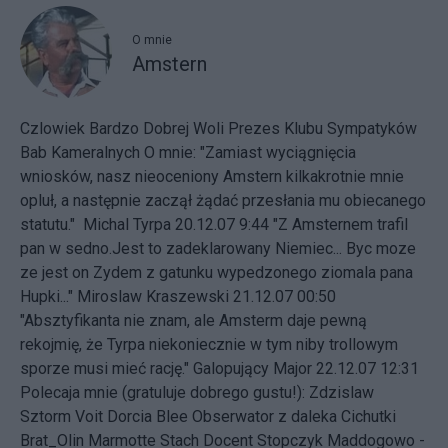
O mnie
Amstern
Czlowiek Bardzo Dobrej Woli Prezes Klubu Sympatyków
Bab Kameralnych
O mnie: "Zamiast wyciągnięcia
wniosków, nasz nieoceniony Amstern kilkakrotnie mnie
opluł, a następnie zaczął żądać przesłania mu obiecanego
statutu." Michal Tyrpa 20.12.07 9:44 "Z Amsternem trafil
pan w sedno.Jest to zadeklarowany Niemiec... Byc moze
ze jest on Zydem z gatunku wypedzonego ziomala pana
Hupki..." Miroslaw Kraszewski 21.12.07 00:50
"Absztyfikanta nie znam, ale Amsterm daje pewną
rekojmię, że Tyrpa niekoniecznie w tym niby trollowym
sporze musi mieć rację." Galopujący Major 22.12.07 12:31
Polecaja mnie (gratuluje dobrego gustu!): Zdzislaw
Sztorm Voit Dorcia Blee Obserwator z daleka Cichutki
Brat_Olin Marmotte Stach Docent Stopczyk Maddogowo -