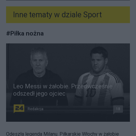
Inne tematy w dziale
Sport
#
Piłka nożna
Leo Messi w żałobie. Przedwcześnie
odszedł jego ojciec
Redakcja
18
Odeszła legenda Milanu. Piłkarskie Włochy w żałobie