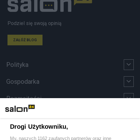
Podziel się swoją opinią
ZAŁÓŻ BLOG
Polityka
Gospodarka
Rozmaitości
Technologie
Drogi Użytkowniku,
Sport
My, naszych 1162 zaufanych partnerów oraz inne