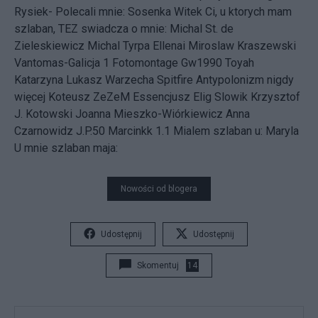
Rysiek- Polecali mnie: Sosenka Witek Ci, u ktorych mam
szlaban, TEZ swiadcza o mnie: Michal St. de
Zieleskiewicz Michal Tyrpa Ellenai Miroslaw Kraszewski
Vantomas-Galicja 1 Fotomontage Gw1990 Toyah
Katarzyna Lukasz Warzecha Spitfire Antypolonizm nigdy
więcej Koteusz ZeZeM Essencjusz Elig Slowik Krzysztof
J. Kotowski Joanna Mieszko-Wiórkiewicz Anna
Czarnowidz J.P.50 Marcinkk 1.1 Mialem szlaban u: Maryla
U mnie szlaban maja:
Nowości od blogera
Udostępnij
Udostępnij
Skomentuj
14