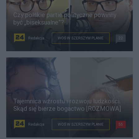
Czy polskie partie polityczne powinny
być „biseksualne”?
Redakcja
WOŚ W SZERSZYM PLANIE
22
Tajemnica wzrostu i rozwoju ludzkości.
Skąd się bierze bogactwo [ROZMOWA]
Redakcja
WOŚ W SZERSZYM PLANIE
55