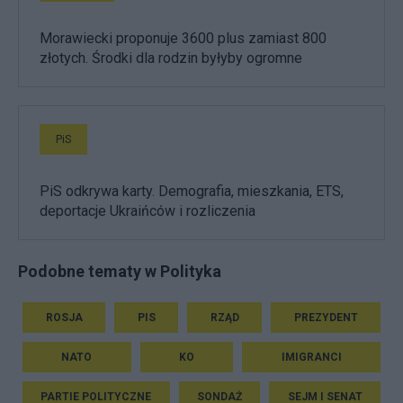
Morawiecki proponuje 3600 plus zamiast 800
złotych. Środki dla rodzin byłyby ogromne
PiS
PiS odkrywa karty. Demografia, mieszkania, ETS,
deportacje Ukraińców i rozliczenia
Podobne tematy w Polityka
ROSJA
PIS
RZĄD
PREZYDENT
NATO
KO
IMIGRANCI
PARTIE POLITYCZNE
SONDAŻ
SEJM I SENAT