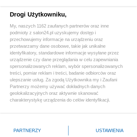
Technologie
Drogi Użytkowniku,
Sport
My, naszych 1162 zaufanych partnerów oraz inne
podmioty z salon24.pl uzyskujemy dostęp i
Społeczeństwo
przechowujemy informacje na urządzeniu oraz
przetwarzamy dane osobowe, takie jak unikalne
Kultura
identyfikatory, standardowe informacje wysyłane przez
urządzenie czy dane przeglądania w celu zapewniania
spersonalizowanych reklam, wybór spersonalizowanych
treści, pomiar reklam i treści, badanie odbiorców oraz
ulepszanie usług. Za zgodą Użytkownika my i Zaufani
X
Facebook
Instagram
Youtube
Partnerzy możemy używać dokładnych danych
geolokalizacyjnych oraz aktywnie skanować
charakterystykę urządzenia do celów identyfikacji.
Web Content Media sp. z o. o. © 2022
Ponieważ cenimy Twoją prywatność, prosimy o zgodę na
korzystanie z tych technologii poprzez kliknięcie
„Akceptuję”. Zgoda jest dobrowolna i zawsze możesz ją
Pomoc
O nas
Praca
Reklama
Kontakt
zmienić/wycofać klikając przycisk ustawień prywatności
PARTNERZY
USTAWIENIA
znajdujący się w lewym dolnym rogu strony
. Niektóre