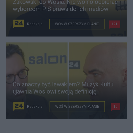
Żakowski do Wosia: Nie wolno odbierać
wyborcom PiS prawa do ich mediów
Redakcja
WOŚ W SZERSZYM PLANIE
121
Co znaczy być lewakiem? Muzyk Kultu
ujawnia Wosiowi swoją definicję
Redakcja
WOŚ W SZERSZYM PLANIE
15