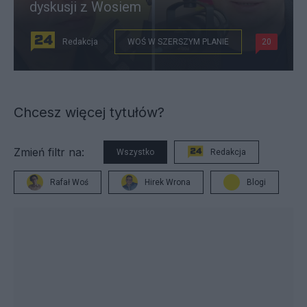
dyskusji z Wosiem
Redakcja
WOŚ W SZERSZYM PLANIE
20
Chcesz więcej tytułów?
Zmień filtr na:
Wszystko
Redakcja
Rafał Woś
Hirek Wrona
Blogi