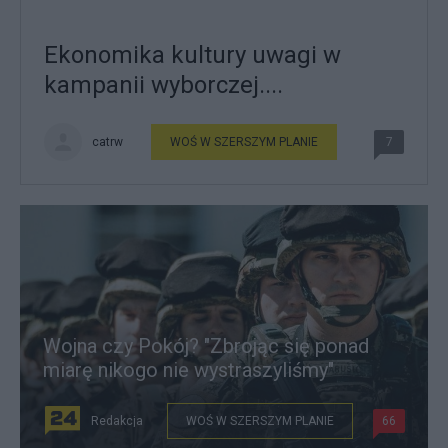
Ekonomika kultury uwagi w
kampanii wyborczej....
catrw
WOŚ W SZERSZYM PLANIE
7
Wojna czy Pokój? "Zbrojąc się ponad
miarę nikogo nie wystraszyliśmy"
Redakcja
WOŚ W SZERSZYM PLANIE
66