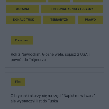
UKRAINA
TRYBUNAŁ KONSTYTUCYJNY
DONALD TUSK
TERRORYZM
PRAWO
Prezydent
Rok z Nawrockim. Głośne weta, sojusz z USA i
powrót do Trójmorza
Film
Olbrychski skarży się na rząd. "Napluł mi w twarz",
ale wystarczył list do Tuska