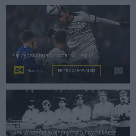
Ojrzyński ugasi pożar w Legii?
Redakcja
PIOTR DOBROWOLSKI
6
Jak w stanie wojennym polscy piłkarze