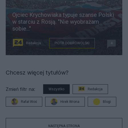
Ojciec Krychowiaka typuje szanse Polski
w starciu z Rosją. "Nie wyobrażam
sobie..."
Redakcja
PIOTR DOBROWOLSKI
4
Chcesz więcej tytułów?
Zmień filtr na:
Wszystko
Redakcja
Rafał Woś
Hirek Wrona
Blogi
NASTĘPNA STRONA