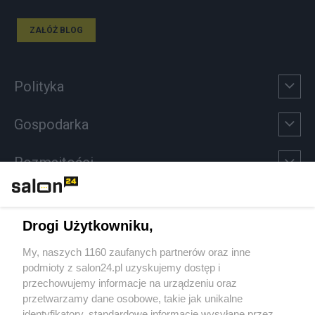
ZAŁÓŻ BLOG
Polityka
Gospodarka
Rozmaitości
Technologie
Drogi Użytkowniku,
Sport
My, naszych 1160 zaufanych partnerów oraz inne
podmioty z salon24.pl uzyskujemy dostęp i
Społeczeństwo
przechowujemy informacje na urządzeniu oraz
przetwarzamy dane osobowe, takie jak unikalne
Kultura
identyfikatory, standardowe informacje wysyłane przez