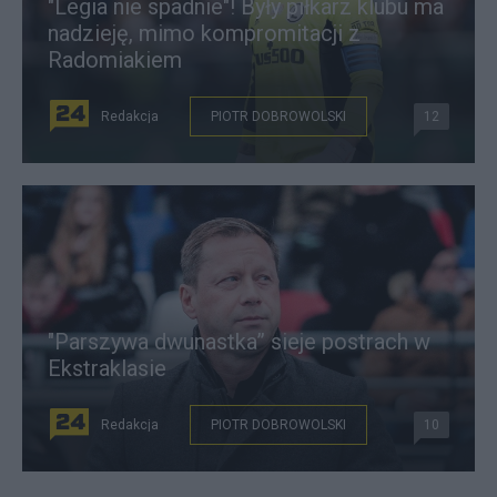
"Legia nie spadnie"! Były piłkarz klubu ma
nadzieję, mimo kompromitacji z
Radomiakiem
Redakcja
PIOTR DOBROWOLSKI
12
"Parszywa dwunastka” sieje postrach w
Ekstraklasie
Redakcja
PIOTR DOBROWOLSKI
10