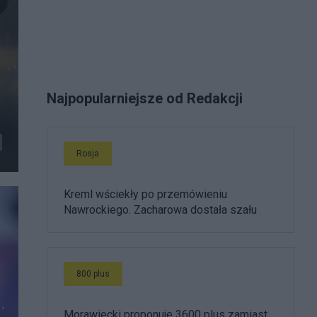
Najpopularniejsze od Redakcji
Rosja
Kreml wściekły po przemówieniu
Nawrockiego. Zacharowa dostała szału
800 plus
Morawiecki proponuje 3600 plus zamiast