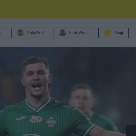
ja
Rafał Woś
Hirek Wrona
Blogi