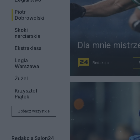
Piotr
Dobrowolski
Skoki
narciarskie
Dla mnie mistrz
Ekstraklasa
Legia
Redakcja
Warszawa
Żużel
Krzysztof
Piątek
Zobacz wszystkie
Redakcja Salon24