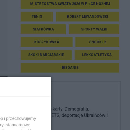
MISTRZOSTWA ŚWIATA 2026 W PIŁCE NOŻNEJ
TENIS
ROBERT LEWANDOWSKI
SIATKÓWKA
SPORTY WALKI
KOSZYKÓWKA
SNOOKER
SKOKI NARCIARSKIE
LEKKOATLETYKA
BIEGANIE
PiS
PiS odkrywa karty. Demografia,
mieszkania, ETS, deportacje Ukraińców i
ęp i przechowujemy
rozliczenia
ory, standardowe