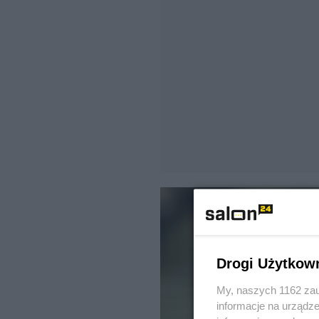
Drogi Użytkow
My, naszych 1162 zau
informacje na urządze