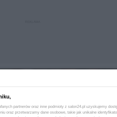
niku,
fanych partnerów oraz inne podmioty z salon24.pl uzyskujemy dost
niu oraz przetwarzamy dane osobowe, takie jak unikalne identyfikat