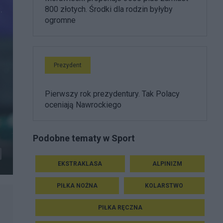
800 złotych. Środki dla rodzin byłyby
ogromne
Prezydent
Pierwszy rok prezydentury. Tak Polacy
oceniają Nawrockiego
Podobne tematy w Sport
EKSTRAKLASA
ALPINIZM
PIŁKA NOŻNA
KOLARSTWO
PIŁKA RĘCZNA