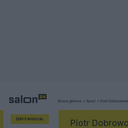
Strona główna
Sport
Piotr Dobrowols
ŻEBYŚ WIEDZIAŁ
Piotr Dobrowo