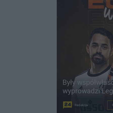
Były współwłaści
wyprowadzi Legi
Redakcja