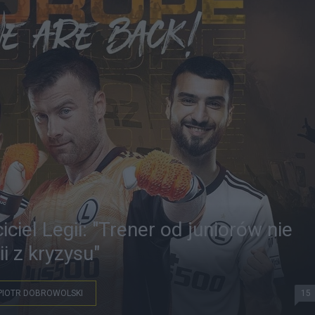
ciel Legii: "Trener od juniorów nie
i z kryzysu"
PIOTR DOBROWOLSKI
15