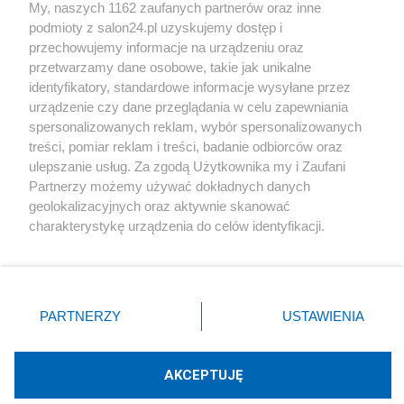
My, naszych 1162 zaufanych partnerów oraz inne
podmioty z salon24.pl uzyskujemy dostęp i
Społeczeństwo
przechowujemy informacje na urządzeniu oraz
przetwarzamy dane osobowe, takie jak unikalne
Kultura
identyfikatory, standardowe informacje wysyłane przez
urządzenie czy dane przeglądania w celu zapewniania
spersonalizowanych reklam, wybór spersonalizowanych
treści, pomiar reklam i treści, badanie odbiorców oraz
ulepszanie usług. Za zgodą Użytkownika my i Zaufani
X
Facebook
Instagram
Youtube
Partnerzy możemy używać dokładnych danych
geolokalizacyjnych oraz aktywnie skanować
charakterystykę urządzenia do celów identyfikacji.
Web Content Media sp. z o. o. © 2022
Ponieważ cenimy Twoją prywatność, prosimy o zgodę na
korzystanie z tych technologii poprzez kliknięcie
„Akceptuję”. Zgoda jest dobrowolna i zawsze możesz ją
Pomoc
O nas
Praca
Reklama
Kontakt
zmienić/wycofać klikając przycisk ustawień prywatności
PARTNERZY
USTAWIENIA
znajdujący się w lewym dolnym rogu strony
. Niektóre
rodzaje przetwarzania danych nie wymagają zgody
użytkownika, ale masz prawo sprzeciwić się takiemu
AKCEPTUJĘ
przetwarzaniu. Preferencje będą miały zastosowania tylko
Technologię dostarcza:
W3media.pl