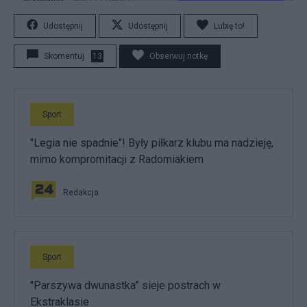
Udostępnij
Udostępnij
Lubię to!
Skomentuj
13
Obserwuj notkę
Sport
"Legia nie spadnie"! Były piłkarz klubu ma nadzieję,
mimo kompromitacji z Radomiakiem
Redakcja
Sport
"Parszywa dwunastka” sieje postrach w
Ekstraklasie