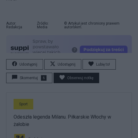
Autor:
Źródło:
© Artykuł jest chroniony prawem
Redakcja
Media
autorskim.
Udostępnij
Udostępnij
Lubię to!
Skomentuj
6
Obserwuj notkę
Sport
Odeszła legenda Milanu. Piłkarskie Włochy w
żałobie