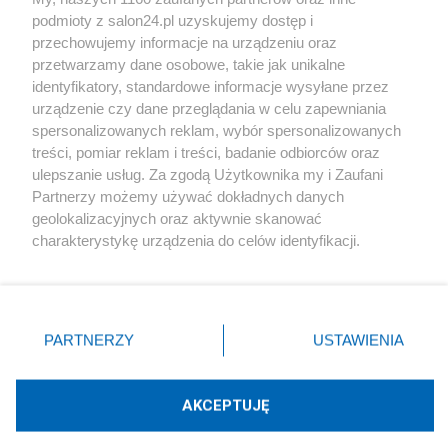
podmioty z salon24.pl uzyskujemy dostęp i
Społeczeństwo
przechowujemy informacje na urządzeniu oraz
przetwarzamy dane osobowe, takie jak unikalne
Kultura
identyfikatory, standardowe informacje wysyłane przez
urządzenie czy dane przeglądania w celu zapewniania
spersonalizowanych reklam, wybór spersonalizowanych
treści, pomiar reklam i treści, badanie odbiorców oraz
ulepszanie usług. Za zgodą Użytkownika my i Zaufani
X
Facebook
Instagram
Youtube
Partnerzy możemy używać dokładnych danych
geolokalizacyjnych oraz aktywnie skanować
charakterystykę urządzenia do celów identyfikacji.
Web Content Media sp. z o. o. © 2022
Ponieważ cenimy Twoją prywatność, prosimy o zgodę na
korzystanie z tych technologii poprzez kliknięcie
„Akceptuję”. Zgoda jest dobrowolna i zawsze możesz ją
Pomoc
O nas
Praca
Reklama
Kontakt
zmienić/wycofać klikając przycisk ustawień prywatności
PARTNERZY
USTAWIENIA
znajdujący się w lewym dolnym rogu strony
. Niektóre
rodzaje przetwarzania danych nie wymagają zgody
użytkownika, ale masz prawo sprzeciwić się takiemu
AKCEPTUJĘ
przetwarzaniu. Preferencje będą miały zastosowania tylko
Technologię dostarcza:
W3media.pl
na tej witrynie.