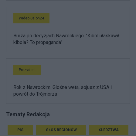
Wideo Salon24
Burza po decyzjach Nawrockiego. "Kibol ułaskawił
kibola? To propaganda"
Prezydent
Rok z Nawrockim. Głośne weta, sojusz z USA i
powrót do Trójmorza
Tematy Redakcja
PIS
GŁOS REGIONÓW
ŚLEDZTWA