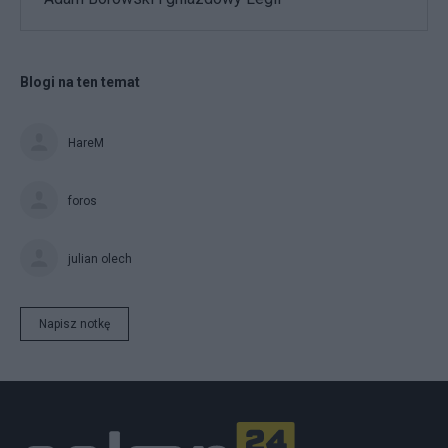
Blogi na ten temat
HareM
foros
julian olech
Napisz notkę