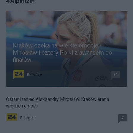
#
Alpinizm
Kraków czeka na wielkie emocje.
Mirosław i cztery Polki z awansem do
finałów
Redakcja
12
Ostatni taniec Aleksandry Mirosław. Kraków areną
wielkich emocji
Redakcja
7