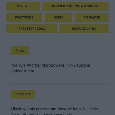
ZDROWIE
BEZPIECZEŃSTWO NARODOWE
PREZYDENT
MEDIA
PIENIĄDZE
PRZESTĘPCZOŚĆ
WIDEO SALON24
Media
Nie żyje Andrzej Morozowski. TVN24 żegna
dziennikarza
Prezydent
Ułaskawienia prezydenta Nawrockiego. Na liście
Adam Borowski i gniazdowy Legii