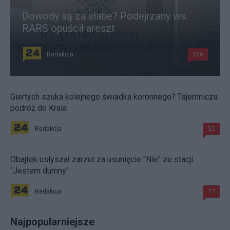
Dowody są za słabe? Podejrzany ws.
RARS opuścił areszt
Redakcja
106
Giertych szuka kolejnego świadka koronnego? Tajemnicza
podróż do Krala
Redakcja
52
Obajtek usłyszał zarzut za usunięcie "Nie" ze stacji.
"Jestem dumny"
Redakcja
77
Najpopularniejsze