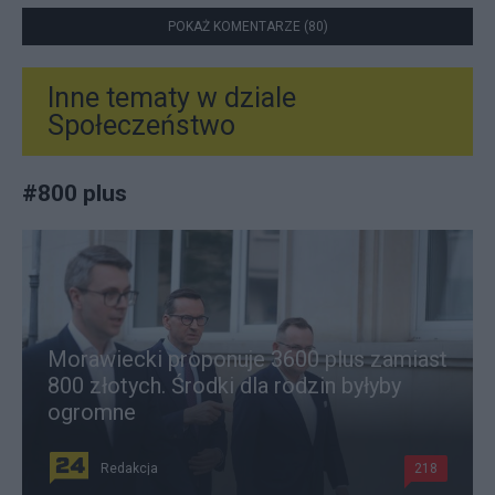
POKAŻ KOMENTARZE (80)
Inne tematy w dziale
Społeczeństwo
#
800 plus
Morawiecki proponuje 3600 plus zamiast
800 złotych. Środki dla rodzin byłyby
ogromne
Redakcja
218