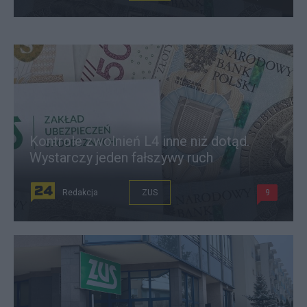
Kontrole zwolnień L4 inne niż dotąd.
Wystarczy jeden fałszywy ruch
Redakcja
ZUS
9