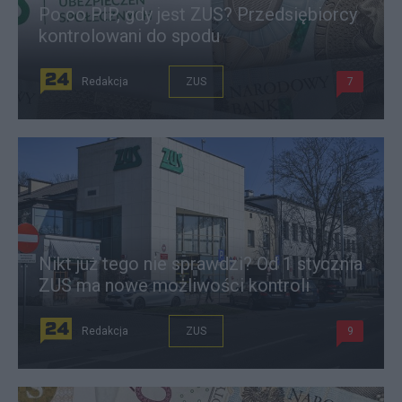
Po co PIP, gdy jest ZUS? Przedsiębiorcy
kontrolowani do spodu
Redakcja
ZUS
7
Nikt już tego nie sprawdzi? Od 1 stycznia
ZUS ma nowe możliwości kontroli
Redakcja
ZUS
9