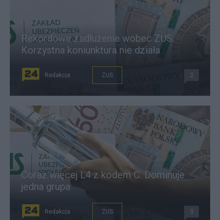
Rekordowe zadłużenie wobec ZUS.
Korzystna koniunktura nie działa
Redakcja
ZUS
2
Coraz więcej L4 z kodem C. Dominuje
jedna grupa
Redakcja
ZUS
3