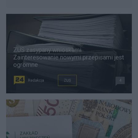
ZUS zasypany wnioskami.
Zainteresowanie nowymi przepisami jest
ogromne
Redakcja
ZUS
4