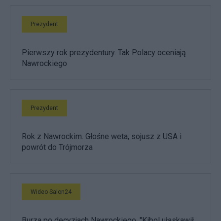
Prezydent
Pierwszy rok prezydentury. Tak Polacy oceniają
Nawrockiego
Prezydent
Rok z Nawrockim. Głośne weta, sojusz z USA i
powrót do Trójmorza
Wideo Salon24
Burza po decyzjach Nawrockiego. "Kibol ułaskawił