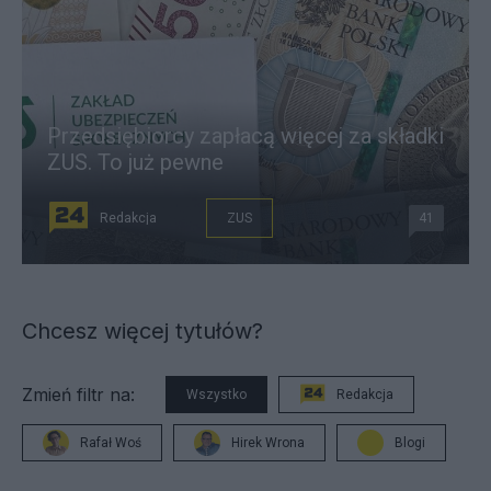
Przedsiębiorcy zapłacą więcej za składki
ZUS. To już pewne
Redakcja
ZUS
41
Chcesz więcej tytułów?
Zmień filtr na:
Wszystko
Redakcja
Rafał Woś
Hirek Wrona
Blogi