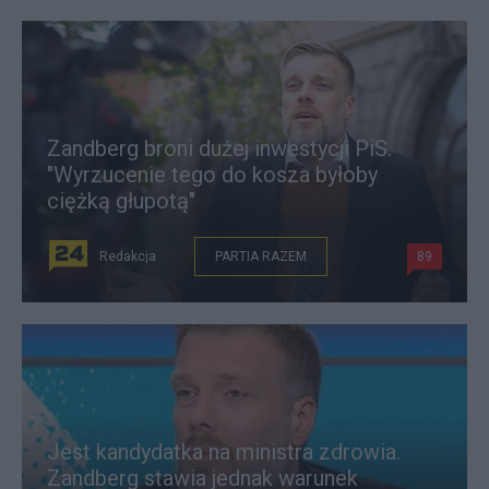
Zandberg broni dużej inwestycji PiS.
"Wyrzucenie tego do kosza byłoby
ciężką głupotą"
Redakcja
PARTIA RAZEM
89
Jest kandydatka na ministra zdrowia.
Zandberg stawia jednak warunek