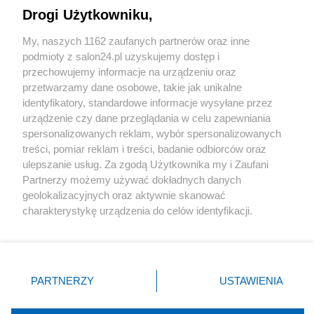
Drogi Użytkowniku,
Sport
My, naszych 1162 zaufanych partnerów oraz inne
podmioty z salon24.pl uzyskujemy dostęp i
Społeczeństwo
przechowujemy informacje na urządzeniu oraz
przetwarzamy dane osobowe, takie jak unikalne
Kultura
identyfikatory, standardowe informacje wysyłane przez
urządzenie czy dane przeglądania w celu zapewniania
spersonalizowanych reklam, wybór spersonalizowanych
treści, pomiar reklam i treści, badanie odbiorców oraz
ulepszanie usług. Za zgodą Użytkownika my i Zaufani
X
Facebook
Instagram
Youtube
Partnerzy możemy używać dokładnych danych
geolokalizacyjnych oraz aktywnie skanować
charakterystykę urządzenia do celów identyfikacji.
Web Content Media sp. z o. o. © 2022
Ponieważ cenimy Twoją prywatność, prosimy o zgodę na
korzystanie z tych technologii poprzez kliknięcie
„Akceptuję”. Zgoda jest dobrowolna i zawsze możesz ją
Pomoc
O nas
Praca
Reklama
Kontakt
zmienić/wycofać klikając przycisk ustawień prywatności
PARTNERZY
USTAWIENIA
znajdujący się w lewym dolnym rogu strony
. Niektóre
rodzaje przetwarzania danych nie wymagają zgody