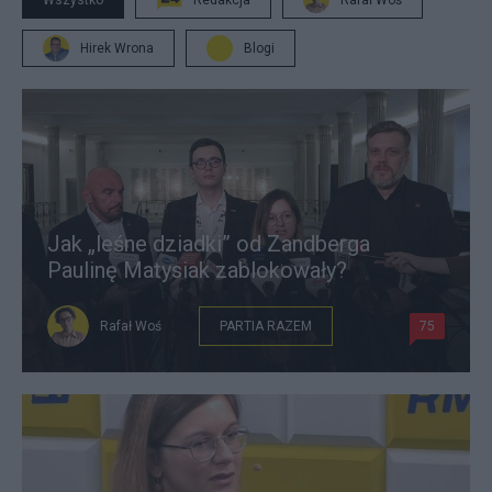
Wszystko
Redakcja
Rafał Woś
Hirek Wrona
Blogi
Jak „leśne dziadki” od Zandberga
Paulinę Matysiak zablokowały?
Rafał Woś
PARTIA RAZEM
75