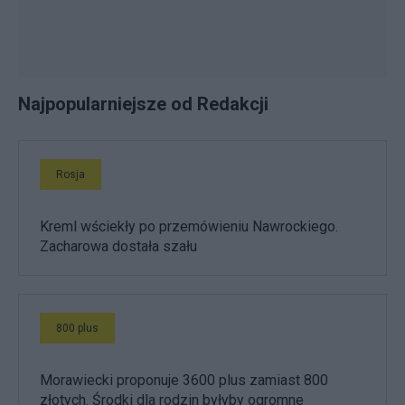
Najpopularniejsze od Redakcji
Rosja
Kreml wściekły po przemówieniu Nawrockiego.
Zacharowa dostała szału
800 plus
Morawiecki proponuje 3600 plus zamiast 800
złotych. Środki dla rodzin byłyby ogromne