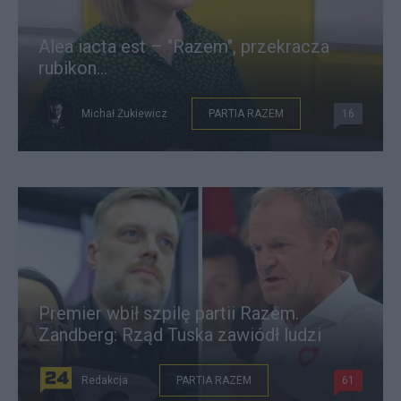
Alea iacta est – "Razem", przekracza
rubikon...
Michał Żukiewicz
PARTIA RAZEM
16
Premier wbił szpilę partii Razem.
Zandberg: Rząd Tuska zawiódł ludzi
Redakcja
PARTIA RAZEM
61