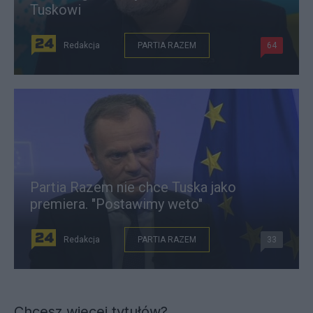
Tuskowi
Redakcja
PARTIA RAZEM
64
Partia Razem nie chce Tuska jako
premiera. "Postawimy weto"
Redakcja
PARTIA RAZEM
33
Chcesz więcej tytułów?