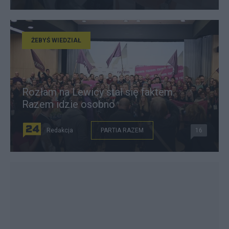
ŻEBYŚ WIEDZIAŁ
Rozłam na Lewicy stał się faktem.
Razem idzie osobno
Redakcja
PARTIA RAZEM
16