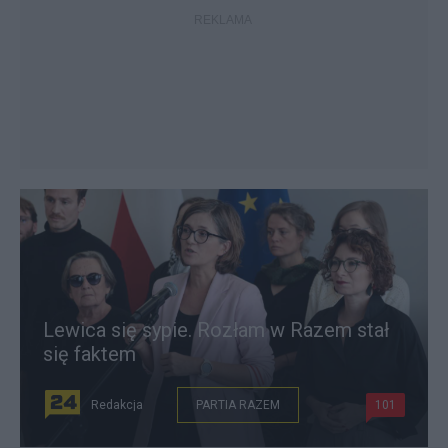
Lewica się sypie. Rozłam w Razem stał
się faktem
Redakcja
PARTIA RAZEM
101