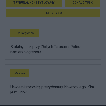
TRYBUNAŁ KONSTYTUCYJNY
DONALD TUSK
TERRORYZM
Głos Regionów
Brutalny atak przy Złotych Tarasach. Policja
namierza agresora
Muzyka
Uświetnił rocznicę prezydentury Nawrockiego. Kim
jest Eldo?