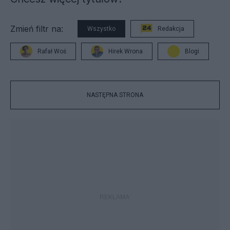
Zmień filtr na:
Wszystko
Redakcja
Rafał Woś
Hirek Wrona
Blogi
NASTĘPNA STRONA