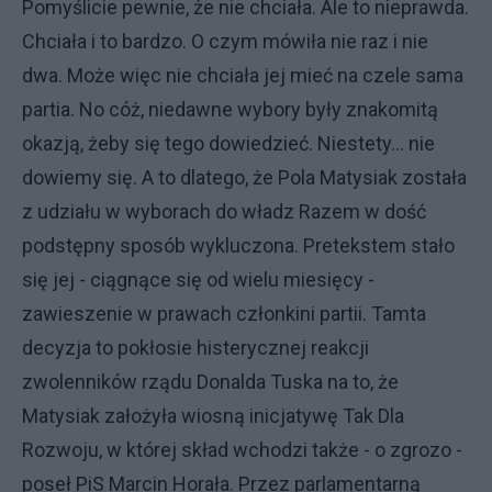
Pomyślicie pewnie, że nie chciała. Ale to nieprawda.
Chciała i to bardzo. O czym mówiła nie raz i nie
dwa. Może więc nie chciała jej mieć na czele sama
partia. No cóż, niedawne wybory były znakomitą
okazją, żeby się tego dowiedzieć. Niestety… nie
dowiemy się. A to dlatego, że Pola Matysiak została
z udziału w wyborach do władz Razem w dość
podstępny sposób wykluczona. Pretekstem stało
się jej - ciągnące się od wielu miesięcy -
zawieszenie w prawach członkini partii. Tamta
decyzja to pokłosie histerycznej reakcji
zwolenników rządu Donalda Tuska na to, że
Matysiak założyła wiosną inicjatywę Tak Dla
Rozwoju, w której skład wchodzi także - o zgrozo -
poseł PiS Marcin Horała. Przez parlamentarną