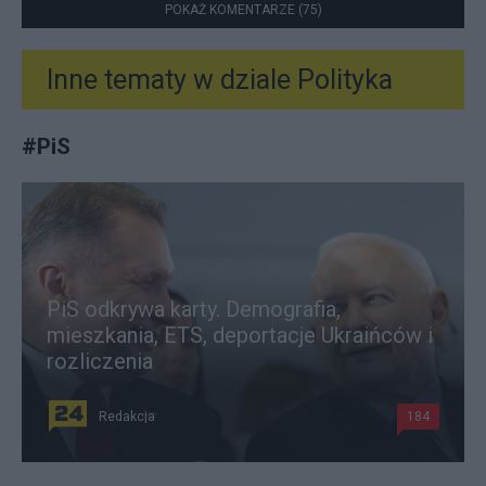
POKAŻ KOMENTARZE (75)
Inne tematy w dziale
Polityka
#
PiS
PiS odkrywa karty. Demografia,
mieszkania, ETS, deportacje Ukraińców i
rozliczenia
Redakcja
184