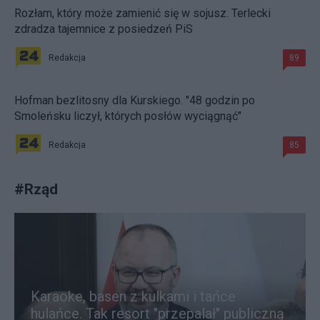
Rozłam, który może zamienić się w sojusz. Terlecki
zdradza tajemnice z posiedzeń PiS
Redakcja
89
Hofman bezlitosny dla Kurskiego. "48 godzin po
Smoleńsku liczył, których posłów wyciągnąć"
Redakcja
85
#
Rząd
Karaoke, basen z kulkami i tańce
hulańce. Tak resort "przepalał" publiczną