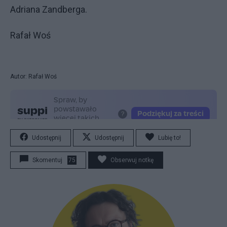
Adriana Zandberga.
Rafał Woś
Autor: Rafał Woś
Udostępnij
Udostępnij
Lubię to!
Skomentuj
75
Obserwuj notkę