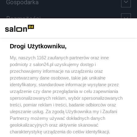
Gospodarka
Rozmaitości
Technologie
Drogi Użytkowniku,
Sport
My, naszych 1162 zaufanych partnerów oraz inne
podmioty z salon24.pl uzyskujemy dostęp i
Społeczeństwo
przechowujemy informacje na urządzeniu oraz
przetwarzamy dane osobowe, takie jak unikalne
Kultura
identyfikatory, standardowe informacje wysyłane przez
urządzenie czy dane przeglądania w celu zapewniania
spersonalizowanych reklam, wybór spersonalizowanych
treści, pomiar reklam i treści, badanie odbiorców oraz
ulepszanie usług. Za zgodą Użytkownika my i Zaufani
X
Facebook
Instagram
Youtube
Partnerzy możemy używać dokładnych danych
geolokalizacyjnych oraz aktywnie skanować
charakterystykę urządzenia do celów identyfikacji.