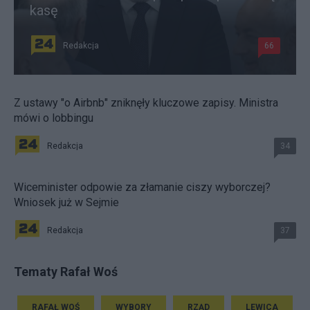
kasę
Redakcja
66
Z ustawy "o Airbnb" zniknęły kluczowe zapisy. Ministra
mówi o lobbingu
Redakcja
34
Wiceminister odpowie za złamanie ciszy wyborczej?
Wniosek już w Sejmie
Redakcja
37
Tematy Rafał Woś
RAFAŁ WOŚ
WYBORY
RZĄD
LEWICA