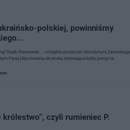
ukraińsko-polskiej, powinniśmy
ego...
iną? Kazik Staszewski ... i oficjalnie przeprosić Wołodymyra Zełeńskiego
łbym Panią [deputowaną ukraińską wylewająca kubły pomyj na ...
owym
 królestwo”, czyli rumieniec P.