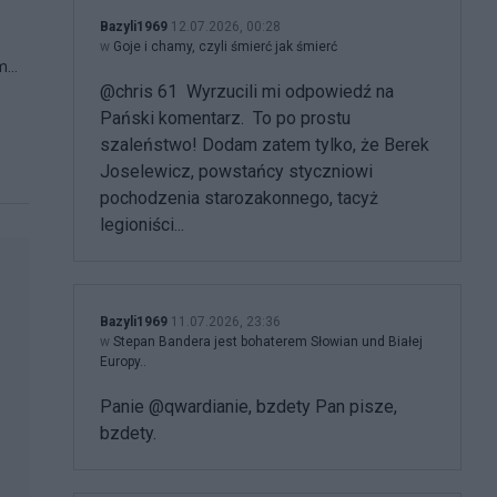
Bazyli1969
12.07.2026, 00:28
w
Goje i chamy, czyli śmierć jak śmierć
em…
@chris 61 Wyrzucili mi odpowiedź na
Pański komentarz. To po prostu
szaleństwo! Dodam zatem tylko, że Berek
Joselewicz, powstańcy styczniowi
pochodzenia starozakonnego, tacyż
legioniści...
Bazyli1969
11.07.2026, 23:36
w
Stepan Bandera jest bohaterem Słowian und Białej
Europy..
Panie @qwardianie, bzdety Pan pisze,
bzdety.