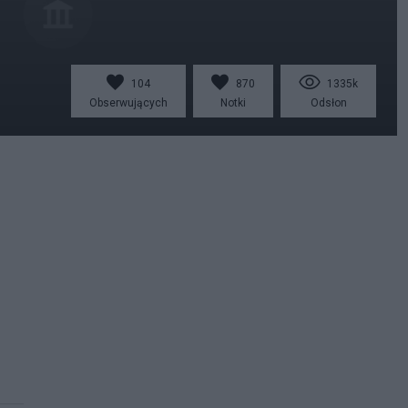
104
870
1335k
Obserwujących
Notki
Odsłon