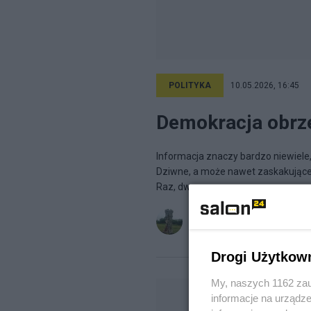
POLITYKA
10.05.2026, 16:45
Demokracja obrz
Informacja znaczy bardzo niewiele,
Dziwne, a może nawet zaskakujące.
Raz, dwa,...
Bazyli1969
na blogu
O_tym_i_
Drogi Użytkow
My, naszych 1162 zau
informacje na urządze