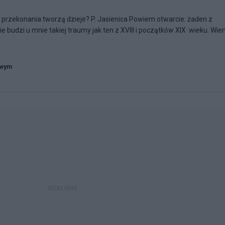
ne przekonania tworzą dzieje? P. Jasienica Powiem otwarcie: żaden z
 budzi u mnie takiej traumy jak ten z XVIII i początków XIX wieku. Wi
owym