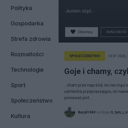
Polityka
Jestem stąd...
Gospodarka
Obserwuj
WIADOMOŚĆ
Strefa zdrowia
Rozmaitości
SPOŁECZEŃSTWO
10.07.2026, 
Technologie
Goje i chamy, czy
Sport
…cham prze naprzód, nic nie mąci sp
uśmiecha przepraszająco, on nawet n
ponieważ jest...
Społeczeństwo
Bazyli1969
na blogu
O_tym_i_
Kultura