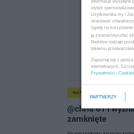
informacje wysyłane 
wybór spersonalizowan
Użytkownika my i Zau
skanować charakterys
zgodę na korzystanie 
ją zmienić/wycofać kl
Niektóre rodzaje prz
takiemu przetwarzaniu
Zapoznaj się z poniż
internetowych. Szcze
Prywatności
i
Cookie
KULTURA
24.04.2026, 15:39
PARTNERZY
@chris 61 i wyzn
zamknięte
Nie wierzę nikomu, kto mówi: kocha