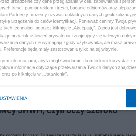
przez urządzenie czy dane przeglądania w celu zapewniania sperson
ych treści, pomiar reklam i treści, badanie odbiorców oraz ulepszan
fani Partnerzy możemy używać dokładnych danych geolokalizacyjn
tykę urządzenia do celów identyfikacji. Ponieważ cenimy Twoją pry
z tych technologii poprzez kliknięcie „Akceptuję”. Zgoda jest dobro
ikając przycisk ustawień prywatności znajdujący się w lewym dolny
etwarzania danych nie wymagają zgody użytkownika, ale masz prawo 
. Preferencje będą miały zastosowania tylko na tej witrynie.
szymi informacjami, abyś mógł świadomie i komfortowo korzystać z
gółowe informacje dotyczące przetwarzania Twoich danych znajdzi
s
oraz po kliknięciu w „Ustawienia”.
USTAWIENIA
awcy JHWH, czyli oczy szeroko
m, kocham, kocham. To zawsze znaczy: ja, ja, ja. Graham Greene Jakoś