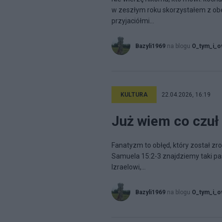
w zeszłym roku skorzystałem z obe
przyjaciółmi...
Bazyli1969
na blogu
O_tym_i_
KULTURA
22.04.2026, 16:19
Już wiem co czuł
Fanatyzm to obłęd, który został zr
Samuela 15:2-3 znajdziemy taki pa
Izraelowi,...
Bazyli1969
na blogu
O_tym_i_