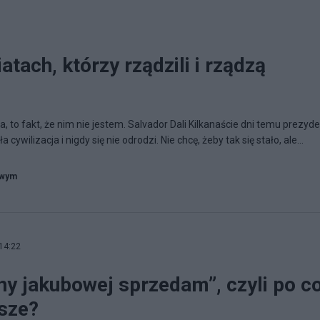
atach, którzy rządzili i rządzą
, to fakt, że nim nie jestem. Salvador Dali Kilkanaście dni temu prezyd
 cywilizacja i nigdy się nie odrodzi. Nie chcę, żeby tak się stało, ale...
owym
14:22
ny jakubowej sprzedam”, czyli po c
sze?