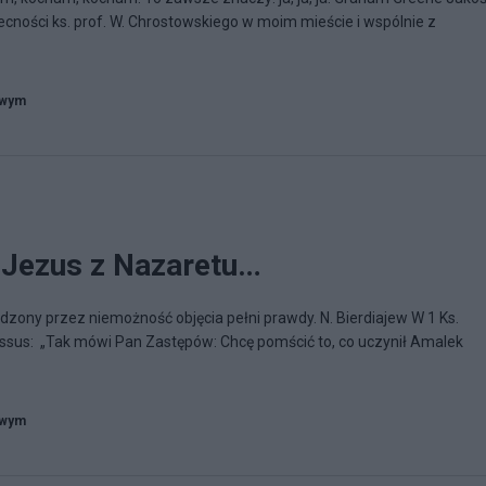
cności ks. prof. W. Chrostowskiego w moim mieście i wspólnie z
owym
 Jezus z Nazaretu…
odzony przez niemożność objęcia pełni prawdy. N. Bierdiajew W 1 Ks.
ssus: „Tak mówi Pan Zastępów: Chcę pomścić to, co uczynił Amalek
owym