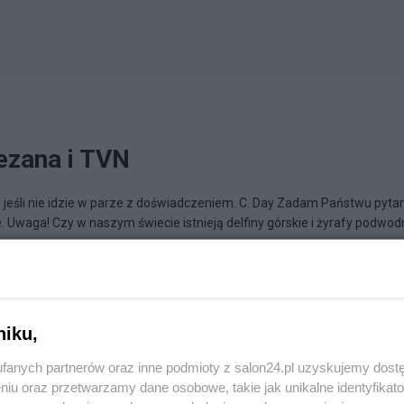
ezana i TVN
 jeśli nie idzie w parze z doświadczeniem. C. Day Zadam Państwu pytan
 Uwaga! Czy w naszym świecie istnieją delfiny górskie i żyrafy podwo
owym
niku,
fanych partnerów oraz inne podmioty z salon24.pl uzyskujemy dost
niu oraz przetwarzamy dane osobowe, takie jak unikalne identyfikat