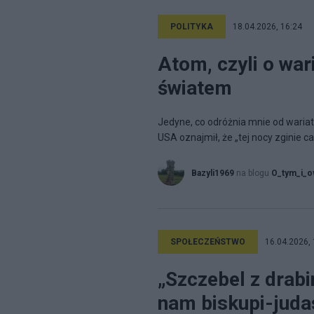
POLITYKA
18.04.2026, 16:24
Atom, czyli o wari
światem
Jedyne, co odróżnia mnie od wariata
USA oznajmił, że „tej nocy zginie cała
Bazyli1969
na blogu
O_tym_i_
SPOŁECZEŃSTWO
16.04.2026, 
„Szczebel z drabi
nam biskupi-juda