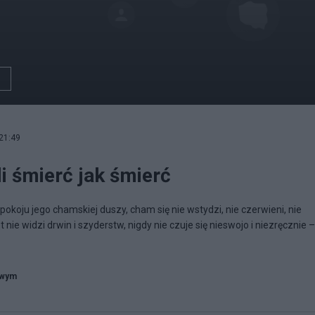
21:49
li śmierć jak śmierć
okoju jego chamskiej duszy, cham się nie wstydzi, nie czerwieni, nie
ie widzi drwin i szyderstw, nigdy nie czuje się nieswojo i niezręcznie –
owym