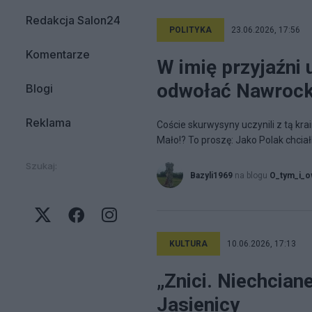
Redakcja Salon24
POLITYKA
23.06.2026, 17:56
Komentarze
W imię przyjaźni 
odwołać Nawrocki
Blogi
Reklama
Coście skurwysyny uczynili z tą kra
Mało!? To proszę: Jako Polak chcia
Szukaj:
Bazyli1969
na blogu
O_tym_i_
KULTURA
10.06.2026, 17:13
„Znici. Niechciane
Jasienicy