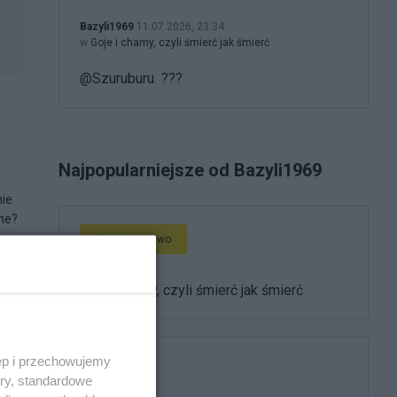
Bazyli1969
11.07.2026, 23:34
w
Goje i chamy, czyli śmierć jak śmierć
@Szuruburu ???
Najpopularniejsze od Bazyli1969
ie.
dne?
Społeczeństwo
Goje i chamy, czyli śmierć jak śmierć
ęp i przechowujemy
Kultura
ory, standardowe