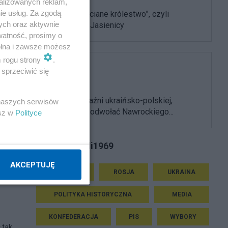
alizowanych reklam,
ie usług. Za zgodą
„Znici. Niechciane królestwo”, czyli
ych oraz aktywnie
rumieniec P. Jasienicy
watność, prosimy o
wolna i zawsze możesz
m rogu strony
.
sprzeciwić się
Polityka
W imię przyjaźni ukraińsko-polskiej,
 naszych serwisów
powinniśmy odwołać Nawrockiego...
esz w
Polityce
Tematy Bazyli1969
AKCEPTUJĘ
HISTORIA
ROSJA
UKRAINA
POLITYKA HISTORYCZNA
MEDIA
KONFEDERACJA
PIS
WYBORY
 tak