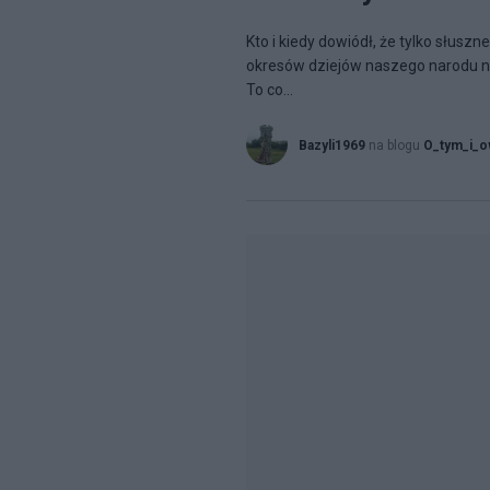
Kto i kiedy dowiódł, że tylko słusz
okresów dziejów naszego narodu nie
To co...
Bazyli1969
na blogu
O_tym_i_