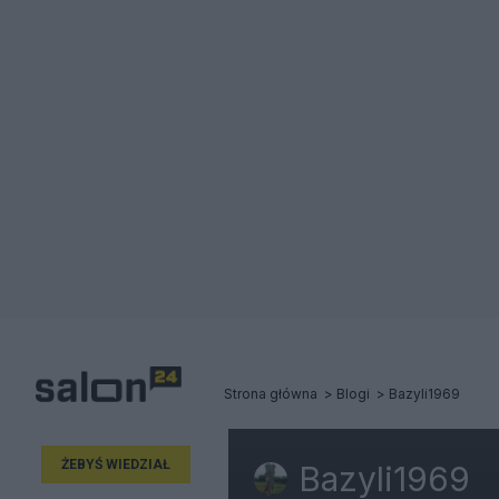
Strona główna
Blogi
Bazyli1969
ŻEBYŚ WIEDZIAŁ
Bazyli1969