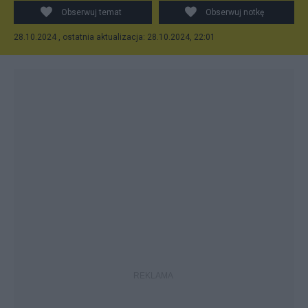
Obserwuj temat
Obserwuj notkę
28.10.2024 , ostatnia aktualizacja: 28.10.2024, 22:01