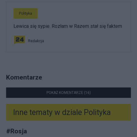
Polityka
Lewica się sypie. Rozłam w Razem stał się faktem
Redakcja
Komentarze
POKAŻ KOMENTARZE (16)
Inne tematy w dziale
Polityka
#
Rosja