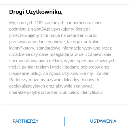
Technologie
Drogi Użytkowniku,
Sport
My, naszych 1162 zaufanych partnerów oraz inne
podmioty z salon24.pl uzyskujemy dostęp i
Społeczeństwo
przechowujemy informacje na urządzeniu oraz
przetwarzamy dane osobowe, takie jak unikalne
Kultura
identyfikatory, standardowe informacje wysyłane przez
urządzenie czy dane przeglądania w celu zapewniania
spersonalizowanych reklam, wybór spersonalizowanych
treści, pomiar reklam i treści, badanie odbiorców oraz
ulepszanie usług. Za zgodą Użytkownika my i Zaufani
X
Facebook
Instagram
Youtube
Partnerzy możemy używać dokładnych danych
geolokalizacyjnych oraz aktywnie skanować
charakterystykę urządzenia do celów identyfikacji.
Web Content Media sp. z o. o. © 2022
Ponieważ cenimy Twoją prywatność, prosimy o zgodę na
korzystanie z tych technologii poprzez kliknięcie
„Akceptuję”. Zgoda jest dobrowolna i zawsze możesz ją
Pomoc
O nas
Praca
Reklama
Kontakt
zmienić/wycofać klikając przycisk ustawień prywatności
PARTNERZY
USTAWIENIA
znajdujący się w lewym dolnym rogu strony
. Niektóre