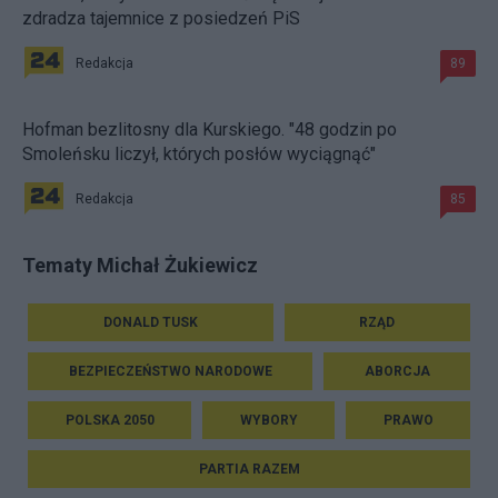
zdradza tajemnice z posiedzeń PiS
Redakcja
89
Hofman bezlitosny dla Kurskiego. "48 godzin po
Smoleńsku liczył, których posłów wyciągnąć"
Redakcja
85
Tematy Michał Żukiewicz
DONALD TUSK
RZĄD
BEZPIECZEŃSTWO NARODOWE
ABORCJA
POLSKA 2050
WYBORY
PRAWO
PARTIA RAZEM