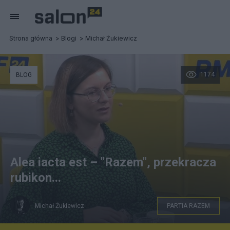
Strona główna
Blogi
Michał Żukiewicz
1174
BLOG
Alea iacta est – "Razem", przekracza
rubikon...
Michał Żukiewicz
PARTIA RAZEM
screen YT - RMF24