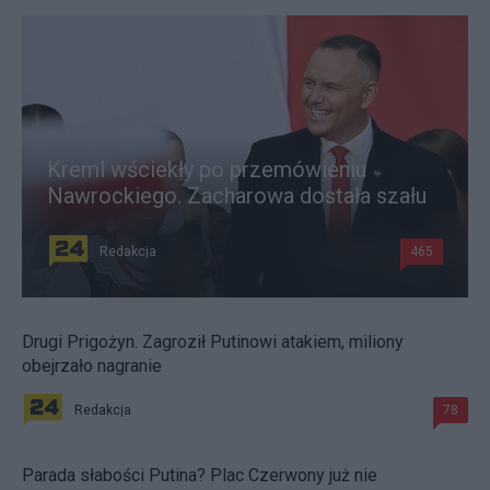
Kreml wściekły po przemówieniu
Nawrockiego. Zacharowa dostała szału
Redakcja
465
Drugi Prigożyn. Zagroził Putinowi atakiem, miliony
obejrzało nagranie
Redakcja
78
Parada słabości Putina? Plac Czerwony już nie