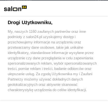
Rozmaitości
Technologie
Drogi Użytkowniku,
Sport
My, naszych 1160 zaufanych partnerów oraz inne
podmioty z salon24.pl uzyskujemy dostęp i
Społeczeństwo
przechowujemy informacje na urządzeniu oraz
przetwarzamy dane osobowe, takie jak unikalne
Kultura
identyfikatory, standardowe informacje wysyłane przez
urządzenie czy dane przeglądania w celu zapewniania
spersonalizowanych reklam, wybór spersonalizowanych
treści, pomiar reklam i treści, badanie odbiorców oraz
ulepszanie usług. Za zgodą Użytkownika my i Zaufani
X
Facebook
Instagram
Youtube
Partnerzy możemy używać dokładnych danych
geolokalizacyjnych oraz aktywnie skanować
charakterystykę urządzenia do celów identyfikacji.
Web Content Media sp. z o. o. © 2022
Ponieważ cenimy Twoją prywatność, prosimy o zgodę na
korzystanie z tych technologii poprzez kliknięcie
„Akceptuję”. Zgoda jest dobrowolna i zawsze możesz ją
Pomoc
O nas
Praca
Reklama
Kontakt