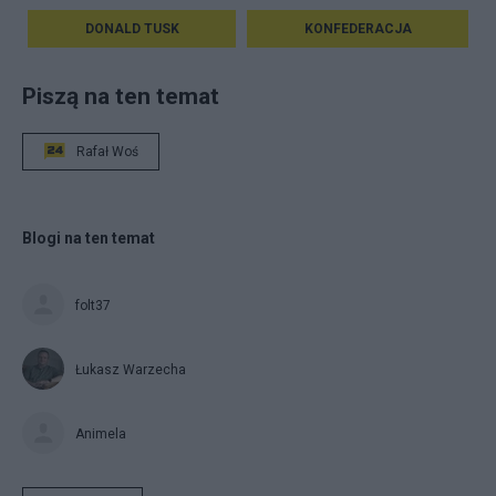
DONALD TUSK
KONFEDERACJA
Piszą na ten temat
Rafał Woś
Blogi na ten temat
folt37
Łukasz Warzecha
Animela