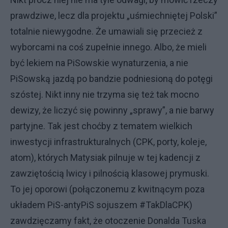
prawdziwe, lecz dla projektu „uśmiechniętej Polski”
totalnie niewygodne. Że umawiali się przecież z
wyborcami na coś zupełnie innego. Albo, że mieli
być lekiem na PiSowskie wynaturzenia, a nie
PiSowską jazdą po bandzie podniesioną do potęgi
szóstej. Nikt inny nie trzyma się też tak mocno
dewizy, że liczyć się powinny „sprawy”, a nie barwy
partyjne. Tak jest choćby z tematem wielkich
inwestycji infrastrukturalnych (CPK, porty, koleje,
atom), których Matysiak pilnuje w tej kadencji z
zawziętością lwicy i pilnością klasowej prymuski.
To jej oporowi (połączonemu z kwitnącym poza
układem PiS-antyPiS sojuszem #TakDlaCPK)
zawdzięczamy fakt, że otoczenie Donalda Tuska