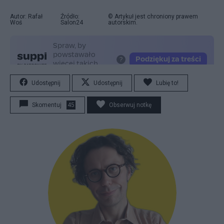
Autor: Rafał
Źródło:
© Artykuł jest chroniony prawem
Woś
Salon24
autorskim.
Udostępnij
Udostępnij
Lubię to!
Skomentuj
45
Obserwuj notkę