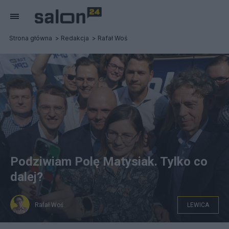
Strona główna
Redakcja
Rafał Woś
Podziwiam Polę Matysiak. Tylko co
dalej?
Rafał Woś
LEWICA
Posłanka Lewicy Paulina Matysiak (C) na konferencji