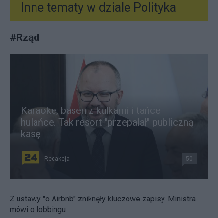
Inne tematy w dziale
Polityka
#
Rząd
Karaoke, basen z kulkami i tańce
hulańce. Tak resort "przepalał" publiczną
kasę
Redakcja
50
Z ustawy "o Airbnb" zniknęły kluczowe zapisy. Ministra
mówi o lobbingu