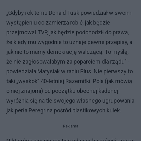
„Gdyby rok temu Donald Tusk powiedział w swoim
wystąpieniu co zamierza robić, jak będzie
przejmował TVP, jak będzie podchodził do prawa,
że kiedy mu wygodnie to uznaje pewne przepisy, a
jak nie to mamy demokrację walczącą. To myślę,
że nie zagłosowałabym za poparciem dla rządu” -
powiedziała Matysiak w radiu Plus. Nie pierwszy to
taki „wyskok” 40-letniej Razemitki. Pola (jak mówią
o niej znajomi) od początku obecnej kadencji
wyróżnia się na tle swojego własnego ugrupowania
jak perła Peregrina pośród plastikowych kulek.
Reklama
Nikt prócz niej nie ma tyle odwagi, by mówić rzeczy