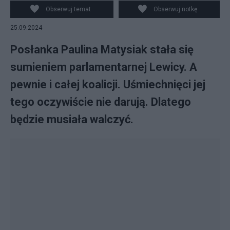
prasowej dot. złożenia do Sejmu projektu ustawy
Obserwuj temat
Obserwuj notkę
"TakDlaCPK", 18 bm. w Warszawie, 18 bm. (aldg)
25.09.2024
PAP/Paweł Supernak
Posłanka Paulina Matysiak stała się
sumieniem parlamentarnej Lewicy. A
pewnie i całej koalicji. Uśmiechnięci jej
tego oczywiście nie darują. Dlatego
będzie musiała walczyć.