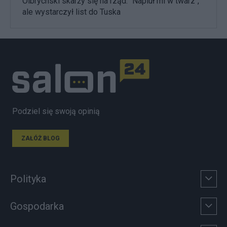
Olbrychski skarży się na rząd. "Napluł mi w twarz",
ale wystarczył list do Tuska
Podziel się swoją opinią
ZAŁÓŻ BLOG
Polityka
Gospodarka