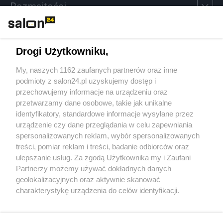
Rozmaitości
Technologie
Drogi Użytkowniku,
Sport
My, naszych 1162 zaufanych partnerów oraz inne
podmioty z salon24.pl uzyskujemy dostęp i
Społeczeństwo
przechowujemy informacje na urządzeniu oraz
przetwarzamy dane osobowe, takie jak unikalne
Kultura
identyfikatory, standardowe informacje wysyłane przez
urządzenie czy dane przeglądania w celu zapewniania
spersonalizowanych reklam, wybór spersonalizowanych
treści, pomiar reklam i treści, badanie odbiorców oraz
ulepszanie usług. Za zgodą Użytkownika my i Zaufani
X
Facebook
Instagram
Youtube
Partnerzy możemy używać dokładnych danych
geolokalizacyjnych oraz aktywnie skanować
charakterystykę urządzenia do celów identyfikacji.
Web Content Media sp. z o. o. © 2022
Ponieważ cenimy Twoją prywatność, prosimy o zgodę na
korzystanie z tych technologii poprzez kliknięcie