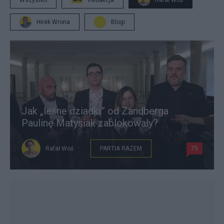
Wszystko
Redakcja
Rafał Woś
Hirek Wrona
Blogi
Jak „leśne dziadki” od Zandberga
Paulinę Matysiak zablokowały?
Rafał Woś
PARTIA RAZEM
75