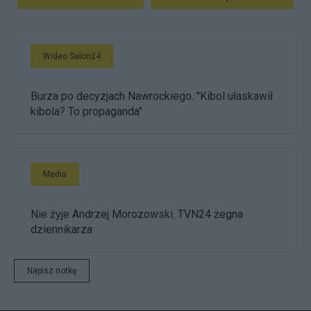
Wideo Salon24
Burza po decyzjach Nawrockiego. "Kibol ułaskawił
kibola? To propaganda"
Media
Nie żyje Andrzej Morozowski. TVN24 żegna
dziennikarza
Napisz notkę