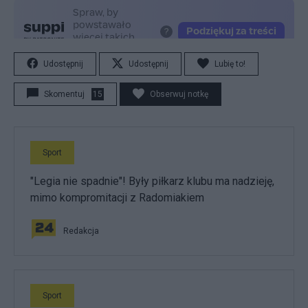
Udostępnij
Udostępnij
Lubię to!
Skomentuj
15
Obserwuj notkę
Sport
"Legia nie spadnie"! Były piłkarz klubu ma nadzieję,
mimo kompromitacji z Radomiakiem
Redakcja
Sport