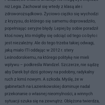
niż Legia. Zachował się wtedy z klasą ale i
zdroworozsądkowo. Życiowo ciężko się wychodzi
z kryzysu, do którego się samemu doprowadziło,
popełniając seryjne błędy. Lepiej by sobie poradził
ktoś nowy, kto mógłby się odciąć od tego co było i
jest niezależny. Ale do tego trzeba takiej odwagi,
jaką miało ITI oddając w 2012 r. stery
Leśnodorskiemu, na którego politykę nie mieli
wpływu – podkreśla Wandzel. Szczerze, nie sądzę
aby Darek był dziś gotowy na podobny, radykalny
ruch z kimś nowym. A szkoda. Myślę, że w
gabinetach na Łazienkowskiej dominuje nadal
przekonanie o własnej nieomylności, a winnych
sytuacji szuka się na zewnątrz. Oblężona twierdza,