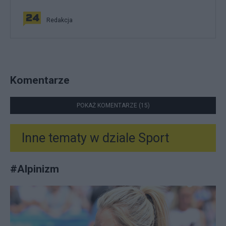
Redakcja
Komentarze
POKAŻ KOMENTARZE (15)
Inne tematy w dziale
Sport
#
Alpinizm