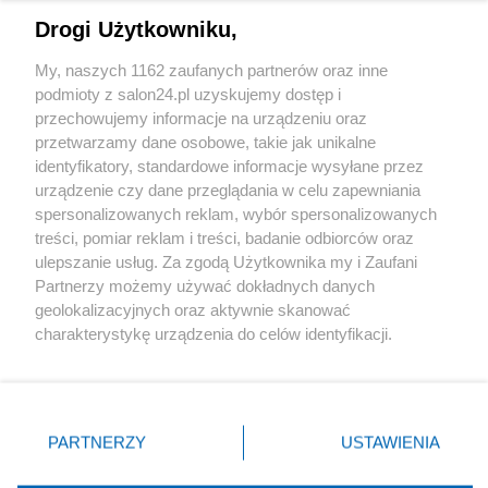
Drogi Użytkowniku,
Sport
My, naszych 1162 zaufanych partnerów oraz inne
podmioty z salon24.pl uzyskujemy dostęp i
Społeczeństwo
przechowujemy informacje na urządzeniu oraz
przetwarzamy dane osobowe, takie jak unikalne
Kultura
identyfikatory, standardowe informacje wysyłane przez
urządzenie czy dane przeglądania w celu zapewniania
spersonalizowanych reklam, wybór spersonalizowanych
treści, pomiar reklam i treści, badanie odbiorców oraz
ulepszanie usług. Za zgodą Użytkownika my i Zaufani
X
Facebook
Instagram
Youtube
Partnerzy możemy używać dokładnych danych
geolokalizacyjnych oraz aktywnie skanować
charakterystykę urządzenia do celów identyfikacji.
Web Content Media sp. z o. o. © 2022
Ponieważ cenimy Twoją prywatność, prosimy o zgodę na
korzystanie z tych technologii poprzez kliknięcie
„Akceptuję”. Zgoda jest dobrowolna i zawsze możesz ją
Pomoc
O nas
Praca
Reklama
Kontakt
zmienić/wycofać klikając przycisk ustawień prywatności
PARTNERZY
USTAWIENIA
znajdujący się w lewym dolnym rogu strony
. Niektóre
rodzaje przetwarzania danych nie wymagają zgody