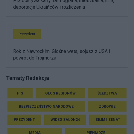
PiS odkrywa karty. Demografia, mieszkania, ETS,
deportacje Ukraińców i rozliczenia
Prezydent
Rok z Nawrockim. Głośne weta, sojusz z USA i
powrót do Trójmorza
Tematy Redakcja
PIS
GŁOS REGIONÓW
ŚLEDZTWA
BEZPIECZEŃSTWO NARODOWE
ZDROWIE
PREZYDENT
WIDEO SALON24
SEJM I SENAT
MEDIA
PIENIĄDZE