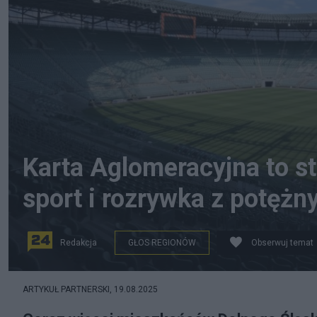
Karta Aglomeracyjna to str
sport i rozrywka z potęż
Redakcja
GŁOS REGIONÓW
Obserwuj temat
Stadion Tarczyński Arena, fot. Stadion Tarczyński Aren
ARTYKUŁ PARTNERSKI,
19.08.2025