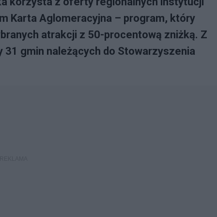
korzysta z oferty regionalnych instytucji
tym Karta Aglomeracyjna – program, który
branych atrakcji z 50-procentową zniżką. Z
 31 gmin należących do Stowarzyszenia