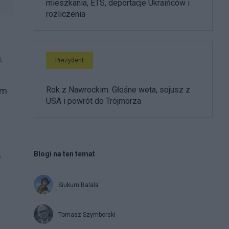
mieszkania, ETS, deportacje Ukraińców i
rozliczenia
.
Prezydent
Rok z Nawrockim. Głośne weta, sojusz z
ym
USA i powrót do Trójmorza
Blogi na ten temat
o
Siukum Balala
Tomasz Szymborski