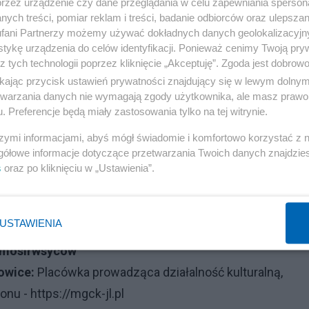
przez urządzenie czy dane przeglądania w celu zapewniania sperson
aktywnymi ekspozycjami i nowoczesnymi instalacjami
ych treści, pomiar reklam i treści, badanie odbiorców oraz ulepszan
fani Partnerzy możemy używać dokładnych danych geolokalizacyjn
tykę urządzenia do celów identyfikacji. Ponieważ cenimy Twoją pry
m opowiadające o powojennej historii Wrocławia i
z tych technologii poprzez kliknięcie „Akceptuję”. Zgoda jest dobro
ikając przycisk ustawień prywatności znajdujący się w lewym dolny
etwarzania danych nie wymagają zgody użytkownika, ale masz prawo 
Wrocław
: Możliwość zwiedzenia stadionu oraz muzeum
. Preferencje będą miały zastosowania tylko na tej witrynie.
k Wrocław -
https://tarczynskiarenawroclaw.pl
szymi informacjami, abyś mógł świadomie i komfortowo korzystać z
lety do sektora rodzinnego na wybrany mecz piłkarski
gółowe informacje dotyczące przetwarzania Twoich danych znajdzi
l
s
oraz po kliknięciu w „Ustawienia”.
jąca spektakle, koncerty i seanse filmowe -
https://bck-
USTAWIENIA
Obiekty sportowe zarządzane przez Miejski Ośrodek Sp
/mosirwsycow
owice:
Placówka prowadząca działalność kulturalną,
ionu -
https://mgck-jl.pl