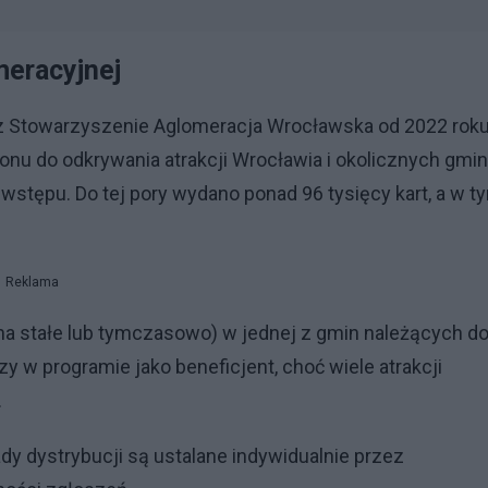
meracyjnej
ez Stowarzyszenie Aglomeracja Wrocławska od 2022 roku
u do odkrywania atrakcji Wrocławia i okolicznych gmin
wstępu. Do tej pory wydano ponad 96 tysięcy kart, a w t
Reklama
a stałe lub tymczasowo) w jednej z gmin należących d
 w programie jako beneficjent, choć wiele atrakcji
.
y dystrybucji są ustalane indywidualnie przez