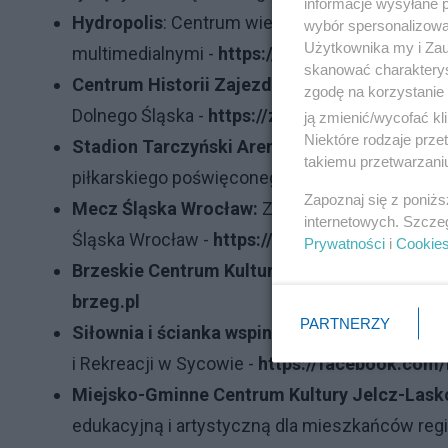
informacje wysyłane 
Hydropolis
: Centrum wiedzy o wodzie z inter
wybór spersonalizowan
Użytkownika my i Zau
multimedialnymi -
https://hydropolis.pl
skanować charakterys
Centrum Historii Zajezdnia:
Nowoczesne muzeu
zgodę na korzystanie 
Dolnego Śląska -
https://zajezdnia.org
ją zmienić/wycofać kl
Niektóre rodzaje prz
Stadion Tarczyński Arena i Muzeum Śląska 
takiemu przetwarzaniu
piłkarskiego poświęconego historii klubu Śląs
Zapoznaj się z poniż
Mecz Śląska Wrocław:
Zniżka obowiązuje na bi
internetowych. Szcze
Śląska Wrocław -
https://bilety.slaskwroclaw.p
Prywatności
i
Cookie
Brzeskie Centrum Kultury:
Instytucja organizu
brzeg.pl
PARTNERZY
Siłownia i ścianka wspinaczkowa w Sycowie:
i Rekreacji w Sycowie -
https://facebook.com
Miejsko-Gminne Centrum Kultury Jelcz-Lask
edukacyjną i artystyczną dla mieszkańców reg