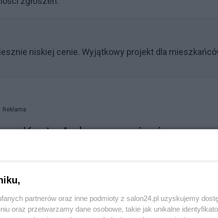
ności zgłoszeń.
iesznie niskiej cenie. Wyjątkowy projekt dla mieszkańc
Reklama
mem Karty Aglomeracyjnej
rzystać z 50-procentowej zniżki w różnych obiektach.
 edukacją, sportem i rekreacją.
niku,
 Polsce, znany m.in. z Afrykarium, prezentujący ponad 
fanych partnerów oraz inne podmioty z salon24.pl uzyskujemy dost
niu oraz przetwarzamy dane osobowe, takie jak unikalne identyfikat
wroclaw.pl