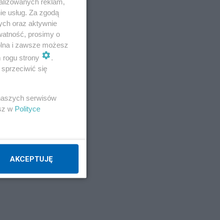
alizowanych reklam,
ie usług. Za zgodą
ych oraz aktywnie
watność, prosimy o
wolna i zawsze możesz
m rogu strony
.
sprzeciwić się
 naszych serwisów
esz w
Polityce
AKCEPTUJĘ
ortu