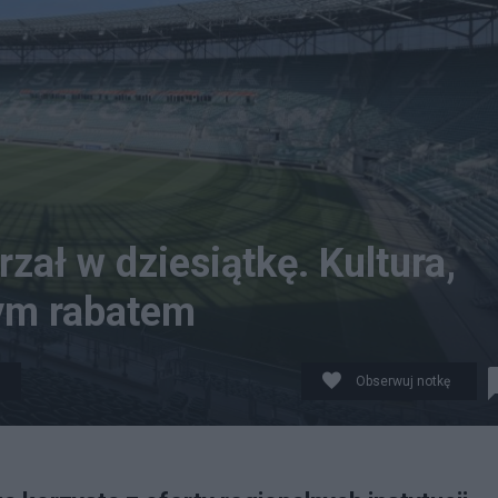
zał w dziesiątkę. Kultura,
nym rabatem
Obserwuj notkę
a