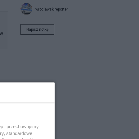
wroclawskireporter
Napisz notkę
ów
12
ęp i przechowujemy
ory, standardowe