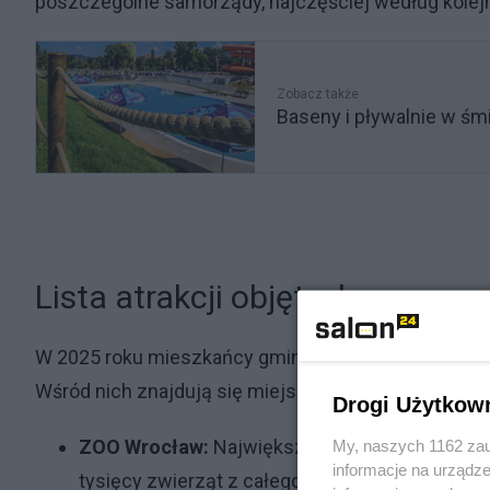
poszczególne samorządy, najczęściej według kolej
Zobacz także
Baseny i pływalnie w śm
Lista atrakcji objętych progra
W 2025 roku mieszkańcy gmin aglomeracji mogą sko
Wśród nich znajdują się miejsca związane z kulturą,
Drogi Użytkow
ZOO Wrocław:
Największy ogród zoologiczny w
My, naszych 1162 zau
informacje na urządze
tysięcy zwierząt z całego świata -
https://zoo.