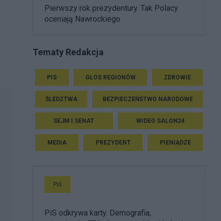
Pierwszy rok prezydentury. Tak Polacy
oceniają Nawrockiego
Tematy Redakcja
PIS
GŁOS REGIONÓW
ZDROWIE
ŚLEDZTWA
BEZPIECZEŃSTWO NARODOWE
SEJM I SENAT
WIDEO SALON24
MEDIA
PREZYDENT
PIENIĄDZE
PiS
PiS odkrywa karty. Demografia,