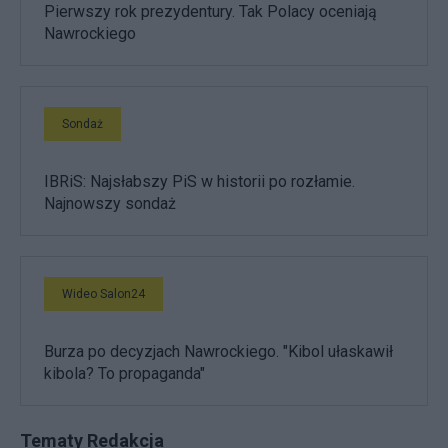
Pierwszy rok prezydentury. Tak Polacy oceniają
Nawrockiego
Sondaż
IBRiS: Najsłabszy PiS w historii po rozłamie.
Najnowszy sondaż
Wideo Salon24
Burza po decyzjach Nawrockiego. "Kibol ułaskawił
kibola? To propaganda"
Tematy Redakcja