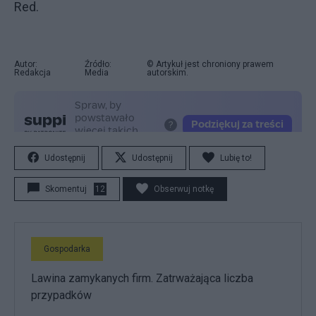
Red.
Autor:
Źródło:
© Artykuł jest chroniony prawem
Redakcja
Media
autorskim.
Udostępnij
Udostępnij
Lubię to!
Skomentuj
12
Obserwuj notkę
Gospodarka
Lawina zamykanych firm. Zatrważająca liczba
przypadków