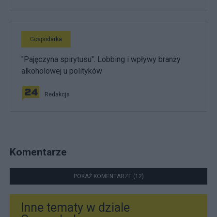
Gospodarka
"Pajęczyna spirytusu". Lobbing i wpływy branży
alkoholowej u polityków
Redakcja
Komentarze
POKAŻ KOMENTARZE (12)
Inne tematy w dziale