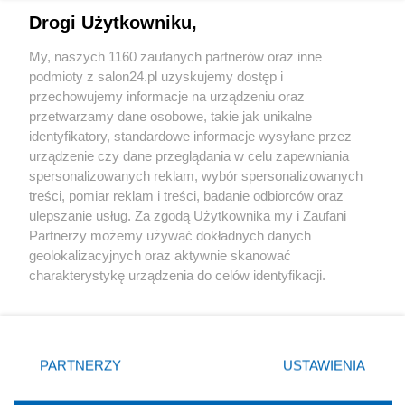
Drogi Użytkowniku,
Sport
My, naszych 1160 zaufanych partnerów oraz inne
podmioty z salon24.pl uzyskujemy dostęp i
Społeczeństwo
przechowujemy informacje na urządzeniu oraz
przetwarzamy dane osobowe, takie jak unikalne
Kultura
identyfikatory, standardowe informacje wysyłane przez
urządzenie czy dane przeglądania w celu zapewniania
spersonalizowanych reklam, wybór spersonalizowanych
treści, pomiar reklam i treści, badanie odbiorców oraz
ulepszanie usług. Za zgodą Użytkownika my i Zaufani
X
Facebook
Instagram
Youtube
Partnerzy możemy używać dokładnych danych
geolokalizacyjnych oraz aktywnie skanować
charakterystykę urządzenia do celów identyfikacji.
Web Content Media sp. z o. o. © 2022
Ponieważ cenimy Twoją prywatność, prosimy o zgodę na
korzystanie z tych technologii poprzez kliknięcie
„Akceptuję”. Zgoda jest dobrowolna i zawsze możesz ją
Pomoc
O nas
Praca
Reklama
Kontakt
zmienić/wycofać klikając przycisk ustawień prywatności
PARTNERZY
USTAWIENIA
znajdujący się w lewym dolnym rogu strony
. Niektóre
rodzaje przetwarzania danych nie wymagają zgody