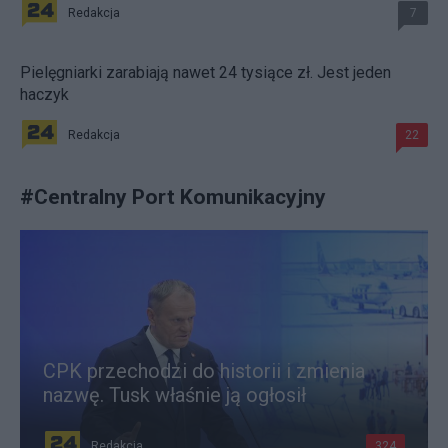
Redakcja
7
Pielęgniarki zarabiają nawet 24 tysiące zł. Jest jeden
haczyk
Redakcja
22
#
Centralny Port Komunikacyjny
CPK przechodzi do historii i zmienia
nazwę. Tusk właśnie ją ogłosił
Redakcja
324