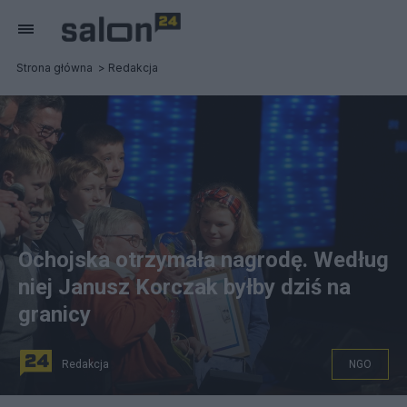
Strona główna
Redakcja
Ochojska otrzymała nagrodę. Według
niej Janusz Korczak byłby dziś na
granicy
Redakcja
NGO
Nagrody im. Janusza Korczaka przyznane. Wśród