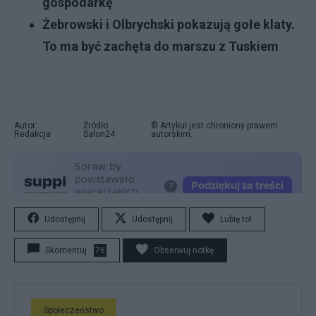
gospodarkę
Żebrowski i Olbrychski pokazują gołe klaty.
To ma być zachęta do marszu z Tuskiem
Autor:
Źródło:
© Artykuł jest chroniony prawem
Redakcja
Salon24
autorskim.
Udostępnij
Udostępnij
Lubię to!
Skomentuj
76
Obserwuj notkę
Społeczeństwo