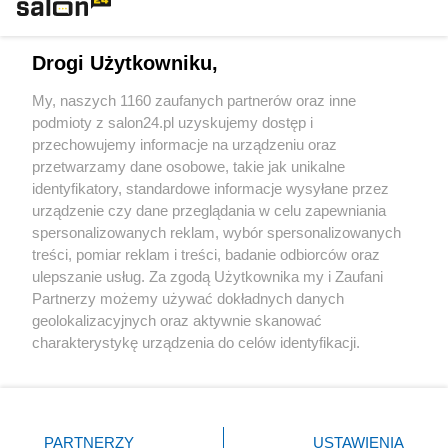
Technologie
Drogi Użytkowniku,
Sport
My, naszych 1160 zaufanych partnerów oraz inne
podmioty z salon24.pl uzyskujemy dostęp i
Społeczeństwo
przechowujemy informacje na urządzeniu oraz
przetwarzamy dane osobowe, takie jak unikalne
Kultura
identyfikatory, standardowe informacje wysyłane przez
urządzenie czy dane przeglądania w celu zapewniania
spersonalizowanych reklam, wybór spersonalizowanych
treści, pomiar reklam i treści, badanie odbiorców oraz
ulepszanie usług. Za zgodą Użytkownika my i Zaufani
X
Facebook
Instagram
Youtube
Partnerzy możemy używać dokładnych danych
geolokalizacyjnych oraz aktywnie skanować
charakterystykę urządzenia do celów identyfikacji.
Web Content Media sp. z o. o. © 2022
Ponieważ cenimy Twoją prywatność, prosimy o zgodę na
korzystanie z tych technologii poprzez kliknięcie
„Akceptuję”. Zgoda jest dobrowolna i zawsze możesz ją
Pomoc
O nas
Praca
Reklama
Kontakt
zmienić/wycofać klikając przycisk ustawień prywatności
PARTNERZY
USTAWIENIA