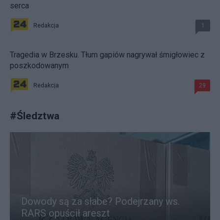
serca
Redakcja
1
Tragedia w Brzesku. Tłum gapiów nagrywał śmigłowiec z
poszkodowanym
Redakcja
29
#
Śledztwa
Dowody są za słabe? Podejrzany ws.
RARS opuścił areszt