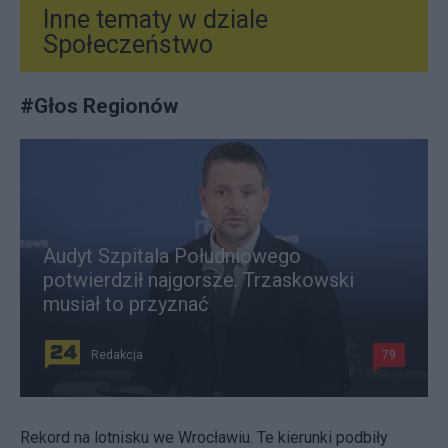
Inne tematy w dziale
Społeczeństwo
#
Głos Regionów
Audyt Szpitala Południowego
potwierdził najgorsze. Trzaskowski
musiał to przyznać
Redakcja
79
Rekord na lotnisku we Wrocławiu. Te kierunki podbiły