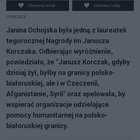
laureatów Janina Ochojska. Fot. Facebook.
Obserwuj temat
Obserwuj notkę
19.05.2023
Janina Ochojska była jedną z laureatek
tegorocznej Nagrody im Janusza
Korczaka. Odbierając wyróżnienie,
powiedziała, że "Janusz Korczak, gdyby
dzisiaj żył, byłby na granicy polsko-
białoruskiej, ale i w Czeczenii,
Afganistanie, Syrii" oraz apelowała, by
wspierać organizacje udzielające
pomocy humanitarnej na polsko-
białoruskiej granicy.