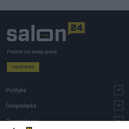
Podziel się swoją opinią
ZAŁÓŻ BLOG
Polityka
Gospodarka
Rozmaitości