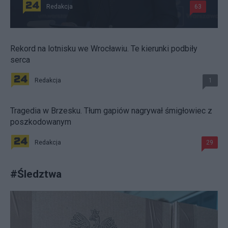
Redakcja
63
Rekord na lotnisku we Wrocławiu. Te kierunki podbiły
serca
Redakcja
1
Tragedia w Brzesku. Tłum gapiów nagrywał śmigłowiec z
poszkodowanym
Redakcja
29
#
Śledztwa