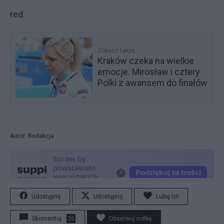
red.
Zobacz także
Kraków czeka na wielkie
emocje. Mirosław i cztery
Polki z awansem do finałów
Autor: Redakcja
Udostępnij
Udostępnij
Lubię to!
Skomentuj
26
Obserwuj notkę