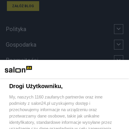
ZAŁÓŻ BLOG
Polityka
Gospodarka
Rozmaitości
Technologie
Drogi Użytkowniku,
Sport
My, naszych 1160 zaufanych partnerów oraz inne
podmioty z salon24.pl uzyskujemy dostęp i
Społeczeństwo
przechowujemy informacje na urządzeniu oraz
przetwarzamy dane osobowe, takie jak unikalne
Kultura
identyfikatory, standardowe informacje wysyłane przez
urządzenie czy dane przeglądania w celu zapewniania