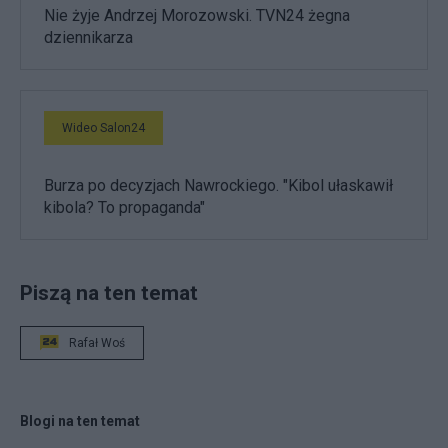
Nie żyje Andrzej Morozowski. TVN24 żegna
dziennikarza
Wideo Salon24
Burza po decyzjach Nawrockiego. "Kibol ułaskawił
kibola? To propaganda"
Piszą na ten temat
Rafał Woś
Blogi na ten temat