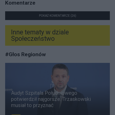
Komentarze
POKAŻ KOMENTARZE (26)
Inne tematy w dziale
Społeczeństwo
#
Głos Regionów
Audyt Szpitala Południowego
potwierdził najgorsze. Trzaskowski
musiał to przyznać