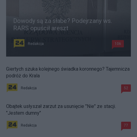
Dowody są za słabe? Podejrzany ws.
RARS opuścił areszt
Redakcja
106
Giertych szuka kolejnego świadka koronnego? Tajemnicza
podróż do Krala
Redakcja
52
Obajtek usłyszał zarzut za usunięcie "Nie" ze stacji.
"Jestem dumny"
Redakcja
77