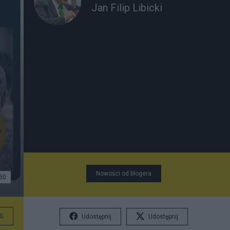
Jan Filip Libicki
Nowości od blogera
30
G
Udostępnij
Udostępnij