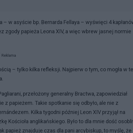
a – w asyście bp. Bernarda Fellaya – wyświęci 4 kapłanó
ez zgody papieża Leona XIV, a więc wbrew jasnej normie
Reklama
cią – tylko kilka refleksji. Najpierw o tym, co mogła w te
a.
 Pagliarani, przełożony generalny Bractwa, zapowiedział
e z papieżem. Takie spotkanie się odbyło, ale nie z
rnándezem. Kilka tygodni później Leon XIV przyjął na
zkę Kościoła anglikańskiego. Było to dla mnie dość osobl
ak papież znajduje czas dla pani arcybiskup, to myślę, że