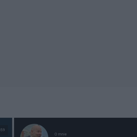
859
O mnie