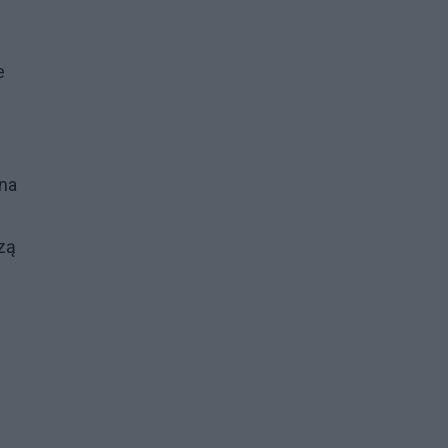
e
na
dzą