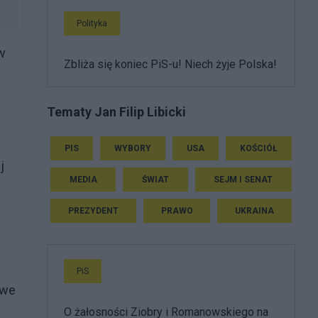
Polityka
w
Zbliża się koniec PiS-u! Niech żyje Polska!
Tematy Jan Filip Libicki
PIS
WYBORY
USA
KOŚCIÓŁ
j
MEDIA
ŚWIAT
SEJM I SENAT
PREZYDENT
PRAWO
UKRAINA
PiS
iwe
O żałosności Ziobry i Romanowskiego na