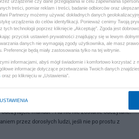
przez urządzenie czy dane przeglądania w celu zapewniania sperson
ych treści, pomiar reklam i treści, badanie odbiorców oraz ulepszan
jszym akcie utrwali się, moim zdaniem, w Bractwie duch
fani Partnerzy możemy używać dokładnych danych geolokalizacyjn
tykę urządzenia do celów identyfikacji. Ponieważ cenimy Twoją pry
z jakiegokolwiek doświadczenia Kościoła powszechnego
z tych technologii poprzez kliknięcie „Akceptuję”. Zgoda jest dobro
 papież nie są nam po prostu do niczego potrzebni”.
ikając przycisk ustawień prywatności znajdujący się w lewym dolny
etwarzania danych nie wymagają zgody użytkownika, ale masz prawo 
iście, że po tym akcie wierni nie tylko otrzymają sakram
. Preferencje będą miały zastosowania tylko na tej witrynie.
rzypadkach – nieważnie. Myślę tutaj o spowiedzi
szymi informacjami, abyś mógł świadomie i komfortowo korzystać z
 wykonaniem tego aktu księża Bractwa stracą bowiem
gółowe informacje dotyczące przetwarzania Twoich danych znajdzi
s
oraz po kliknięciu w „Ustawienia”.
elił im papież Franciszek.
 konsekrator zapyta: „Czy macie mandat apostolski?”.
USTAWIENIA
e po pierwsze nieprawda. Po drugie, rubryki ceremonii
 odczytajcie mandat”. I tu nic nie zostanie odczytane.
iem przez dorosłych ludzi, jeśli nie po prostu z