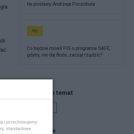
tle postawy Andrzeja Poczobuta
gła
PiS
śli
Co będzie mówił PiS o programie SAFE,
dać
gdyby, nie daj Boże, zaczął rządzić?
Piszą na ten temat
Rafał Woś
ego
ęp i przechowujemy
ory, standardowe
Blogi na ten temat