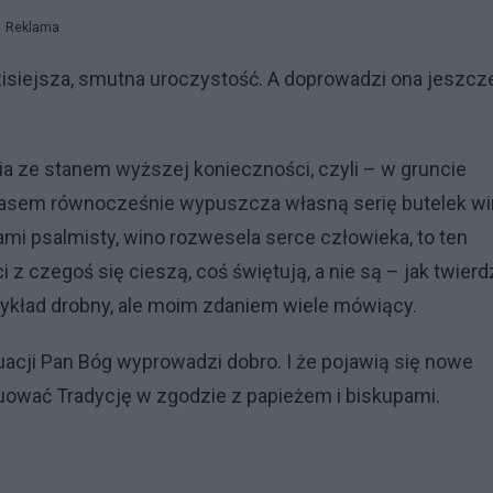
Reklama
dzisiejsza, smutna uroczystość. A doprowadzi ona jeszcz
a ze stanem wyższej konieczności, czyli – w gruncie
sem równocześnie wypuszcza własną serię butelek wi
wami psalmisty, wino rozwesela serce człowieka, to ten
 z czegoś się cieszą, coś świętują, a nie są – jak twier
ykład drobny, ale moim zdaniem wiele mówiący.
tuacji Pan Bóg wyprowadzi dobro. I że pojawią się nowe
ynuować Tradycję w zgodzie z papieżem i biskupami.