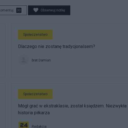
komentuj
30
Obserwuj notkę
Społeczeństwo
Dlaczego nie zostanę tradycjonalsem?
brat Damian
Społeczeństwo
Mógł grać w ekstraklasie, został księdzem. Niezwykła
historia piłkarza
Redakcja