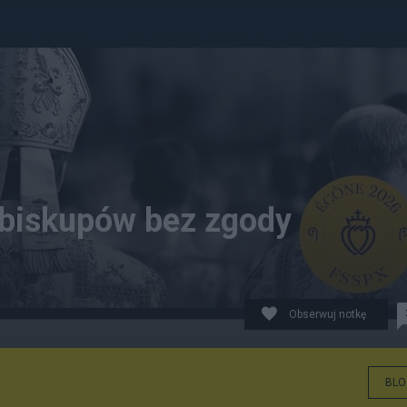
 biskupów bez zgody
Obserwuj notkę
BLO