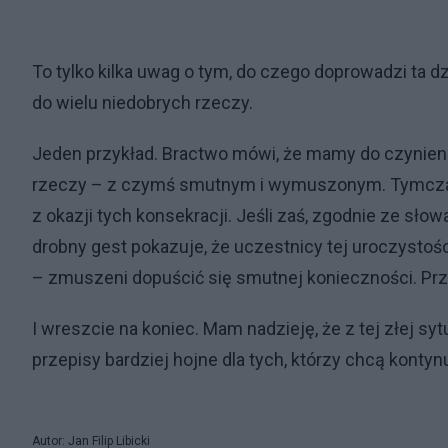
To tylko kilka uwag o tym, do czego doprowadzi ta 
do wielu niedobrych rzeczy.
Jeden przykład. Bractwo mówi, że mamy do czynieni
rzeczy – z czymś smutnym i wymuszonym. Tymcza
z okazji tych konsekracji. Jeśli zaś, zgodnie ze sło
drobny gest pokazuje, że uczestnicy tej uroczystości
– zmuszeni dopuścić się smutnej konieczności. Prz
I wreszcie na koniec. Mam nadzieję, że z tej złej sy
przepisy bardziej hojne dla tych, którzy chcą kont
Autor: Jan Filip Libicki