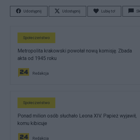
Udostępnij
Udostępnij
Lubię to!
S
Społeczeństwo
Metropolita krakowski powołał nową komisję. Zbada
akta od 1945 roku
Redakcja
Społeczeństwo
Ponad milion osób słuchało Leona XIV. Papież wyjawił,
komu kibicuje
Redakcja