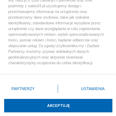
My, naszych 1160 zaufanych partnerów oraz inne
podmioty z salon24.pl uzyskujemy dostęp i
Społeczeństwo
przechowujemy informacje na urządzeniu oraz
przetwarzamy dane osobowe, takie jak unikalne
Kultura
identyfikatory, standardowe informacje wysyłane przez
urządzenie czy dane przeglądania w celu zapewniania
spersonalizowanych reklam, wybór spersonalizowanych
treści, pomiar reklam i treści, badanie odbiorców oraz
ulepszanie usług. Za zgodą Użytkownika my i Zaufani
X
Facebook
Instagram
Youtube
Partnerzy możemy używać dokładnych danych
geolokalizacyjnych oraz aktywnie skanować
charakterystykę urządzenia do celów identyfikacji.
Web Content Media sp. z o. o. © 2022
Ponieważ cenimy Twoją prywatność, prosimy o zgodę na
korzystanie z tych technologii poprzez kliknięcie
„Akceptuję”. Zgoda jest dobrowolna i zawsze możesz ją
Pomoc
O nas
Praca
Reklama
Kontakt
zmienić/wycofać klikając przycisk ustawień prywatności
PARTNERZY
USTAWIENIA
znajdujący się w lewym dolnym rogu strony
. Niektóre
rodzaje przetwarzania danych nie wymagają zgody
użytkownika, ale masz prawo sprzeciwić się takiemu
AKCEPTUJĘ
przetwarzaniu. Preferencje będą miały zastosowania tylko
Technologię dostarcza:
W3media.pl
na tej witrynie.