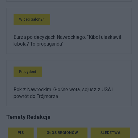
Wideo Salon24
Burza po decyzjach Nawrockiego. "Kibol ułaskawił
kibola? To propaganda"
Prezydent
Rok z Nawrockim. Głośne weta, sojusz z USA i
powrót do Trójmorza
Tematy Redakcja
PIS
GŁOS REGIONÓW
ŚLEDZTWA