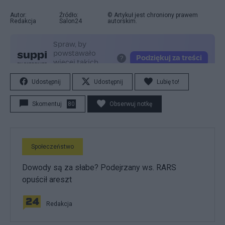
Autor:
Źródło:
© Artykuł jest chroniony prawem
Redakcja
Salon24
autorskim.
Udostępnij
Udostępnij
Lubię to!
Skomentuj
80
Obserwuj notkę
Społeczeństwo
Dowody są za słabe? Podejrzany ws. RARS
opuścił areszt
Redakcja