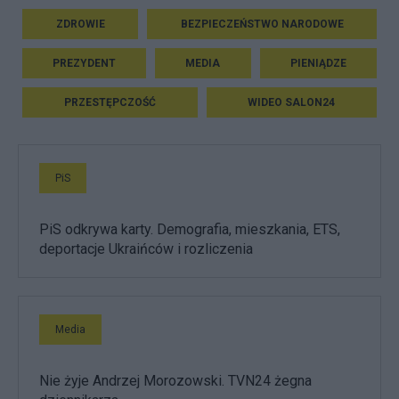
ZDROWIE
BEZPIECZEŃSTWO NARODOWE
PREZYDENT
MEDIA
PIENIĄDZE
PRZESTĘPCZOŚĆ
WIDEO SALON24
PiS
PiS odkrywa karty. Demografia, mieszkania, ETS,
deportacje Ukraińców i rozliczenia
Media
Nie żyje Andrzej Morozowski. TVN24 żegna