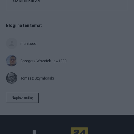
dziennikarza
Blogi na ten temat
manitooo
Grzegorz Wszołek - gw1990
Tomasz Szymborski
Napisz notkę