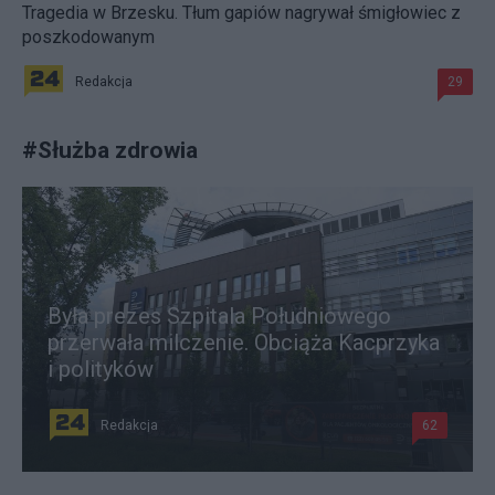
Tragedia w Brzesku. Tłum gapiów nagrywał śmigłowiec z
poszkodowanym
Redakcja
29
#
Służba zdrowia
Była prezes Szpitala Południowego
przerwała milczenie. Obciąża Kacprzyka
i polityków
Redakcja
62