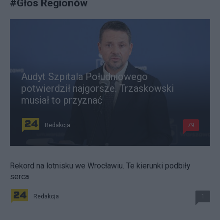
#
Głos Regionów
Audyt Szpitala Południowego
potwierdził najgorsze. Trzaskowski
musiał to przyznać
Redakcja
79
Rekord na lotnisku we Wrocławiu. Te kierunki podbiły
serca
Redakcja
1