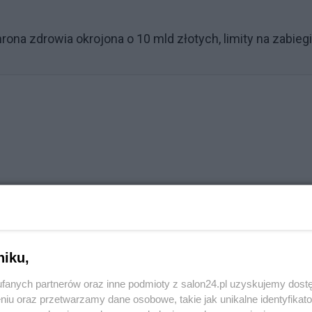
rona zdrowia okrojona o 10 mld złotych, limity na zabiegi
niku,
fanych partnerów oraz inne podmioty z salon24.pl uzyskujemy dost
niu oraz przetwarzamy dane osobowe, takie jak unikalne identyfikat