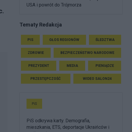
USA i powrót do Trójmorza
c.
Tematy Redakcja
PIS
GŁOS REGIONÓW
ŚLEDZTWA
ZDROWIE
BEZPIECZEŃSTWO NARODOWE
PREZYDENT
MEDIA
PIENIĄDZE
PRZESTĘPCZOŚĆ
WIDEO SALON24
PiS
PiS odkrywa karty. Demografia,
mieszkania, ETS, deportacje Ukraińców i