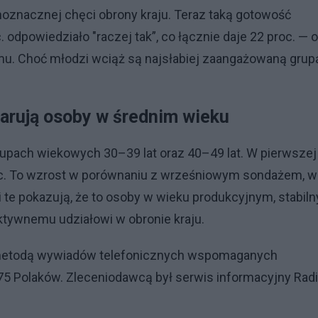
oznacznej chęci obrony kraju. Teraz taką gotowość
 odpowiedziało "raczej tak”, co łącznie daje 22 proc. — o
u. Choć młodzi wciąż są najsłabiej zaangażowaną grup
arują osoby w średnim wieku
rupach wiekowych 30–39 lat oraz 40–49 lat. W pierwszej
proc. To wzrost w porównaniu z wrześniowym sondażem, w
i te pokazują, że to osoby w wieku produkcyjnym, stabil
aktywnemu udziałowi w obronie kraju.
a metodą wywiadów telefonicznych wspomaganych
5 Polaków. Zleceniodawcą był serwis informacyjny Rad