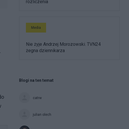
rozliczenia
Media
Nie żyje Andrzej Morozowski. TVN24
żegna dziennikarza
.
Blogi na ten temat
do
catrw
w
julian olech