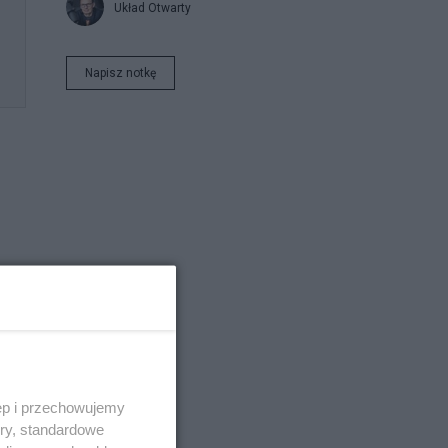
Układ Otwarty
Napisz notkę
ęp i przechowujemy
ory, standardowe