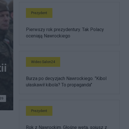
Prezydent
Pierwszy rok prezydentury. Tak Polacy
oceniają Nawrockiego
Wideo Salon24
ii
Burza po decyzjach Nawrockiego. "Kibol
ułaskawił kibola? To propaganda"
39
Prezydent
Rok z Nawrockim. Głośne weta, sojusz z