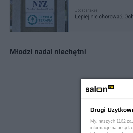
Zobacz także
Lepiej nie chorować. Och
Młodzi nadal niechętni
Drogi Użytkow
My, naszych 1162 zau
informacje na urządze