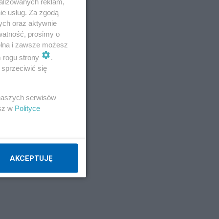
alizowanych reklam,
ie usług. Za zgodą
ych oraz aktywnie
watność, prosimy o
wolna i zawsze możesz
m rogu strony
.
sprzeciwić się
 naszych serwisów
esz w
Polityce
–29
oć
AKCEPTUJĘ