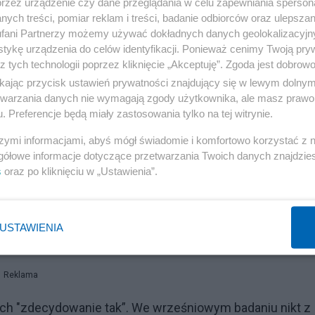
przez urządzenie czy dane przeglądania w celu zapewniania sperson
ych treści, pomiar reklam i treści, badanie odbiorców oraz ulepszan
fani Partnerzy możemy używać dokładnych danych geolokalizacyjn
tykę urządzenia do celów identyfikacji. Ponieważ cenimy Twoją pry
z tych technologii poprzez kliknięcie „Akceptuję”. Zgoda jest dobro
ikając przycisk ustawień prywatności znajdujący się w lewym dolny
etwarzania danych nie wymagają zgody użytkownika, ale masz prawo 
. Preferencje będą miały zastosowania tylko na tej witrynie.
szymi informacjami, abyś mógł świadomie i komfortowo korzystać z
gółowe informacje dotyczące przetwarzania Twoich danych znajdzi
s
oraz po kliknięciu w „Ustawienia”.
ziej deklarują gotowość chwycenia za broń. W grupie 18
żenia nie stawi się do obrony. To wciąż wysoki wynik, ch
USTAWIENIA
Reklama
h "zdecydowanie tak”. We wrześniowym badaniu nikt z