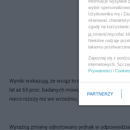
informacje wysyłane 
wybór spersonalizowan
Użytkownika my i Zau
skanować charakterys
zgodę na korzystanie 
ją zmienić/wycofać kl
Niektóre rodzaje prz
takiemu przetwarzaniu
Zapoznaj się z poniż
internetowych. Szcze
Prywatności
i
Cookie
Wyniki wskazują, że wciąż to młodzi Polacy najrzad
lat aż 65 proc. badanych mówi, że w przypadku zagro
PARTNERZY
nieco niższy niż we wrześniu, gdy wynosił 69 proc.
Wyraźną zmianę odnotowano jednak w odpowiedziac