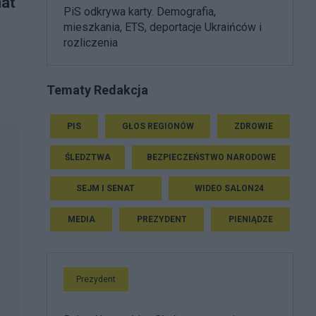
mat
PiS odkrywa karty. Demografia,
mieszkania, ETS, deportacje Ukraińców i
rozliczenia
Tematy Redakcja
PIS
GŁOS REGIONÓW
ZDROWIE
ŚLEDZTWA
BEZPIECZEŃSTWO NARODOWE
SEJM I SENAT
WIDEO SALON24
MEDIA
PREZYDENT
PIENIĄDZE
Prezydent