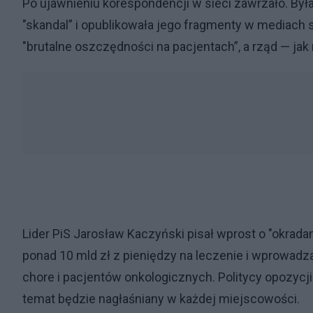
Po ujawnieniu korespondencji w sieci zawrzało. Była
"skandal” i opublikowała jego fragmenty w mediach
"brutalne oszczędności na pacjentach”, a rząd — jak 
Lider PiS Jarosław Kaczyński pisał wprost o "okrada
ponad 10 mld zł z pieniędzy na leczenie i wprowadza
chore i pacjentów onkologicznych. Politycy opozycj
temat będzie nagłaśniany w każdej miejscowości.