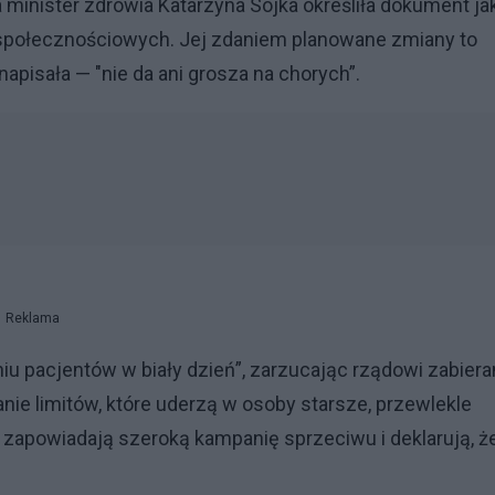
 minister zdrowia Katarzyna Sójka określiła dokument ja
 społecznościowych. Jej zdaniem planowane zmiany to
napisała — "nie da ani grosza na chorych”.
Reklama
niu pacjentów w biały dzień”, zarzucając rządowi zabiera
nie limitów, które uderzą w osoby starsze, przewlekle
i zapowiadają szeroką kampanię sprzeciwu i deklarują, ż