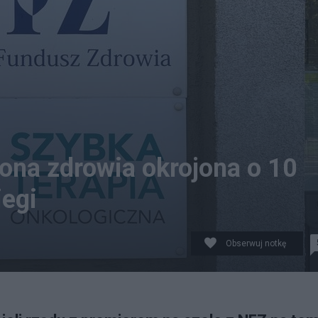
rona zdrowia okrojona o 10
iegi
Obserwuj notkę