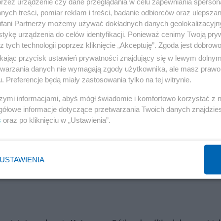
przez urządzenie czy dane przeglądania w celu zapewniania sperson
ych treści, pomiar reklam i treści, badanie odbiorców oraz ulepszan
ztów płacowych w ochronie zdrowia. Przesunięcie
fani Partnerzy możemy używać dokładnych danych geolokalizacyjn
yczeń — począwszy od 2027 r. — miałoby przynieść około
tykę urządzenia do celów identyfikacji. Ponieważ cenimy Twoją pry
z tych technologii poprzez kliknięcie „Akceptuję”. Zgoda jest dobro
zasady waloryzacji, powiązując ją ze wzrostem płac w
ikając przycisk ustawień prywatności znajdujący się w lewym dolny
niem w gospodarce. To obniżyłoby koszt podwyżek z ok
etwarzania danych nie wymagają zgody użytkownika, ale masz prawo 
esienie współczynników wynagrodzeń w grupach 5 i 6
. Preferencje będą miały zastosowania tylko na tej witrynie.
2 mld zł.
szymi informacjami, abyś mógł świadomie i komfortowo korzystać z
gółowe informacje dotyczące przetwarzania Twoich danych znajdzi
s
oraz po kliknięciu w „Ustawienia”.
Reklama
nia, a docelowo likwidacji stażu podyplomowego lekarzy
pozwoliłoby to zmniejszyć wydatki budżetu o 680 mln zł
USTAWIENIA
9 r.