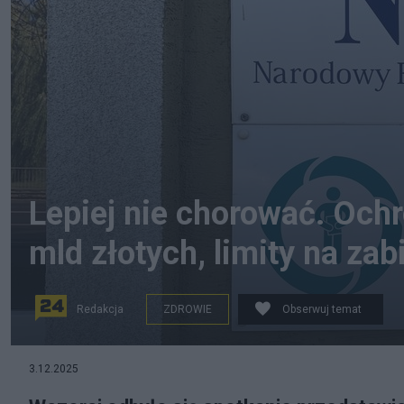
Lepiej nie chorować. Och
mld złotych, limity na zab
Redakcja
ZDROWIE
Obserwuj temat
3.12.2025