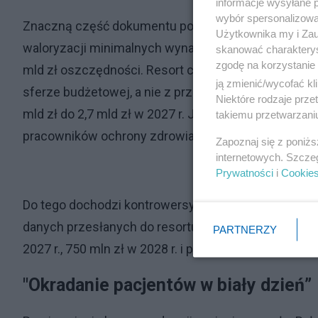
informacje wysyłane 
wybór spersonalizowan
Znaczną część dokumentu poświęcono redukcji kos
Użytkownika my i Zau
waloryzacji minimalnych wynagrodzeń z lipca na st
skanować charakterys
zgodę na korzystanie 
mld zł oszczędności. Resort chce również zmienić 
ją zmienić/wycofać kl
sferze budżetowej, a nie z przeciętnym wynagrodze
Niektóre rodzaje prz
mld zł do 2,7 mld zł w 2027 r. Jednocześnie podni
takiemu przetwarzaniu
pracowników ochrony zdrowia miałoby kosztować 5,
Zapoznaj się z poniż
internetowych. Szcze
Prywatności
i
Cookie
Do tego dochodzi kontrowersyjny postulat ogranicze
danych przesłanych do resortu finansów wynika, że 
PARTNERZY
2027 r., 750 mln zł w 2028 r. i ponad 880 mln zł w 202
"Okradanie pacjentów w biały dzień”