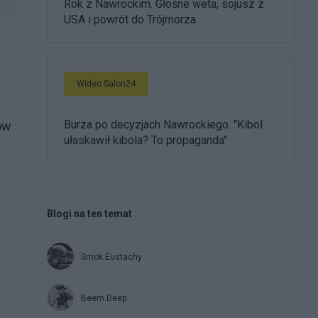
Rok z Nawrockim. Głośne weta, sojusz z
USA i powrót do Trójmorza
Wideo Salon24
Burza po decyzjach Nawrockiego. "Kibol
ów
ułaskawił kibola? To propaganda"
Blogi na ten temat
Smok Eustachy
Beem.Deep