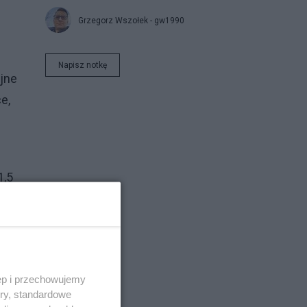
Grzegorz Wszołek - gw1990
e
Napisz notkę
ejne
e,
1,5
ł
ld
do
ęp i przechowujemy
ory, standardowe