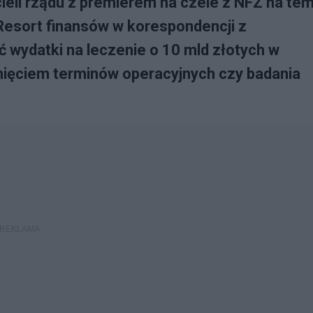
ieli rządu z premierem na czele z NFZ na te
Resort finansów w korespondencji z
 wydatki na leczenie o 10 mld złotych w
nięciem terminów operacyjnych czy badania