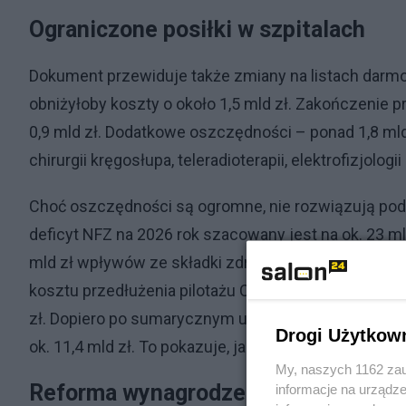
Ograniczone posiłki w szpitalach
Dokument przewiduje także zmiany na listach darmo
obniżyłoby koszty o około 1,5 mld zł. Zakończenie p
0,9 mld zł. Dodatkowe oszczędności – ponad 1,8 mld z
chirurgii kręgosłupa, teleradioterapii, elektrofizjolog
Choć oszczędności są ogromne, nie rozwiązują po
deficyt NFZ na 2026 rok szacowany jest na ok. 23 ml
mld zł wpływów ze składki zdrowotnej — ma on wynie
kosztu przedłużenia pilotażu Centrów Zdrowia Psyc
zł. Dopiero po sumarycznym uwzględnieniu wszyst
Drogi Użytkow
ok. 11,4 mld zł. To pokazuje, jak głęboki jest probl
My, naszych 1162 zau
Reforma wynagrodzeń i likwidacja s
informacje na urządze