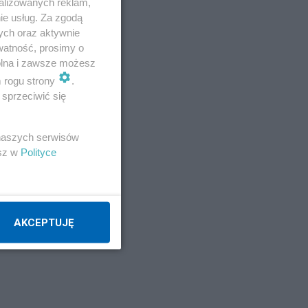
alizowanych reklam,
ie usług. Za zgodą
ych oraz aktywnie
 6
watność, prosimy o
wolna i zawsze możesz
m rogu strony
.
. 10
sprzeciwić się
 naszych serwisów
esz w
Polityce
. Z
 w
AKCEPTUJĘ