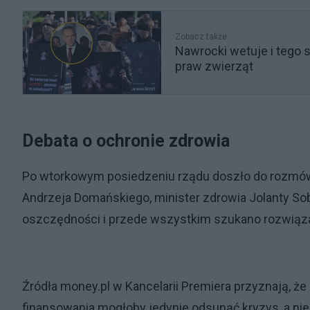
Zobacz także
Nawrocki wetuje i tego 
praw zwierząt
Debata o ochronie zdrowia
Po wtorkowym posiedzeniu rządu doszło do rozmów 
Andrzeja Domańskiego, minister zdrowia Jolanty So
oszczędności i przede wszystkim szukano rozwiązan
Źródła money.pl w Kancelarii Premiera przyznają, że
finansowania mogłoby jedynie odsunąć kryzys, a ni