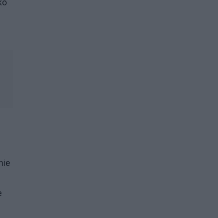
ko
nie
e