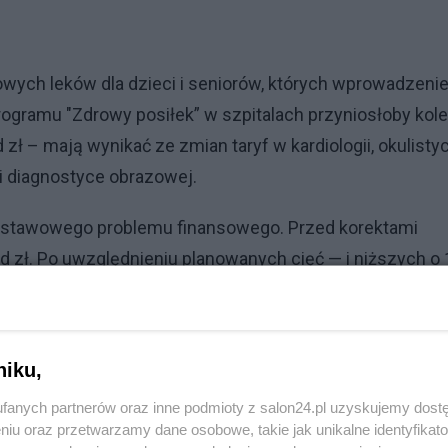
wych leków dla dzieci i seniorów, których wprowadzeni
rogramu "Zdrowy posiłek” w szpitalach przyniosłoby kol
ł – mają wynikać ze zmian taryf w kardiologii, okulistyc
ii i diagnostyce obrazowej.
dstawowego problemu finansowego. Przed korektami
d zł. Po uwzględnieniu planowanych cięć — i niższych o 
ść około 12,9 mld zł. Do tego dochodzi niemal 2,5 mld z
hicznego, co zwiększa lukę z powrotem do blisko 15,9 m
kich zmian systemowych deficyt spadałby ponownie — 
niku,
em i jak ograniczone pole manewru mają dziś władze.
fanych partnerów oraz inne podmioty z salon24.pl uzyskujemy dost
tażu?
niu oraz przetwarzamy dane osobowe, takie jak unikalne identyfikat