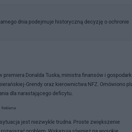
samego dnia podejmuje historyczną decyzję o ochronie
premiera Donalda Tuska, ministra finansów i gospodark
bierańskiej-Grendy oraz kierownictwa NFZ. Omówiono pl
ia dla narastającego deficytu.
Reklama
 sytuacja jest niezwykle trudna. Proste zwiększenie
e rozwiązać problem. Wskazują również na wysokie,