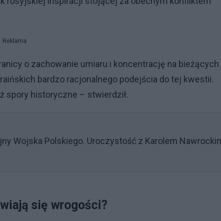
k rosyjskiej inspiracji stojącej za obecnym konfliktem
Reklama
ranicy o zachowanie umiaru i koncentrację na bieżących
raińskich bardzo racjonalnego podejścia do tej kwestii.
 spory historyczne – stwierdził.
y Wojska Polskiego. Uroczystość z Karolem Nawrockim
wiają się wrogości?