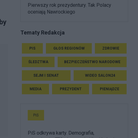
Pierwszy rok prezydentury. Tak Polacy
oceniają Nawrockiego
yby
Tematy Redakcja
PIS
GŁOS REGIONÓW
ZDROWIE
ŚLEDZTWA
BEZPIECZEŃSTWO NARODOWE
SEJM I SENAT
WIDEO SALON24
MEDIA
PREZYDENT
PIENIĄDZE
PiS
PiS odkrywa karty. Demografia,