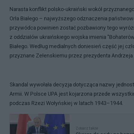
Narasta konflikt polsko-ukraiński wokół przyznan
Orła Białego – najwyższego odznaczenia państwoweg
przywódca powinien zostać pozbawiony tego wyróż
z oddziałów ukraińskiego wojska imienia "Bohaterów
Białego. Według medialnych doniesień część jej czł
przyznane Zełenskiemu przez prezydenta Andrzeja Du
Skandal wywołała decyzja dotycząca nazwy jednost
Armii. W Polsce UPA jest kojarzona przede wszystki
podczas Rzezi Wołyńskiej w latach 1943–1944.
Zobacz także