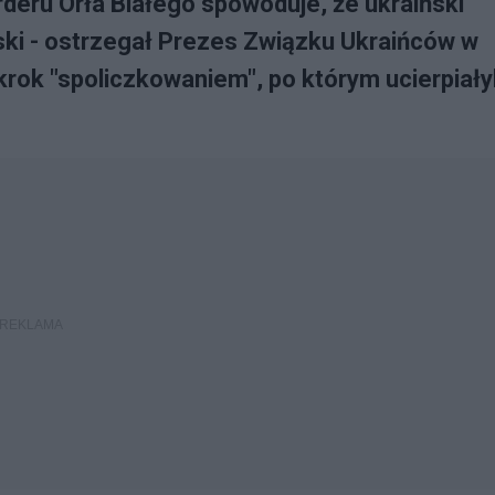
eru Orła Białego spowoduje, że ukraiński
lski - ostrzegał Prezes Związku Ukraińców w
krok "spoliczkowaniem", po którym ucierpiał