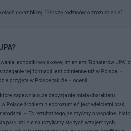
łach coraz bliżej. "Proszę rodziców o zrozumienie"
 UPA?
zwania jednostki wojskowej imieniem "Bohaterów UPA” b
strzeganie tej formacji jest odmienne niż w Polsce. –
zie przyjęta w Polsce tak źle – ocenił.
tóre zapewniało, że decyzja nie miała charakteru
w Polsce źródłem nieporozumień jest wieloletni brak
rodami. – To rezultat tego, że myśmy o wspólnej histor
ia parę lat i nie nauczyliśmy się tych wzajemnych