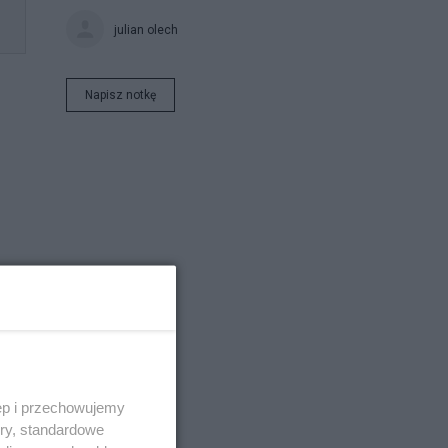
julian olech
Napisz notkę
ęp i przechowujemy
ory, standardowe