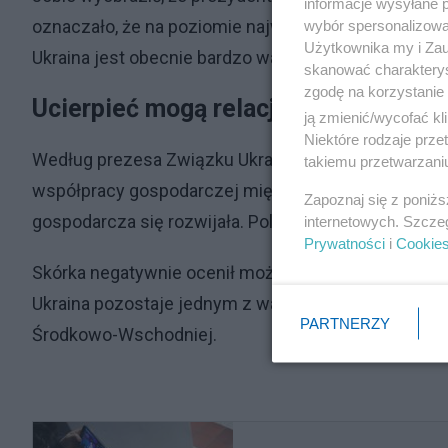
informacje wysyłane 
oznaczało, że na poziomie najwyższych przedstawicie
wybór spersonalizowan
Użytkownika my i Zau
Ukraina jest obecnie bardzo ważnym elementem bezp
skanować charakterys
zgodę na korzystanie 
Ucierpieć mogą relacje gospodarcze
ją zmienić/wycofać kl
Niektóre rodzaje prz
Według prezesa Związku Ukraińców w Polsce ewentu
takiemu przetwarzaniu
współpracy gospodarczej między Warszawą a Kijowem.
Zapoznaj się z poniż
gospodarcza się rozwijała. Polska bardzo dużo korzy
internetowych. Szcze
Prywatności
i
Cookie
Skórka negatywnie ocenił możliwość zerwania kont
Ukraina pozostaje jednym z ważnych elementów sys
PARTNERZY
Środkowo-Wschodniej.