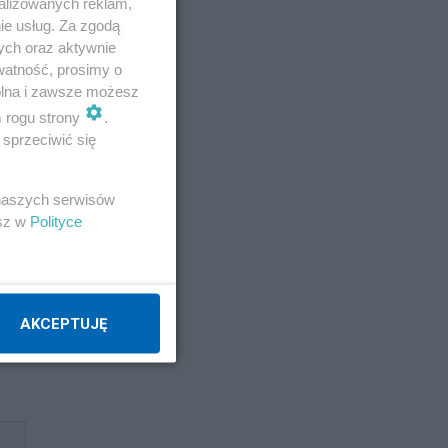
alizowanych reklam,
ie usług. Za zgodą
ych oraz aktywnie
watność, prosimy o
wolna i zawsze możesz
m rogu strony
.
sprzeciwić się
 naszych serwisów
esz w
Polityce
dy
AKCEPTUJĘ