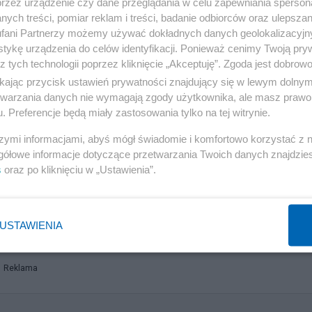
przez urządzenie czy dane przeglądania w celu zapewniania sperson
li państwa relacje zostaną ucięte w sytuacji, kiedy
ych treści, pomiar reklam i treści, badanie odbiorców oraz ulepszan
fani Partnerzy możemy używać dokładnych danych geolokalizacyjn
ieczeństwa Polski – stwierdził.
tykę urządzenia do celów identyfikacji. Ponieważ cenimy Twoją pry
z tych technologii poprzez kliknięcie „Akceptuję”. Zgoda jest dobro
ikając przycisk ustawień prywatności znajdujący się w lewym dolny
etwarzania danych nie wymagają zgody użytkownika, ale masz prawo 
alny kryzys polityczny mógłby odbić się również na
. Preferencje będą miały zastosowania tylko na tej witrynie.
 – I Polsce, i Ukrainie zależy, żeby współpraca
szymi informacjami, abyś mógł świadomie i komfortowo korzystać z
sta na współpracy z Ukrainą – podkreślił.
gółowe informacje dotyczące przetwarzania Twoich danych znajdzi
s
oraz po kliknięciu w „Ustawienia”.
aktów na najwyższym szczeblu politycznym w czasie, g
temu bezpieczeństwa Polski i całego regionu Europy
USTAWIENIA
Reklama