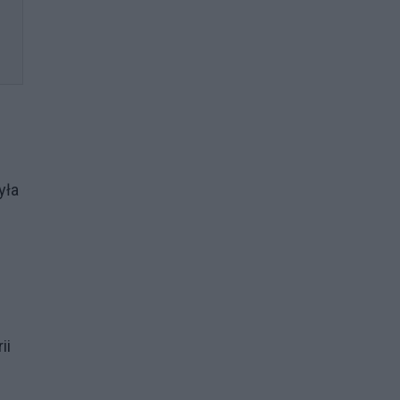
yła
ii