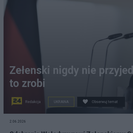
Zełenski nigdy nie przyjed
to zrobi
Redakcja
UKRAINA
Obserwuj temat
2.06.2026