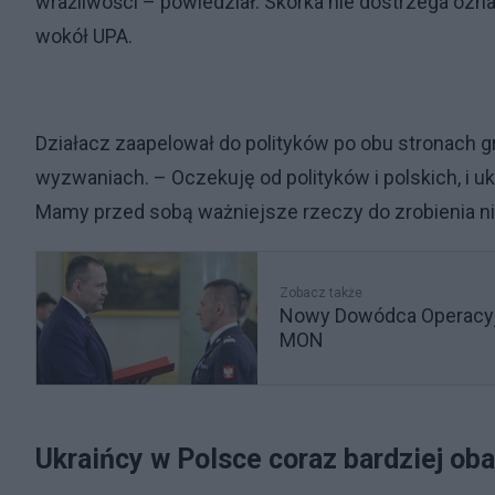
wrażliwości – powiedział. Skórka nie dostrzega ozna
wokół UPA.
Działacz zaapelował do polityków po obu stronach g
wyzwaniach. – Oczekuję od polityków i polskich, i uk
Mamy przed sobą ważniejsze rzeczy do zrobienia niż
Zobacz także
Nowy Dowódca Operacyjn
MON
Ukraińcy w Polsce coraz bardziej oba