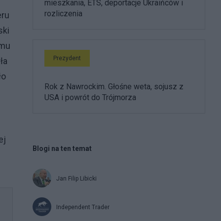
mieszkania, ETS, deportacje Ukraińców i
rozliczenia
eru
ski
emu
Prezydent
ła
ło
Rok z Nawrockim. Głośne weta, sojusz z
USA i powrót do Trójmorza
ej
Blogi na ten temat
Jan Filip Libicki
Independent Trader