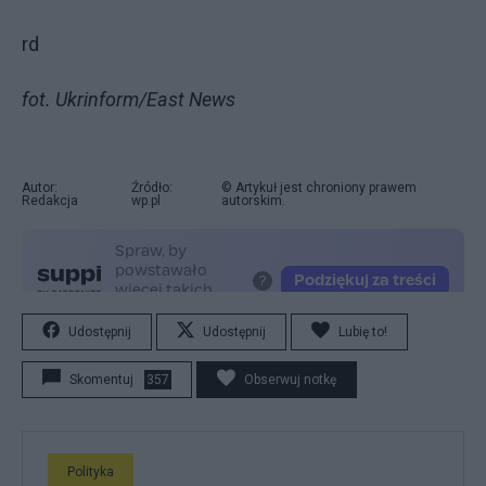
rd
fot. Ukrinform/East News
Autor:
Źródło:
© Artykuł jest chroniony prawem
Redakcja
wp.pl
autorskim.
Udostępnij
Udostępnij
Lubię to!
Skomentuj
357
Obserwuj notkę
Polityka