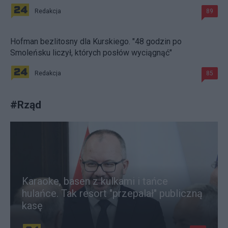
Redakcja
89
Hofman bezlitosny dla Kurskiego. "48 godzin po
Smoleńsku liczył, których posłów wyciągnąć"
Redakcja
85
#
Rząd
Karaoke, basen z kulkami i tańce
hulańce. Tak resort "przepalał" publiczną
kasę