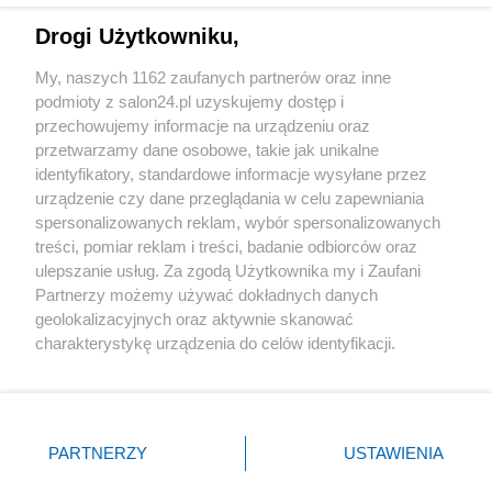
Drogi Użytkowniku,
Sport
My, naszych 1162 zaufanych partnerów oraz inne
podmioty z salon24.pl uzyskujemy dostęp i
Społeczeństwo
przechowujemy informacje na urządzeniu oraz
przetwarzamy dane osobowe, takie jak unikalne
Kultura
identyfikatory, standardowe informacje wysyłane przez
urządzenie czy dane przeglądania w celu zapewniania
spersonalizowanych reklam, wybór spersonalizowanych
treści, pomiar reklam i treści, badanie odbiorców oraz
ulepszanie usług. Za zgodą Użytkownika my i Zaufani
X
Facebook
Instagram
Youtube
Partnerzy możemy używać dokładnych danych
geolokalizacyjnych oraz aktywnie skanować
charakterystykę urządzenia do celów identyfikacji.
Web Content Media sp. z o. o. © 2022
Ponieważ cenimy Twoją prywatność, prosimy o zgodę na
korzystanie z tych technologii poprzez kliknięcie
„Akceptuję”. Zgoda jest dobrowolna i zawsze możesz ją
Pomoc
O nas
Praca
Reklama
Kontakt
zmienić/wycofać klikając przycisk ustawień prywatności
PARTNERZY
USTAWIENIA
znajdujący się w lewym dolnym rogu strony
. Niektóre