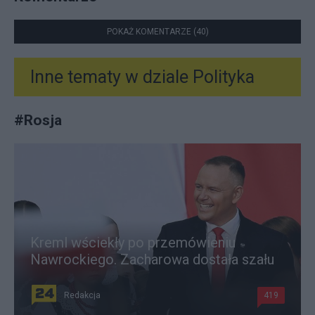
POKAŻ KOMENTARZE (40)
Inne tematy w dziale
Polityka
#
Rosja
Kreml wściekły po przemówieniu
Nawrockiego. Zacharowa dostała szału
Redakcja
419