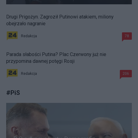
Drugi Prigożyn. Zagroził Putinowi atakiem, miliony
obejrzało nagranie
Redakcja
78
Parada słabości Putina? Plac Czerwony już nie
przypomina dawnej potęgi Rosji
Redakcja
206
#
PiS