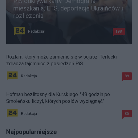
PiS odkrywa karty. Demografia,
mieszkania, ETS, deportacje Ukraińców i
rozliczenia
Redakcja
198
Rozłam, który może zamienić się w sojusz. Terlecki
zdradza tajemnice z posiedzeń PiS
Redakcja
89
Hofman bezlitosny dla Kurskiego. "48 godzin po
Smoleńsku liczył, których posłów wyciągnąć"
Redakcja
85
Najpopularniejsze