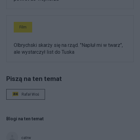
Film
Olbrychski skarży się na rząd. "Napluł mi w twarz",
ale wystarczył list do Tuska
Piszą na ten temat
Rafał Woś
Blogi na ten temat
catrw