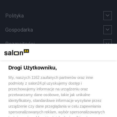
Polityka
Gospodarka
Rozmaitości
Technologie
Drogi Użytkowniku,
Sport
My, naszych 1162 zaufanych partnerów oraz inne
podmioty z salon24.pl uzyskujemy dostęp i
Społeczeństwo
przechowujemy informacje na urządzeniu oraz
przetwarzamy dane osobowe, takie jak unikalne
Kultura
identyfikatory, standardowe informacje wysyłane przez
urządzenie czy dane przeglądania w celu zapewniania
spersonalizowanych reklam, wybór spersonalizowanych