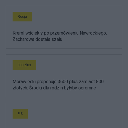
Rosja
Kreml wściekły po przemówieniu Nawrockiego.
Zacharowa dostała szału
800 plus
Morawiecki proponuje 3600 plus zamiast 800
złotych. Środki dla rodzin byłyby ogromne
PiS