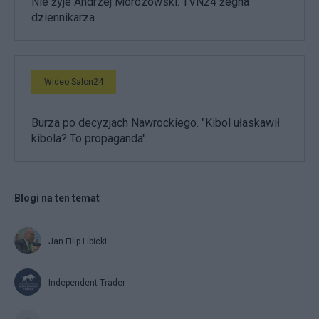
Nie żyje Andrzej Morozowski. TVN24 żegna
dziennikarza
Wideo Salon24
Burza po decyzjach Nawrockiego. "Kibol ułaskawił
kibola? To propaganda"
Blogi na ten temat
Jan Filip Libicki
Independent Trader