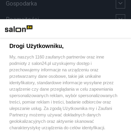
Gospodarka
Rozmaitości
Technologie
Drogi Użytkowniku,
Sport
My, naszych 1160 zaufanych partnerów oraz inne
podmioty z salon24.pl uzyskujemy dostęp i
Społeczeństwo
przechowujemy informacje na urządzeniu oraz
przetwarzamy dane osobowe, takie jak unikalne
Kultura
identyfikatory, standardowe informacje wysyłane przez
urządzenie czy dane przeglądania w celu zapewniania
spersonalizowanych reklam, wybór spersonalizowanych
treści, pomiar reklam i treści, badanie odbiorców oraz
ulepszanie usług. Za zgodą Użytkownika my i Zaufani
X
Facebook
Instagram
Youtube
Partnerzy możemy używać dokładnych danych
geolokalizacyjnych oraz aktywnie skanować
charakterystykę urządzenia do celów identyfikacji.