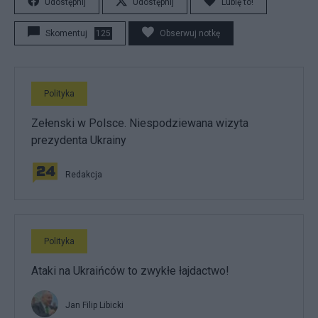
Udostępnij
Udostępnij
Lubię to!
Skomentuj
125
Obserwuj notkę
Polityka
Zełenski w Polsce. Niespodziewana wizyta
prezydenta Ukrainy
Redakcja
Polityka
Ataki na Ukraińców to zwykłe łajdactwo!
Jan Filip Libicki