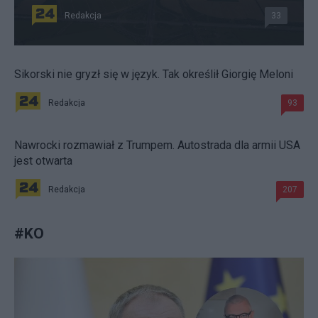
Redakcja
33
Sikorski nie gryzł się w język. Tak określił Giorgię Meloni
Redakcja
93
Nawrocki rozmawiał z Trumpem. Autostrada dla armii USA
jest otwarta
Redakcja
207
#
KO