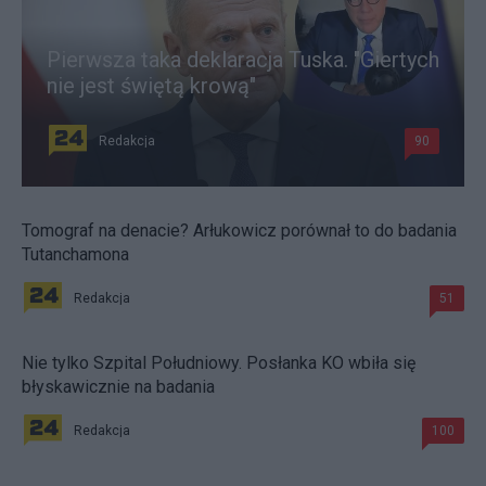
Pierwsza taka deklaracja Tuska. "Giertych
nie jest świętą krową"
Redakcja
90
Tomograf na denacie? Arłukowicz porównał to do badania
Tutanchamona
Redakcja
51
Nie tylko Szpital Południowy. Posłanka KO wbiła się
błyskawicznie na badania
Redakcja
100