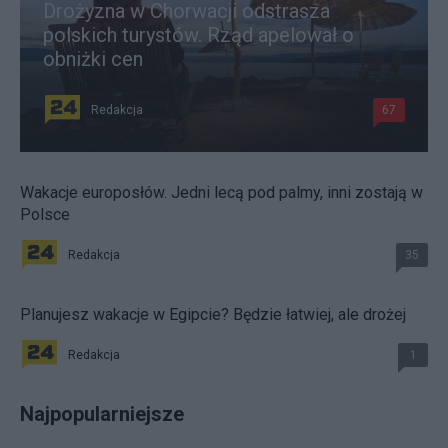
Drożyzna w Chorwacji odstrasza
polskich turystów. Rząd apelował o
obniżki cen
Redakcja
67
Wakacje europosłów. Jedni lecą pod palmy, inni zostają w
Polsce
Redakcja
35
Planujesz wakacje w Egipcie? Będzie łatwiej, ale drożej
Redakcja
1
Najpopularniejsze