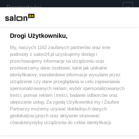
Rozmaitości
Technologie
Drogi Użytkowniku,
Sport
My, naszych 1162 zaufanych partnerów oraz inne
podmioty z salon24.pl uzyskujemy dostęp i
Społeczeństwo
przechowujemy informacje na urządzeniu oraz
przetwarzamy dane osobowe, takie jak unikalne
Kultura
identyfikatory, standardowe informacje wysyłane przez
urządzenie czy dane przeglądania w celu zapewniania
spersonalizowanych reklam, wybór spersonalizowanych
treści, pomiar reklam i treści, badanie odbiorców oraz
ulepszanie usług. Za zgodą Użytkownika my i Zaufani
X
Facebook
Instagram
Youtube
Partnerzy możemy używać dokładnych danych
geolokalizacyjnych oraz aktywnie skanować
charakterystykę urządzenia do celów identyfikacji.
Web Content Media sp. z o. o. © 2022
Ponieważ cenimy Twoją prywatność, prosimy o zgodę na
korzystanie z tych technologii poprzez kliknięcie