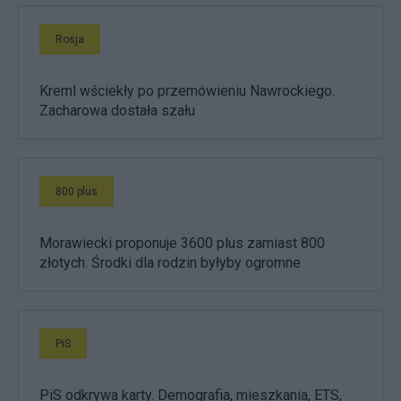
Rosja
Kreml wściekły po przemówieniu Nawrockiego.
Zacharowa dostała szału
800 plus
Morawiecki proponuje 3600 plus zamiast 800
złotych. Środki dla rodzin byłyby ogromne
PiS
PiS odkrywa karty. Demografia, mieszkania, ETS,