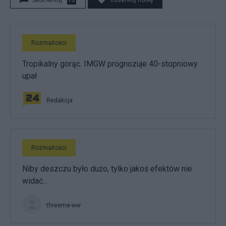
Skomentuj
10
Obserwuj notkę
Rozmaitości
Tropikalny gorąc. IMGW prognozuje 40-stopniowy
upał
Redakcja
Rozmaitości
Niby deszczu było dużo, tylko jakoś efektów nie
widać...
threeme-ww