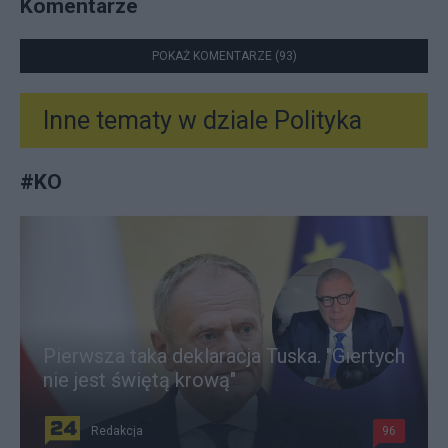
Komentarze
POKAŻ KOMENTARZE (93)
Inne tematy w dziale
Polityka
#
KO
Pierwsza taka deklaracja Tuska. "Giertych
nie jest świętą krową"
Redakcja
96