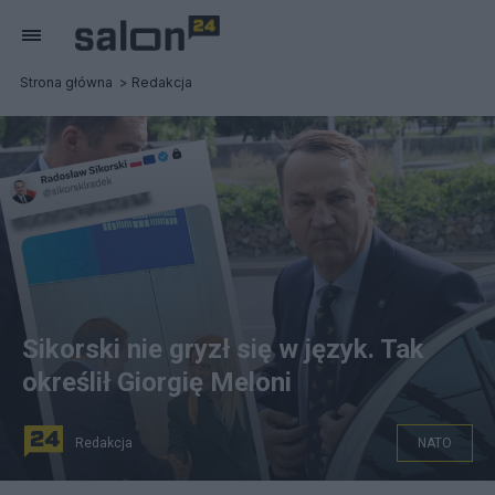
Strona główna
Redakcja
Sikorski nie gryzł się w język. Tak
określił Giorgię Meloni
Redakcja
NATO
Fot. Wojciech Olkusnik/East News, Radosław Sikorski/X