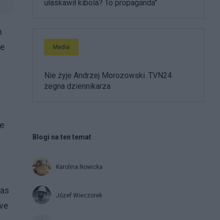
ułaskawił kibola? To propaganda"
h
je
Media
Nie żyje Andrzej Morozowski. TVN24
żegna dziennikarza
le
Blogi na ten temat
Karolina Nowicka
zas
Józef Wieczorek
owe