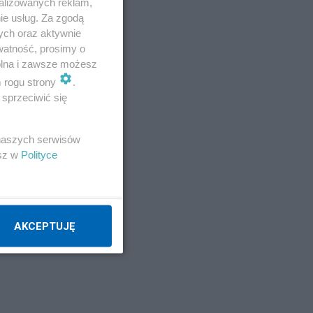
alizowanych reklam,
ie usług. Za zgodą
ych oraz aktywnie
watność, prosimy o
wolna i zawsze możesz
m rogu strony
.
sprzeciwić się
 naszych serwisów
esz w
Polityce
AKCEPTUJĘ