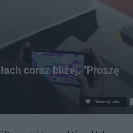
ach coraz bliżej. "Proszę
Obserwuj notkę