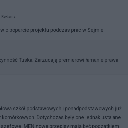
Reklama
w o poparcie projektu podczas prac w Sejmie.
zynność Tuska. Zarzucają premierowi łamanie prawa
 połowa szkół podstawowych i ponadpodstawowych już
w komórkowych. Dotychczas były one jednak ustalane
em szefowej MEN nowe przepisy mają być początkiem