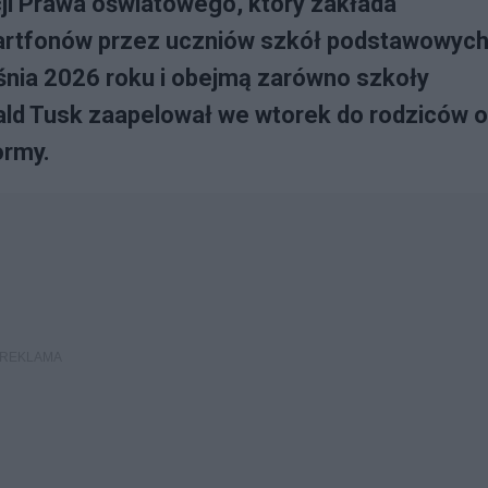
cji Prawa oświatowego, który zakłada
artfonów przez uczniów szkół podstawowych
śnia 2026 roku i obejmą zarówno szkoły
onald Tusk zaapelował we wtorek do rodziców o
ormy.