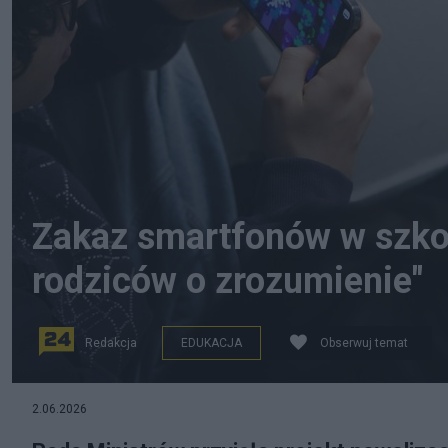
Zakaz smartfonów w szkoł
rodziców o zrozumienie"
Redakcja
EDUKACJA
Obserwuj temat
2.06.2026