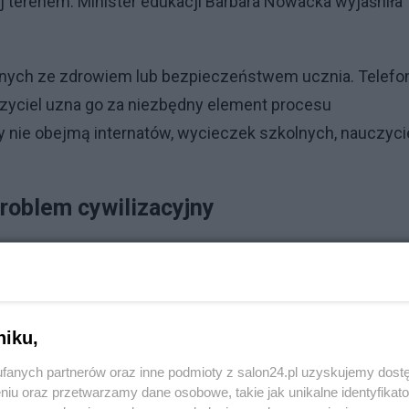
j terenem. Minister edukacji Barbara Nowacka wyjaśniła
anych ze zdrowiem lub bezpieczeństwem ucznia. Telefo
zyciel uzna go za niezbędny element procesu
ie obejmą internatów, wycieczek szkolnych, nauczycie
roblem cywilizacyjny
ów, internetu i gier komputerowych stało się jednym z
 dzieci i młodzieży. – Będziemy musieli cały czas sta
ami i uczniami. Mamy poważny cywilizacyjny problem. T
niku,
 ale szczególnie szkodliwe jest dla najmłodszych –
fanych partnerów oraz inne podmioty z salon24.pl uzyskujemy dost
niu oraz przetwarzamy dane osobowe, takie jak unikalne identyfikat