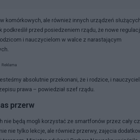
nów komórkowych, ale również innych urządzeń służącyc
k podkreślił przed posiedzeniem rządu, że nowe regulac
rodzicom i nauczycielom w walce z narastającym
ych.
Reklama
jesteśmy absolutnie przekonani, że i rodzice, i nauczycie
rzepisu prawa – powiedział szef rządu.
as przerw
 nie będą mogli korzystać ze smartfonów przez cały c
ie nie tylko lekcje, ale również przerwy, zajęcia dodatk