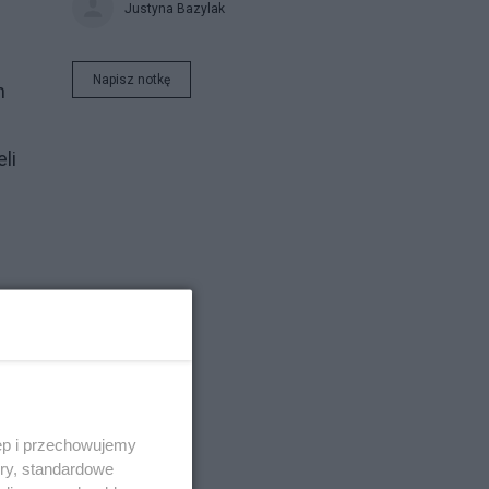
Justyna Bazylak
Napisz notkę
n
li
rać
o
ęp i przechowujemy
ory, standardowe