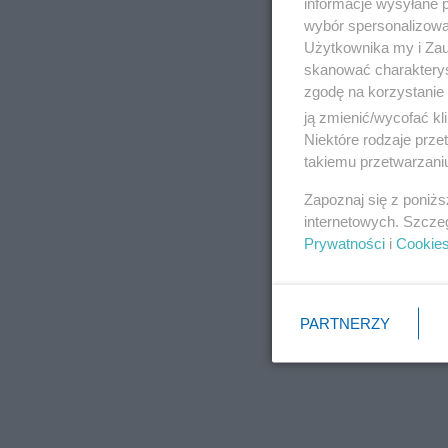
informacje wysyłane 
wybór spersonalizowan
Użytkownika my i Zau
skanować charakterys
zgodę na korzystanie 
ją zmienić/wycofać kl
Niektóre rodzaje prz
takiemu przetwarzaniu
Zapoznaj się z poniż
internetowych. Szcze
Prywatności
i
Cookie
PARTNERZY