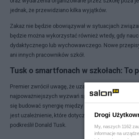
oraz wydarzenia organizowane przez szkołę poza je
jednak, że przewidziano kilka wyjątków.
Zakaz nie będzie obowiązywał w sytuacjach związ
będzie można wykorzystać również wtedy, gdy nauc
dydaktycznego lub wychowawczego. Nowe przepisy n
ani innych pracowników szkół.
Tusk o smartfonach w szkołach: To p
Premier zwrócił uwagę, że uzależnienie od smartfon
najpoważniejszych wyzwań społecznych dotyczących
się budować synergię między rodzicami, nauczyciel
Drogi Użytkow
jest uzależnienie, które dotyczy prawie wszystkich,
podkreślił Donald Tusk.
My, naszych 1162 zau
informacje na urządze