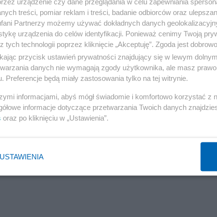
przez urządzenie czy dane przeglądania w celu zapewniania sperson
ych treści, pomiar reklam i treści, badanie odbiorców oraz ulepszan
fani Partnerzy możemy używać dokładnych danych geolokalizacyjn
tykę urządzenia do celów identyfikacji. Ponieważ cenimy Twoją pry
z tych technologii poprzez kliknięcie „Akceptuję”. Zgoda jest dobro
ikając przycisk ustawień prywatności znajdujący się w lewym dolny
etwarzania danych nie wymagają zgody użytkownika, ale masz prawo 
. Preferencje będą miały zastosowania tylko na tej witrynie.
szymi informacjami, abyś mógł świadomie i komfortowo korzystać z
gółowe informacje dotyczące przetwarzania Twoich danych znajdzi
s
oraz po kliknięciu w „Ustawienia”.
USTAWIENIA