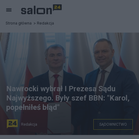
Strona główna
Redakcja
Nawrocki wybrał I Prezesa Sądu
Najwyższego. Były szef BBN: "Karol,
popełniłeś błąd"
Redakcja
SĄDOWNICTWO