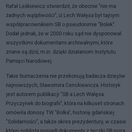
Rafał Leśkiewicz stwierdził, że obecnie "nie ma
żadnych wątpliwości”, iż Lech Wałęsa był tajnym
współpracownikiem SB o pseudonimie "Bolek”.
Dodał jednak, że w 2000 roku sąd nie dysponował
wszystkimi dokumentami archiwalnymi, które
znane są dziś, m.in. dzięki działaniom Instytutu
Pamięci Narodowej.
Takie tłumaczenia nie przekonują badacza dziejów
najnowszych, Sławomira Cenckiewicza. Historyk
jest autorem publikacji "SB a Lech Wałęsa.
Przyczynek do biografii", która na kilkuset stronach
omówiła donosy TW "Bolka", historię gdańskiej
"Solidarności", a także okres prezydentury, w czasie
której noblista posiadł dokumenty z teczki SB poza