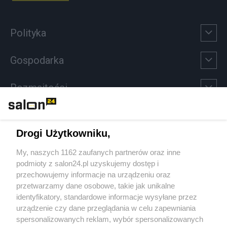
Polityka
Gospodarka
Rozmaitości
Technologie
Drogi Użytkowniku,
Sport
My, naszych 1162 zaufanych partnerów oraz inne
podmioty z salon24.pl uzyskujemy dostęp i
Społeczeństwo
przechowujemy informacje na urządzeniu oraz
przetwarzamy dane osobowe, takie jak unikalne
Kultura
identyfikatory, standardowe informacje wysyłane przez
urządzenie czy dane przeglądania w celu zapewniania
spersonalizowanych reklam, wybór spersonalizowanych