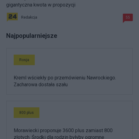
gigantyczna kwota w propozycji
Redakcja
55
Najpopularniejsze
Rosja
Kreml wściekły po przemówieniu Nawrockiego.
Zacharowa dostała szału
800 plus
Morawiecki proponuje 3600 plus zamiast 800
złotych. Środki dla rodzin byłyby ogromne