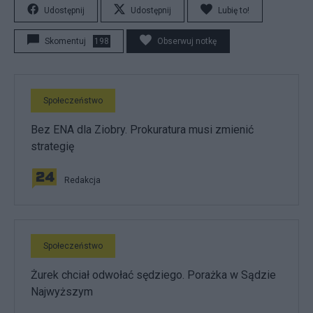
Udostępnij
Udostępnij
Lubię to!
Skomentuj
198
Obserwuj notkę
Społeczeństwo
Bez ENA dla Ziobry. Prokuratura musi zmienić
strategię
Redakcja
Społeczeństwo
Żurek chciał odwołać sędziego. Porażka w Sądzie
Najwyższym