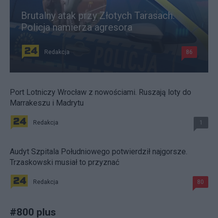
Brutalny atak przy Złotych Tarasach.
Policja namierza agresora
Redakcja
86
Port Lotniczy Wrocław z nowościami. Ruszają loty do
Marrakeszu i Madrytu
Redakcja
1
Audyt Szpitala Południowego potwierdził najgorsze.
Trzaskowski musiał to przyznać
Redakcja
80
#
800 plus