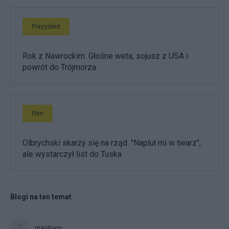
Prezydent
Rok z Nawrockim. Głośne weta, sojusz z USA i
powrót do Trójmorza
Film
Olbrychski skarży się na rząd. "Napluł mi w twarz",
ale wystarczył list do Tuska
Blogi na ten temat
manitooo