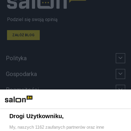
Podziel się swoją opinią
ZAŁÓŻ BLOG
Polityka
Gospodarka
Rozmaitości
Technologie
Drogi Użytkowniku,
Sport
My, naszych 1162 zaufanych partnerów oraz inne