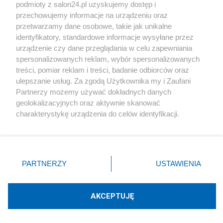
podmioty z salon24.pl uzyskujemy dostęp i
Społeczeństwo
przechowujemy informacje na urządzeniu oraz
przetwarzamy dane osobowe, takie jak unikalne
Kultura
identyfikatory, standardowe informacje wysyłane przez
urządzenie czy dane przeglądania w celu zapewniania
spersonalizowanych reklam, wybór spersonalizowanych
treści, pomiar reklam i treści, badanie odbiorców oraz
ulepszanie usług. Za zgodą Użytkownika my i Zaufani
X
Facebook
Instagram
Youtube
Partnerzy możemy używać dokładnych danych
geolokalizacyjnych oraz aktywnie skanować
charakterystykę urządzenia do celów identyfikacji.
Web Content Media sp. z o. o. © 2022
Ponieważ cenimy Twoją prywatność, prosimy o zgodę na
korzystanie z tych technologii poprzez kliknięcie
„Akceptuję”. Zgoda jest dobrowolna i zawsze możesz ją
Pomoc
O nas
Praca
Reklama
Kontakt
zmienić/wycofać klikając przycisk ustawień prywatności
PARTNERZY
USTAWIENIA
znajdujący się w lewym dolnym rogu strony
. Niektóre
rodzaje przetwarzania danych nie wymagają zgody
użytkownika, ale masz prawo sprzeciwić się takiemu
AKCEPTUJĘ
przetwarzaniu. Preferencje będą miały zastosowania tylko
Technologię dostarcza:
W3media.pl
na tej witrynie.