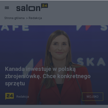
Strona główna
Redakcja
Kanada inwestuje w polską
zbrojeniówkę. Chce konkretnego
sprzętu
Redakcja
WOJSKO
Fot. Tomasz Jastrzebowski/REPORTER N/z: Magdalena