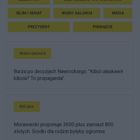
SEJM I SENAT
WIDEO SALON24
MEDIA
PREZYDENT
PIENIĄDZE
Wideo Salon24
Burza po decyzjach Nawrockiego. "Kibol ułaskawił
kibola? To propaganda"
800 plus
Morawiecki proponuje 3600 plus zamiast 800
złotych. Środki dla rodzin byłyby ogromne