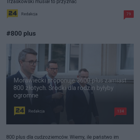
Trzaskowski musiał to przyznać
Redakcja
79
#
800 plus
Morawiecki proponuje 3600 plus zamiast
800 złotych. Środki dla rodzin byłyby
ogromne
Redakcja
134
800 plus dla cudzoziemców. Wiemy, ile państwo im