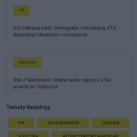
PiS
PiS odkrywa karty. Demografia, mieszkania, ETS,
deportacje Ukraińców i rozliczenia
Prezydent
Rok z Nawrockim. Głośne weta, sojusz z USA i
powrót do Trójmorza
Tematy Redakcja
PIS
GŁOS REGIONÓW
ZDROWIE
ŚLEDZTWA
BEZPIECZEŃSTWO NARODOWE