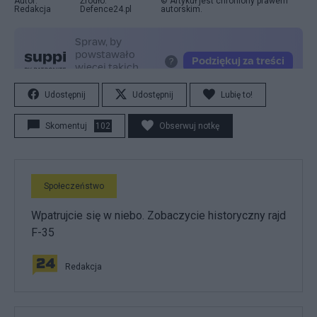
Autor:
Źródło:
© Artykuł jest chroniony prawem
Redakcja
Defence24.pl
autorskim.
Udostępnij
Udostępnij
Lubię to!
Skomentuj
102
Obserwuj notkę
Społeczeństwo
Wpatrujcie się w niebo. Zobaczycie historyczny rajd
F-35
Redakcja