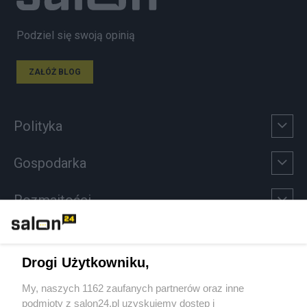
Podziel się swoją opinią
ZAŁÓŻ BLOG
Polityka
Gospodarka
Rozmaitości
Technologie
Drogi Użytkowniku,
Sport
My, naszych 1162 zaufanych partnerów oraz inne
podmioty z salon24.pl uzyskujemy dostęp i