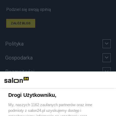
Podziel się swoją opinią
ZAŁÓŻ BLOG
Polityka
Gospodarka
Rozmaitości
Technologie
Drogi Użytkowniku,
Sport
My, naszych 1162 zaufanych partnerów oraz inne
podmioty z salon24.pl uzyskujemy dostęp i
Społeczeństwo