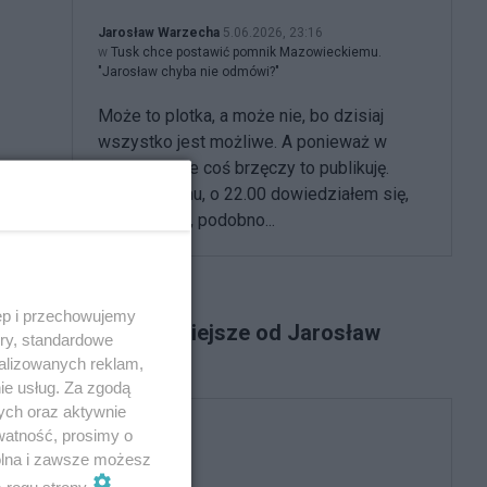
Jarosław Warzecha
5.06.2026, 23:16
w
Tusk chce postawić pomnik Mazowieckiemu.
"Jarosław chyba nie odmówi?"
Może to plotka, a może nie, bo dzisiaj
wszystko jest możliwe. A ponieważ w
każdej plotce coś brzęczy to publikuję.
Godzinę temu, o 22.00 dowiedziałem się,
że na marsz, podobno...
ęp i przechowujemy
Najpopularniejsze od Jarosław
ory, standardowe
Warzecha
alizowanych reklam,
ie usług. Za zgodą
ych oraz aktywnie
watność, prosimy o
Polityka
wolna i zawsze możesz
m rogu strony
.