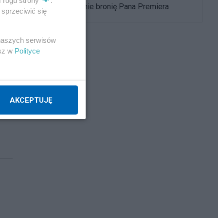
Zdecydowanie bronię Pana Premiera
sprzeciwić się
 naszych serwisów
esz w
Polityce
AKCEPTUJĘ