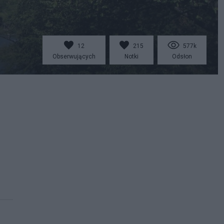
12
215
577k
Obserwujących
Notki
Odsłon