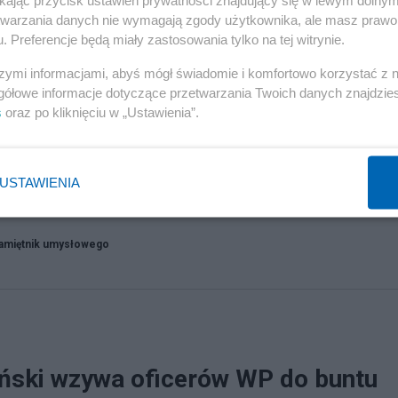
etwarzania danych nie wymagają zgody użytkownika, ale masz prawo 
. Preferencje będą miały zastosowania tylko na tej witrynie.
szymi informacjami, abyś mógł świadomie i komfortowo korzystać z
gółowe informacje dotyczące przetwarzania Twoich danych znajdzi
s
oraz po kliknięciu w „Ustawienia”.
 dół"
USTAWIENIA
am SAFE
amiętnik umysłowego
ński wzywa oficerów WP do buntu