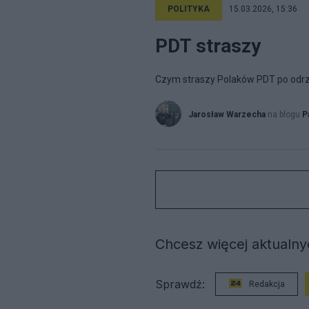
POLITYKA
15.03.2026, 15:36
PDT straszy
Czym straszy Polaków PDT po odr
Jarosław Warzecha
na blogu
P
Chcesz więcej aktualnyc
Sprawdź:
Redakcja