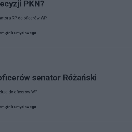
decyzji PKN?
atora RP do oficerów WP
amiętnik umysłowego
ficerów senator Różański
luje do oficerów WP
amiętnik umysłowego