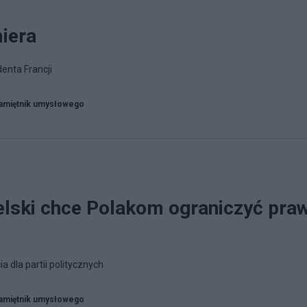
iera
enta Francji
amiętnik umysłowego
lski chce Polakom ograniczyć pra
 dla partii politycznych
amiętnik umysłowego