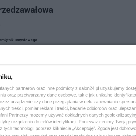
przedzawałowa
a
amiętnik umysłowego
niku,
fanych partnerów oraz inne podmioty z salon24.pl uzyskujemy dost
niu oraz przetwarzamy dane osobowe, takie jak unikalne identyfikat
przez urządzenie czy dane przeglądania w celu zapewniania sperson
ych treści, pomiar reklam i treści, badanie odbiorców oraz ulepszan
fani Partnerzy możemy używać dokładnych danych geolokalizacyjn
tykę urządzenia do celów identyfikacji. Ponieważ cenimy Twoją pry
z tych technologii poprzez kliknięcie „Akceptuję”. Zgoda jest dobro
ikając przycisk ustawień prywatności znajdujący się w lewym dolny