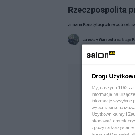
Rzeczpospolita 
zmiana Konstytucji pilnie potrzebn
Jarosław Warzecha
na blogu
P
Drogi Użytkow
My, naszych 1162 zau
informacje na urządze
informacje wysyłane 
wybór spersonalizowan
Użytkownika my i Zau
skanować charakterys
zgodę na korzystanie 
ją zmienić/wycofać kl