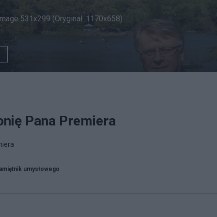
image 531x299 (Oryginał: 1170x658)
onię Pana Premiera
miera
amiętnik umysłowego