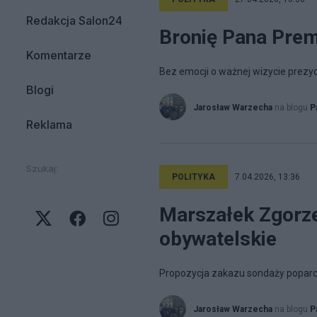
Redakcja Salon24
Bronię Pana Prem
Komentarze
Bez emocji o ważnej wizycie prezyd
Blogi
Jarosław Warzecha
na blogu
P
Reklama
Szukaj:
POLITYKA
7.04.2026, 13:36
Marszałek Zgorze
obywatelskie
Propozycja zakazu sondaży poparcia
Jarosław Warzecha
na blogu
P