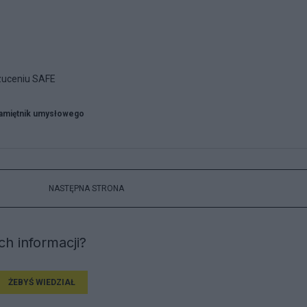
zuceniu SAFE
amiętnik umysłowego
NASTĘPNA STRONA
h informacji?
ŻEBYŚ WIEDZIAŁ