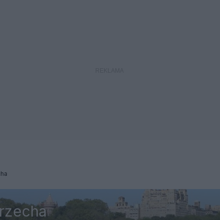
cha
rzecha