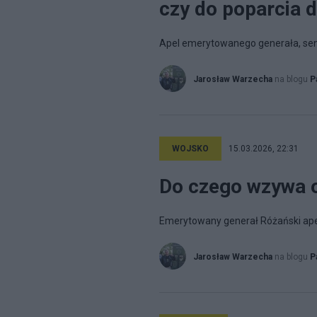
czy do poparcia 
Apel emerytowanego generała, sen
Jarosław Warzecha
na blogu
P
WOJSKO
15.03.2026, 22:31
Do czego wzywa o
Emerytowany generał Różański ape
Jarosław Warzecha
na blogu
P