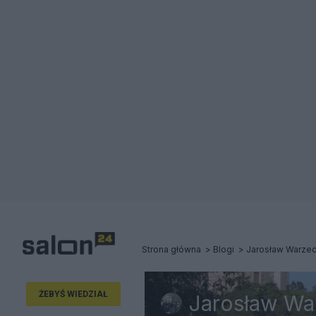
Strona główna
Blogi
Jarosław Warze
ŻEBYŚ WIEDZIAŁ
Jarosław Wa