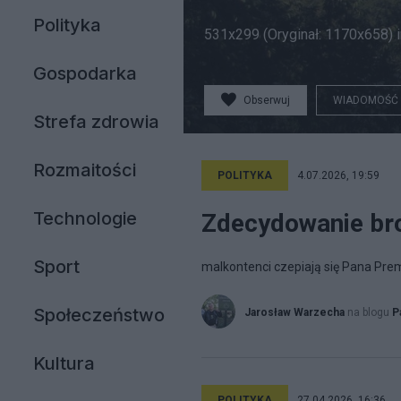
Polityka
531x299 (Oryginał: 1170x658) 
Gospodarka
Obserwuj
WIADOMOŚĆ
Strefa zdrowia
Rozmaitości
POLITYKA
4.07.2026, 19:59
Technologie
Zdecydowanie br
Sport
malkontenci czepiają się Pana Pre
Społeczeństwo
Jarosław Warzecha
na blogu
P
Kultura
POLITYKA
27.04.2026, 16:36