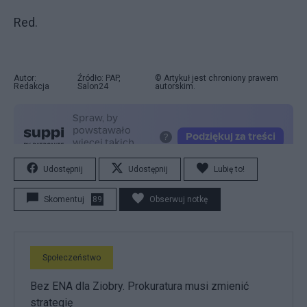
Red.
Autor:
Źródło: PAP,
© Artykuł jest chroniony prawem
Redakcja
Salon24
autorskim.
Udostępnij
Udostępnij
Lubię to!
Skomentuj
89
Obserwuj notkę
Społeczeństwo
Bez ENA dla Ziobry. Prokuratura musi zmienić
strategię