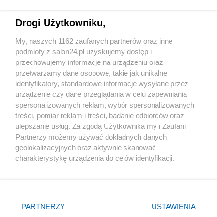
Technologie
Drogi Użytkowniku,
Sport
My, naszych 1162 zaufanych partnerów oraz inne
podmioty z salon24.pl uzyskujemy dostęp i
Społeczeństwo
przechowujemy informacje na urządzeniu oraz
przetwarzamy dane osobowe, takie jak unikalne
Kultura
identyfikatory, standardowe informacje wysyłane przez
urządzenie czy dane przeglądania w celu zapewniania
spersonalizowanych reklam, wybór spersonalizowanych
treści, pomiar reklam i treści, badanie odbiorców oraz
ulepszanie usług. Za zgodą Użytkownika my i Zaufani
X
Facebook
Instagram
Youtube
Partnerzy możemy używać dokładnych danych
geolokalizacyjnych oraz aktywnie skanować
charakterystykę urządzenia do celów identyfikacji.
Web Content Media sp. z o. o. © 2022
Ponieważ cenimy Twoją prywatność, prosimy o zgodę na
korzystanie z tych technologii poprzez kliknięcie
„Akceptuję”. Zgoda jest dobrowolna i zawsze możesz ją
Pomoc
O nas
Praca
Reklama
Kontakt
zmienić/wycofać klikając przycisk ustawień prywatności
PARTNERZY
USTAWIENIA
znajdujący się w lewym dolnym rogu strony
. Niektóre