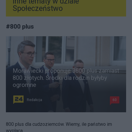
Inne tematy w dziale
Społeczeństwo
#
800 plus
Morawiecki proponuje 3600 plus zamiast
800 złotych. Środki dla rodzin byłyby
ogromne
Redakcja
60
800 plus dla cudzoziemców. Wiemy, ile państwo im
wypłaca