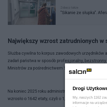
Zobacz także
"Sikanie ze słupka". Afe
Największy wzrost zatrudnionych w
Służba cywilna to korpus zawodowych urzędników a
zadań państwa w sposób profesjonalny, bezstronny 
Ministrów za pośrednictwem Szefa Służby Cywilnej.
Drogi Użytkow
Na koniec 2025 roku administracja rządowa obejmow
My, naszych 1162 zau
wzrosło o 1642 etaty, czyli o 1,4 proc., do poziomu 
informacje na urządze