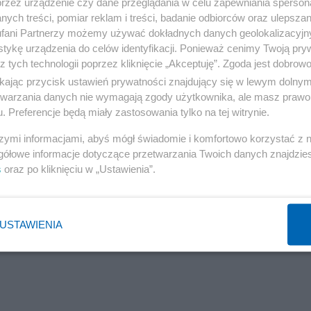
przez urządzenie czy dane przeglądania w celu zapewniania sperson
ych treści, pomiar reklam i treści, badanie odbiorców oraz ulepszan
fani Partnerzy możemy używać dokładnych danych geolokalizacyjn
atów
tykę urządzenia do celów identyfikacji. Ponieważ cenimy Twoją pry
z tych technologii poprzez kliknięcie „Akceptuję”. Zgoda jest dobro
ikając przycisk ustawień prywatności znajdujący się w lewym dolny
etwarzania danych nie wymagają zgody użytkownika, ale masz prawo 
178 etatów
. Preferencje będą miały zastosowania tylko na tej witrynie.
szymi informacjami, abyś mógł świadomie i komfortowo korzystać z
gółowe informacje dotyczące przetwarzania Twoich danych znajdzi
s
oraz po kliknięciu w „Ustawienia”.
USTAWIENIA