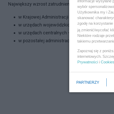
informacje wysyłane 
Największy wzrost zatrudnienia odnotowano:
wybór spersonalizowan
Użytkownika my i Zau
w Krajowej Administracji Skarbowej – o 478 et
skanować charakterys
zgodę na korzystanie 
w urzędach wojewódzkich – o 425 etatów
ją zmienić/wycofać kl
w urzędach centralnych – o 422 etaty
Niektóre rodzaje prz
w pozostałej administracji niezespolonej – o 
takiemu przetwarzaniu
Zapoznaj się z poniż
internetowych. Szcze
Prywatności
i
Cookie
PARTNERZY