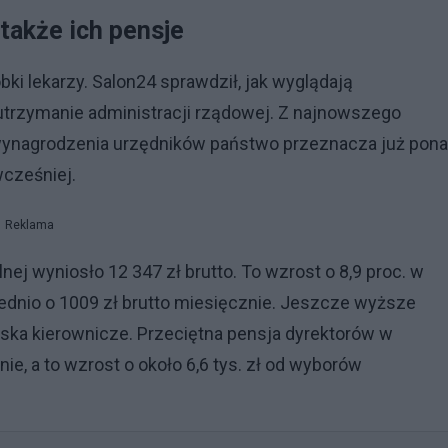
także ich pensje
ki lekarzy. Salon24 sprawdził, jak wyglądają
 utrzymanie administracji rządowej. Z najnowszego
 wynagrodzenia urzędników państwo przeznacza już pon
 wcześniej.
Reklama
ej wyniosło 12 347 zł brutto. To wzrost o 8,9 proc. w
dnio o 1009 zł brutto miesięcznie. Jeszcze wyższe
ka kierownicze. Przeciętna pensja dyrektorów w
ie, a to wzrost o około 6,6 tys. zł od wyborów