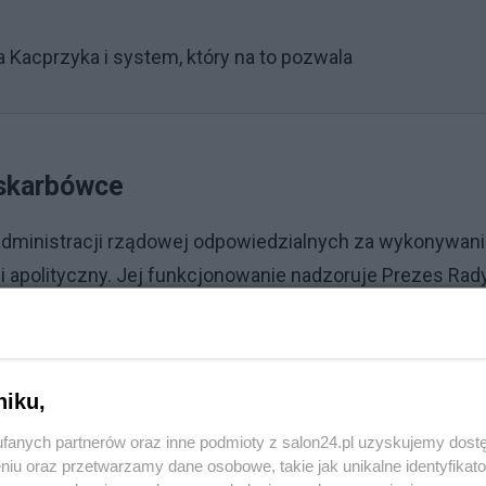
ra Kacprzyka i system, który na to pozwala
 skarbówce
dministracji rządowej odpowiedzialnych za wykonywan
i apolityczny. Jej funkcjonowanie nadzoruje Prezes Rad
Reklama
niku,
ała 1742 urzędy, w których przeciętne zatrudnienie
fanych partnerów oraz inne podmioty z salon24.pl uzyskujemy dost
123 201 etatów.
niu oraz przetwarzamy dane osobowe, takie jak unikalne identyfikat