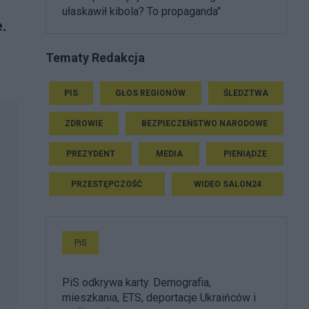
ułaskawił kibola? To propaganda"
.
Tematy Redakcja
PIS
GŁOS REGIONÓW
ŚLEDZTWA
ZDROWIE
BEZPIECZEŃSTWO NARODOWE
PREZYDENT
MEDIA
PIENIĄDZE
PRZESTĘPCZOŚĆ
WIDEO SALON24
PiS
PiS odkrywa karty. Demografia,
mieszkania, ETS, deportacje Ukraińców i