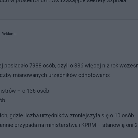
uch w prosektorium. Wstrząsające sekrety Szpitala
Reklama
j posiadało 7988 osób, czyli o 336 więcej niż rok wcześn
t liczby mianowanych urzędników odnotowano:
nistrów – o 136 osób
sób
, gdzie liczba urzędników zmniejszyła się o 10 osób.
nnie przypada na ministerstwa i KPRM – stanowią oni 2