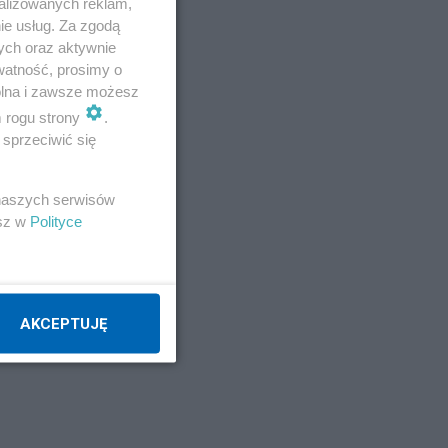
alizowanych reklam,
ie usług. Za zgodą
ych oraz aktywnie
watność, prosimy o
wolna i zawsze możesz
m rogu strony
.
sprzeciwić się
 naszych serwisów
esz w
Polityce
AKCEPTUJĘ