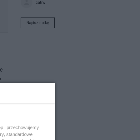
catrw
Napisz notkę
ie
y
ęp i przechowujemy
ory, standardowe