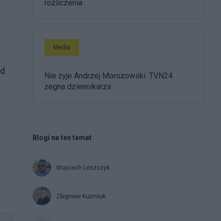
rozliczenia
Media
ad
Nie żyje Andrzej Morozowski. TVN24
żegna dziennikarza
Blogi na ten temat
Wojciech Leszczyk
Zbigniew Kuźmiuk