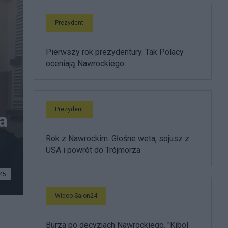
Prezydent
Pierwszy rok prezydentury. Tak Polacy
oceniają Nawrockiego
Prezydent
a
Rok z Nawrockim. Głośne weta, sojusz z
USA i powrót do Trójmorza
45
Wideo Salon24
Burza po decyzjach Nawrockiego. "Kibol