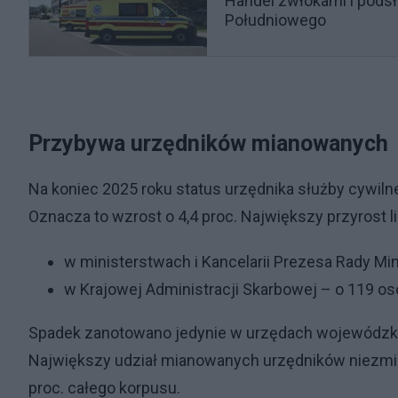
Handel zwłokami i podsł
Południowego
Przybywa urzędników mianowanych
Na koniec 2025 roku status urzędnika służby cywilne
Oznacza to wzrost o 4,4 proc. Największy przyros
w ministerstwach i Kancelarii Prezesa Rady Mi
w Krajowej Administracji Skarbowej – o 119 o
Spadek zanotowano jedynie w urzędach wojewódzkich
Największy udział mianowanych urzędników niezmie
proc. całego korpusu.