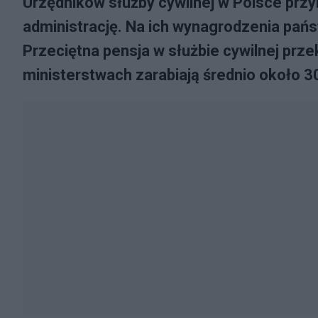
Urzędników służby cywilnej w Polsce przy
administrację. Na ich wynagrodzenia pańs
Przeciętna pensja w służbie cywilnej przek
ministerstwach zarabiają średnio około 30