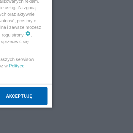
alizowanych reklam,
–
ie usług. Za zgodą
ych oraz aktywnie
watność, prosimy o
wolna i zawsze możesz
m rogu strony
.
sprzeciwić się
 naszych serwisów
esz w
Polityce
AKCEPTUJĘ