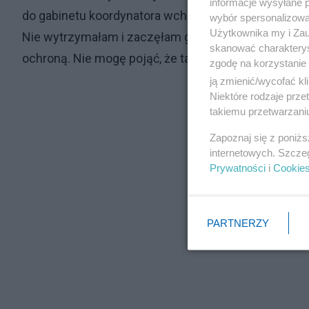
informacje wysyłane 
do gabinetu koordynatora wchodziły kolejne rodziny,
wybór spersonalizowan
Użytkownika my i Zau
Nie wytrzymałam i zaczęłam głośno mówić, co tu się
skanować charakterys
ochroną. Nie mogę pojąć, że tak traktował ludzi w 
zgodę na korzystanie 
ją zmienić/wycofać kl
Niektóre rodzaje prz
takiemu przetwarzaniu
Zapoznaj się z poniż
internetowych. Szcze
Prywatności
i
Cookie
PARTNERZY