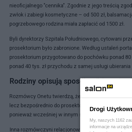
nieoficjalnego "cennika". Zgodnie z jego treścią zg
zwłok i zabiegi kosmetyczne – od 500 zł, balsamacj
pogrzebowego rodzina miała zapłacić od 1500 zł.
Byli dyrektorzy Szpitala Południowego, cytowani prz
prosektorium było zabronione. Według ustaleń porta
prosektorium przygotowano do pochówku ponad 80 c
ponad 40 tys. zł przychodu z samej usługi ubierania
Rodziny opisują sposób odbierania ci
Rozmówcy Onetu twierdzą, że rodziny zmarłych były
lecz bezpośrednio do prosektorium. Jedna z kobiet o
Drogi Użytkow
ponieważ wcześniej w innym szpitalu wszystkie form
My, naszych 1162 zau
informacje na urządze
Inna rozmówczyni relacjonowała, że przez długi cza