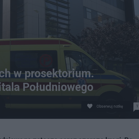
ch w prosektorium.
itala Południowego
1
Obserwuj notkę