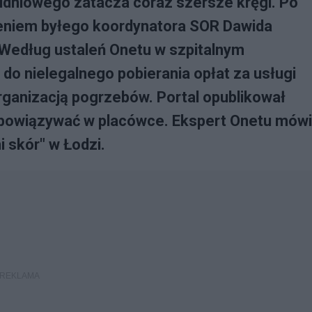
udniowego zatacza coraz szersze kręgi. Po
eniem byłego koordynatora SOR Dawida
 Według ustaleń Onetu w szpitalnym
do nielegalnego pobierania opłat za usługi
rganizacją pogrzebów. Portal opublikował
ł obowiązywać w placówce. Ekspert Onetu mówi
 skór" w Łodzi.