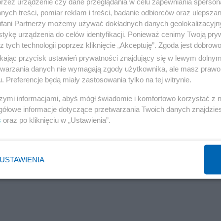
przez urządzenie czy dane przeglądania w celu zapewniania sperson
 a przed prosektorium pojawiały się następne karawany. 
ych treści, pomiar reklam i treści, badanie odbiorców oraz ulepszan
fani Partnerzy możemy używać dokładnych danych geolokalizacyjn
 wyprawia. Zrobiła się awantura. Zaczął straszyć nas
tykę urządzenia do celów identyfikacji. Ponieważ cenimy Twoją pry
żałobie – powiedziała w rozmowie z Onetem.
z tych technologii poprzez kliknięcie „Akceptuję”. Zgoda jest dobro
ikając przycisk ustawień prywatności znajdujący się w lewym dolny
etwarzania danych nie wymagają zgody użytkownika, ale masz prawo 
. Preferencje będą miały zastosowania tylko na tej witrynie.
szymi informacjami, abyś mógł świadomie i komfortowo korzystać z
gółowe informacje dotyczące przetwarzania Twoich danych znajdzi
s
oraz po kliknięciu w „Ustawienia”.
USTAWIENIA