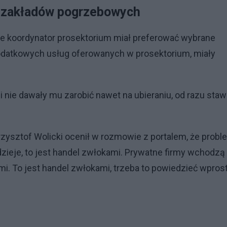
 zakładów pogrzebowych
 że koordynator prosektorium miał preferować wybrane
 dodatkowych usług oferowanych w prosektorium, miały
yli nie dawały mu zarobić nawet na ubieraniu, od razu staw
ysztof Wolicki ocenił w rozmowie z portalem, że probl
 dzieje, to jest handel zwłokami. Prywatne firmy wchodzą
ami. To jest handel zwłokami, trzeba to powiedzieć wpros