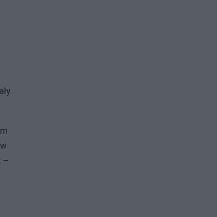
ały
em
 w
t –