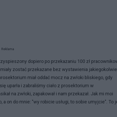
Reklama
 przyspieszony dopiero po przekazaniu 100 zł pracowniko
 miały zostać przekazane bez wystawienia jakiegokolwi
 prosektorium miał oddać mocz na zwłoki bliskiego, gdy
ię uparła i zabraliśmy ciało z prosektorium w
ikał na zwłoki, zapakował i nam przekazał. Jak mi moi
a on do mnie: "wy robicie usługi, to sobie umyjcie". To j