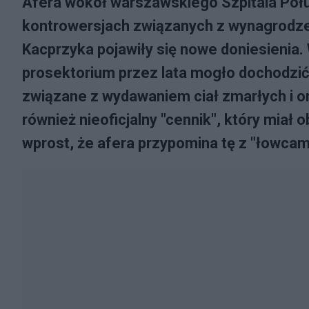
Afera wokół warszawskiego Szpitala Poł
kontrowersjach związanych z wynagrodz
Kacprzyka pojawiły się nowe doniesienia.
prosektorium przez lata mogło dochodzić 
związane z wydawaniem ciał zmarłych i o
również nieoficjalny "cennik", który mia
wprost, że afera przypomina tę z "łowcami