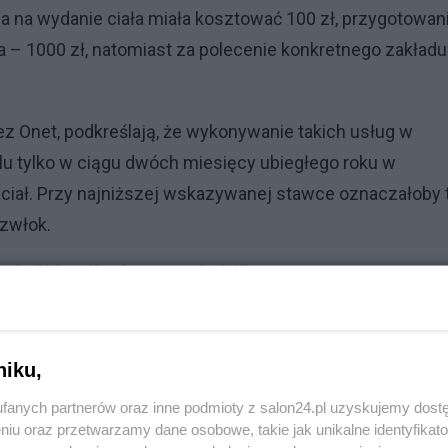
oda na wydanie ciała miała kosztować 100 zł, przygotowan
a – 1000 zł, natomiast za polecenie konkretnego zakładu
ez Onet, podkreślają, że wykonywanie takich usług w
lu tylko w ciągu dwóch miesięcy ubiegłego roku w
iał. Przy najniższej wskazywanej stawce oznaczałoby 
 zwłok.
ał. "Nasikał na zwłoki"
 kierowane po kartę zgonu nie do sekretariatów oddział
powiedziała, że rozwiązanie to było dla niej szokiem,
niku,
alności załatwiała na oddziale.
fanych partnerów oraz inne podmioty z salon24.pl uzyskujemy dost
niu oraz przetwarzamy dane osobowe, takie jak unikalne identyfikat
s oczekiwała na wydanie ciała bliskiej osoby, podczas g