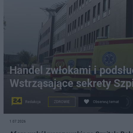
Handel zwłokami i podsłu
Wstrząsające sekrety Szp
Redakcja
ZDROWIE
Obserwuj temat
1.07.2026