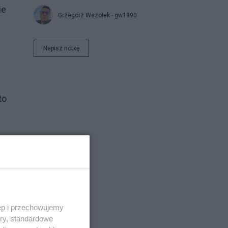
ie
Grzegorz Wszołek - gw1990
Napisz notkę
to
ów,
ęp i przechowujemy
ory, standardowe
dy