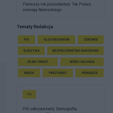
Pierwszy rok prezydentury. Tak Polacy
oceniają Nawrockiego
Tematy Redakcja
PIS
GŁOS REGIONÓW
ZDROWIE
ŚLEDZTWA
BEZPIECZEŃSTWO NARODOWE
SEJM I SENAT
WIDEO SALON24
MEDIA
PREZYDENT
PIENIĄDZE
PiS
PiS odkrywa karty. Demografia,