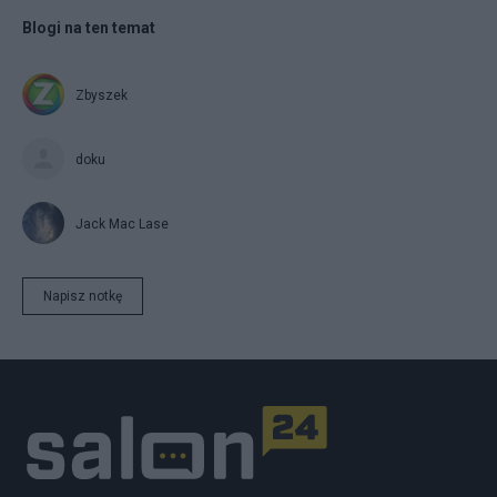
Blogi na ten temat
Zbyszek
doku
Jack Mac Lase
Napisz notkę