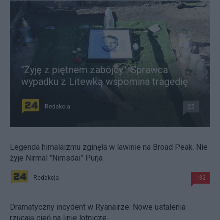
"Żyję z piętnem zabójcy". Sprawca
wypadku z Litewką wspomina tragedię
Redakcja
22
Legenda himalaizmu zginęła w lawinie na Broad Peak. Nie
żyje Nirmal "Nimsdai” Purja
Redakcja
132
Dramatyczny incydent w Ryanairze. Nowe ustalenia
rzucają cień na linie lotnicze