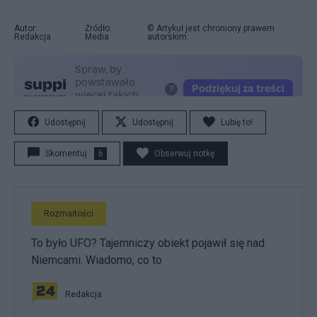
Autor:
Źródło:
© Artykuł jest chroniony prawem
Redakcja
Media
autorskim.
Udostępnij
Udostępnij
Lubię to!
Skomentuj
6
Obserwuj notkę
Rozmaitości
To było UFO? Tajemniczy obiekt pojawił się nad
Niemcami. Wiadomo, co to
Redakcja