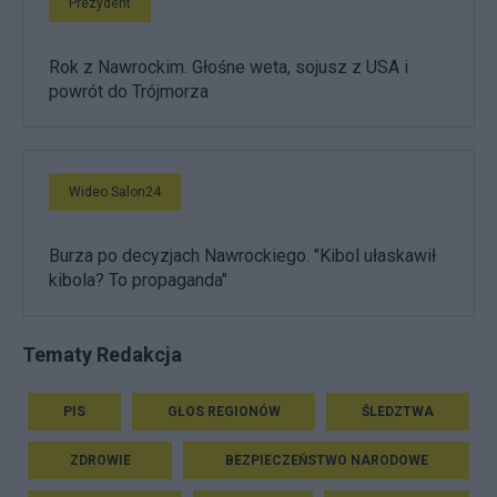
Prezydent
Rok z Nawrockim. Głośne weta, sojusz z USA i
powrót do Trójmorza
Wideo Salon24
Burza po decyzjach Nawrockiego. "Kibol ułaskawił
kibola? To propaganda"
Tematy Redakcja
PIS
GŁOS REGIONÓW
ŚLEDZTWA
ZDROWIE
BEZPIECZEŃSTWO NARODOWE