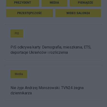
PREZYDENT
MEDIA
PIENIĄDZE
PRZESTĘPCZOŚĆ
WIDEO SALON24
PiS
PiS odkrywa karty. Demografia, mieszkania, ETS,
deportacje Ukraińców i rozliczenia
Media
Nie żyje Andrzej Morozowski. TVN24 żegna
dziennikarza