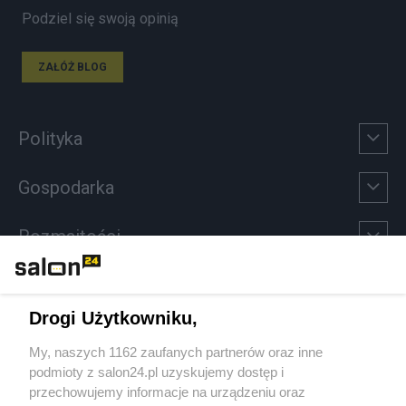
Podziel się swoją opinią
ZAŁÓŻ BLOG
Polityka
Gospodarka
Rozmaitości
Technologie
Drogi Użytkowniku,
Sport
My, naszych 1162 zaufanych partnerów oraz inne
podmioty z salon24.pl uzyskujemy dostęp i
Społeczeństwo
przechowujemy informacje na urządzeniu oraz