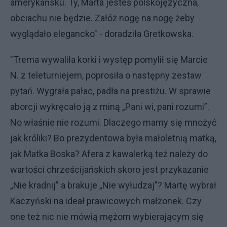
amerykańsku. Ty, Marta jesteś polskojęzyczna,
obciachu nie będzie. Załóż nogę na nogę żeby
wyglądało elegancko" - doradziła Gretkowska.
"Trema wywaliła korki i występ pomylił się Marcie
N. z teleturniejem, poprosiła o następny zestaw
pytań. Wygrała pałac, padła na prestiżu. W sprawie
aborcji wykręcało ją z miną „Pani wi, pani rozumi”.
No właśnie nie rozumi. Dlaczego mamy się mnożyć
jak króliki? Bo prezydentowa była małoletnią matką,
jak Matka Boska? Afera z kawalerką też należy do
wartości chrześcijańskich skoro jest przykazanie
„Nie kradnij” a brakuje „Nie wyłudzaj”? Martę wybrał
Kaczyński na ideał prawicowych małżonek. Czy
one też nic nie mówią mężom wybierającym się