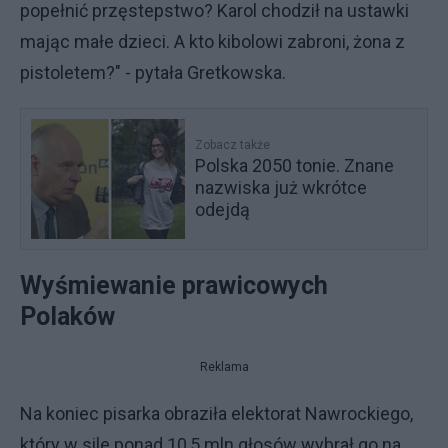
popełnić przęstepstwo? Karol chodził na ustawki
mając małe dzieci. A kto kibolowi zabroni, żona z
pistoletem?" - pytała Gretkowska.
Zobacz także
Polska 2050 tonie. Znane
nazwiska już wkrótce
odejdą
Wyśmiewanie prawicowych
Polaków
Reklama
Na koniec pisarka obraziła elektorat Nawrockiego,
który w sile ponad 10,5 mln głosów wybrał go na