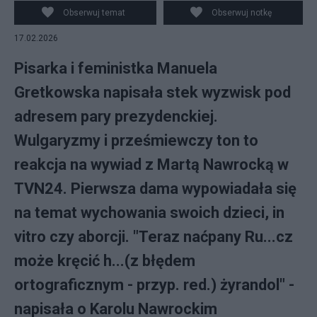
Obserwuj temat
Obserwuj notkę
17.02.2026
Pisarka i feministka Manuela
Gretkowska napisała stek wyzwisk pod
adresem pary prezydenckiej.
Wulgaryzmy i prześmiewczy ton to
reakcja na wywiad z Martą Nawrocką w
TVN24. Pierwsza dama wypowiadała się
na temat wychowania swoich dzieci, in
vitro czy aborcji. "Teraz naćpany Ru...cz
może kręcić h...(z błędem
ortograficznym - przyp. red.) żyrandol" -
napisała o Karolu Nawrockim