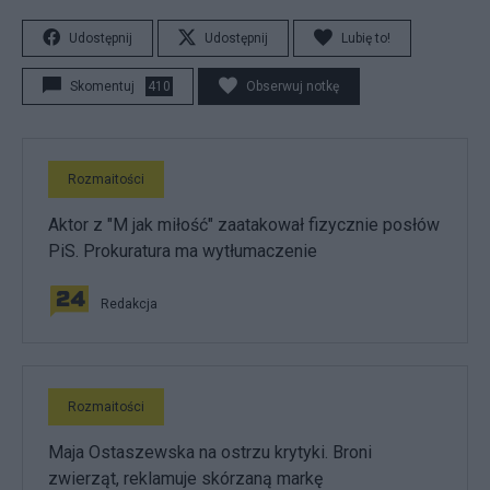
Udostępnij
Udostępnij
Lubię to!
Skomentuj
410
Obserwuj notkę
Rozmaitości
Aktor z "M jak miłość" zaatakował fizycznie posłów
PiS. Prokuratura ma wytłumaczenie
Redakcja
Rozmaitości
Maja Ostaszewska na ostrzu krytyki. Broni
zwierząt, reklamuje skórzaną markę