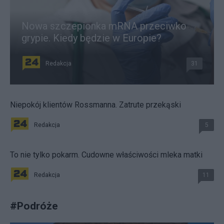
Nowa szczepionka mRNA przeciwko
grypie. Kiedy będzie w Europie?
Redakcja
31
Niepokój klientów Rossmanna. Zatrute przekąski
Redakcja
5
To nie tylko pokarm. Cudowne właściwości mleka matki
Redakcja
11
#
Podróże