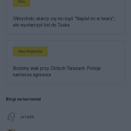
Film
Olbrychski skarży się na rząd. "Napluł mi w twarz",
ale wystarczył list do Tuska
Głos Regionów
Brutalny atak przy Złotych Tarasach. Policja
namierza agresora
Blogi na ten temat
Ja Falski