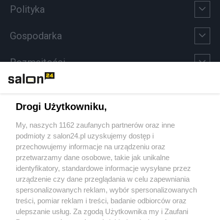
Polityka
Gospodarka
Rozmaitości
Technologie
Drogi Użytkowniku,
Sport
My, naszych 1162 zaufanych partnerów oraz inne
podmioty z salon24.pl uzyskujemy dostęp i
Społeczeństwo
przechowujemy informacje na urządzeniu oraz
przetwarzamy dane osobowe, takie jak unikalne
Kultura
identyfikatory, standardowe informacje wysyłane przez
urządzenie czy dane przeglądania w celu zapewniania
spersonalizowanych reklam, wybór spersonalizowanych
treści, pomiar reklam i treści, badanie odbiorców oraz
ulepszanie usług. Za zgodą Użytkownika my i Zaufani
X
Facebook
Instagram
Youtube