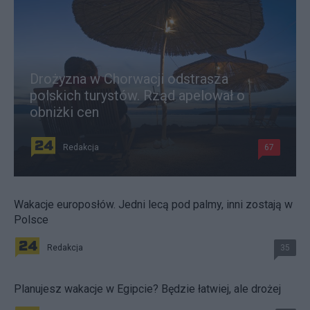
Drożyzna w Chorwacji odstrasza
polskich turystów. Rząd apelował o
obniżki cen
Redakcja
67
Wakacje europosłów. Jedni lecą pod palmy, inni zostają w
Polsce
Redakcja
35
Planujesz wakacje w Egipcie? Będzie łatwiej, ale drożej