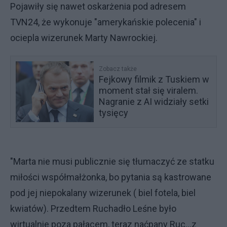
Pojawiły się nawet oskarżenia pod adresem
TVN24, że wykonuje "amerykańskie polecenia" i
ociepla wizerunek Marty Nawrockiej.
Zobacz także
Fejkowy filmik z Tuskiem w
moment stał się viralem.
Nagranie z AI widziały setki
tysięcy
"Marta nie musi publicznie się tłumaczyć ze statku
miłości współmałżonka, bo pytania są kastrowane
pod jej niepokalany wizerunek ( biel fotela, biel
kwiatów). Przedtem Ruchadło Leśne było
wirtualnie poza pałacem, teraz naćpany Ruc...z