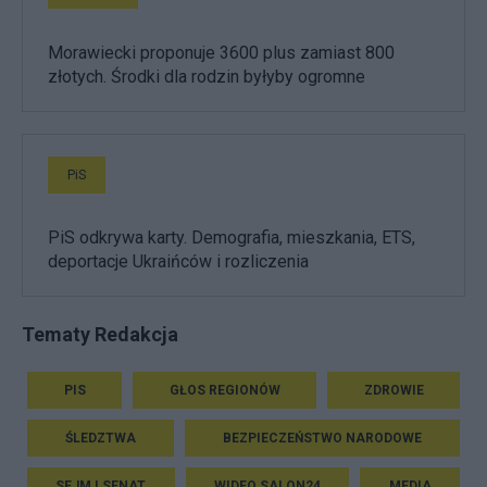
Morawiecki proponuje 3600 plus zamiast 800
złotych. Środki dla rodzin byłyby ogromne
PiS
PiS odkrywa karty. Demografia, mieszkania, ETS,
deportacje Ukraińców i rozliczenia
Tematy Redakcja
PIS
GŁOS REGIONÓW
ZDROWIE
ŚLEDZTWA
BEZPIECZEŃSTWO NARODOWE
SEJM I SENAT
WIDEO SALON24
MEDIA