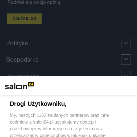
Podziel się swoją opinią
ZAŁÓŻ BLOG
Polityka
Gospodarka
Rozmaitości
Technologie
Drogi Użytkowniku,
Sport
My, naszych 1162 zaufanych partnerów oraz inne
podmioty z salon24.pl uzyskujemy dostęp i
Społeczeństwo
przechowujemy informacje na urządzeniu oraz
przetwarzamy dane osobowe, takie jak unikalne