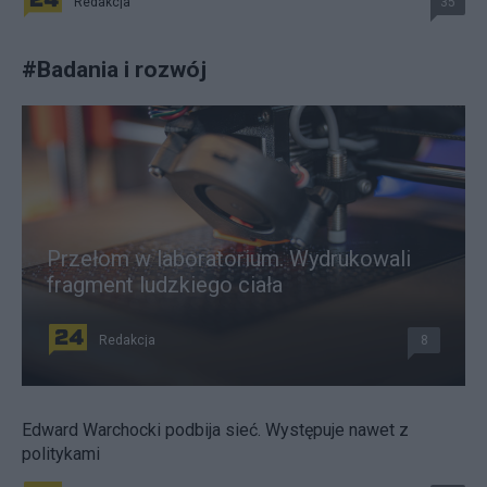
Redakcja
35
#
Badania i rozwój
Przełom w laboratorium. Wydrukowali
fragment ludzkiego ciała
Redakcja
8
Edward Warchocki podbija sieć. Występuje nawet z
politykami