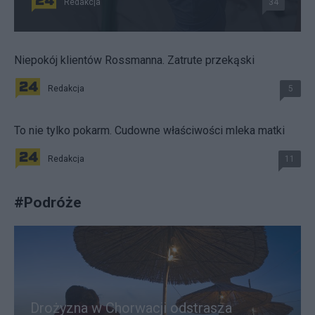
Redakcja
34
Niepokój klientów Rossmanna. Zatrute przekąski
Redakcja
5
To nie tylko pokarm. Cudowne właściwości mleka matki
Redakcja
11
#
Podróże
Drożyzna w Chorwacji odstrasza