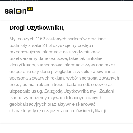
Rozmaitości
Technologie
Drogi Użytkowniku,
Sport
My, naszych 1162 zaufanych partnerów oraz inne
podmioty z salon24.pl uzyskujemy dostęp i
Społeczeństwo
przechowujemy informacje na urządzeniu oraz
przetwarzamy dane osobowe, takie jak unikalne
Kultura
identyfikatory, standardowe informacje wysyłane przez
urządzenie czy dane przeglądania w celu zapewniania
spersonalizowanych reklam, wybór spersonalizowanych
treści, pomiar reklam i treści, badanie odbiorców oraz
ulepszanie usług. Za zgodą Użytkownika my i Zaufani
X
Facebook
Instagram
Youtube
Partnerzy możemy używać dokładnych danych
geolokalizacyjnych oraz aktywnie skanować
charakterystykę urządzenia do celów identyfikacji.
Web Content Media sp. z o. o. © 2022
Ponieważ cenimy Twoją prywatność, prosimy o zgodę na
korzystanie z tych technologii poprzez kliknięcie
„Akceptuję”. Zgoda jest dobrowolna i zawsze możesz ją
Pomoc
O nas
Praca
Reklama
Kontakt