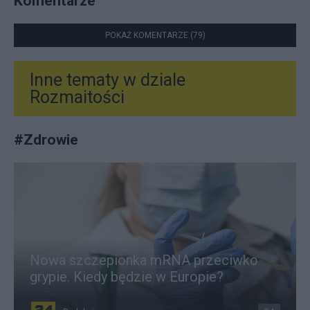
Komentarze
POKAŻ KOMENTARZE (79)
Inne tematy w dziale
Rozmaitości
#
Zdrowie
Nowa szczepionka mRNA przeciwko
grypie. Kiedy będzie w Europie?