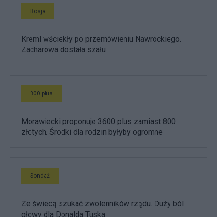
Rosja
Kreml wściekły po przemówieniu Nawrockiego.
Zacharowa dostała szału
800 plus
Morawiecki proponuje 3600 plus zamiast 800
złotych. Środki dla rodzin byłyby ogromne
Sondaż
Ze świecą szukać zwolenników rządu. Duży ból
głowy dla Donalda Tuska