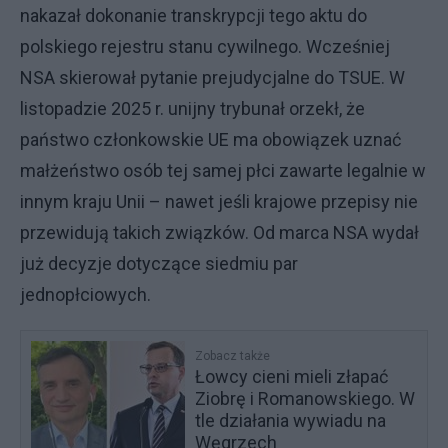
nakazał dokonanie transkrypcji tego aktu do
polskiego rejestru stanu cywilnego. Wcześniej
NSA skierował pytanie prejudycjalne do TSUE. W
listopadzie 2025 r. unijny trybunał orzekł, że
państwo członkowskie UE ma obowiązek uznać
małżeństwo osób tej samej płci zawarte legalnie w
innym kraju Unii – nawet jeśli krajowe przepisy nie
przewidują takich związków. Od marca NSA wydał
już decyzje dotyczące siedmiu par
jednopłciowych.
Zobacz także
Łowcy cieni mieli złapać
Ziobrę i Romanowskiego. W
tle działania wywiadu na
Węgrzech