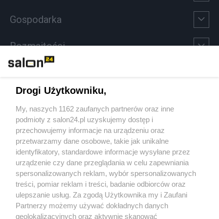
Gospodarka
Rozmaitości
Technologie
Drogi Użytkowniku,
Sport
My, naszych 1162 zaufanych partnerów oraz inne
podmioty z salon24.pl uzyskujemy dostęp i
Społeczeństwo
przechowujemy informacje na urządzeniu oraz
przetwarzamy dane osobowe, takie jak unikalne
Kultura
identyfikatory, standardowe informacje wysyłane przez
urządzenie czy dane przeglądania w celu zapewniania
spersonalizowanych reklam, wybór spersonalizowanych
treści, pomiar reklam i treści, badanie odbiorców oraz
ulepszanie usług. Za zgodą Użytkownika my i Zaufani
X
Facebook
Instagram
Youtube
Partnerzy możemy używać dokładnych danych
geolokalizacyjnych oraz aktywnie skanować