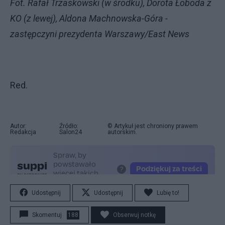
Fot. Rafał Trzaskowski (w środku), Dorota Łoboda z
KO (z lewej), Aldona Machnowska-Góra -
zastępczyni prezydenta Warszawy/East News
Red.
Autor:
Źródło:
© Artykuł jest chroniony prawem
Redakcja
Salon24
autorskim.
Udostępnij
Udostępnij
Lubię to!
Skomentuj
188
Obserwuj notkę