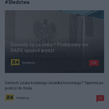
#
Śledztwa
Dowody są za słabe? Podejrzany ws.
RARS opuścił areszt
Redakcja
106
Giertych szuka kolejnego świadka koronnego? Tajemnicza
podróż do Krala
Redakcja
52