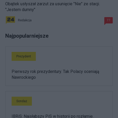
Obajtek usłyszał zarzut za usunięcie "Nie" ze stacji.
"Jestem dumny"
Redakcja
77
Najpopularniejsze
Prezydent
Pierwszy rok prezydentury. Tak Polacy oceniają
Nawrockiego
Sondaż
IBRiS: Najsłabszy PiS w historii po rozłamie.