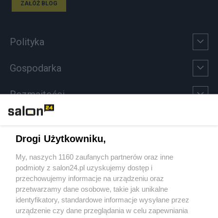
ZAŁÓŻ BLOG
Polityka
Gospodarka
Rozmaitości
Technologie
Drogi Użytkowniku,
Sport
My, naszych 1160 zaufanych partnerów oraz inne
podmioty z salon24.pl uzyskujemy dostęp i
Społeczeństwo
przechowujemy informacje na urządzeniu oraz
przetwarzamy dane osobowe, takie jak unikalne
Kultura
identyfikatory, standardowe informacje wysyłane przez
urządzenie czy dane przeglądania w celu zapewniania