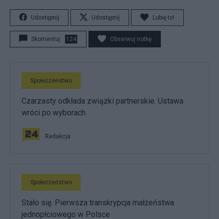
Udostępnij
Udostępnij
Lubię to!
Skomentuj
124
Obserwuj notkę
Społeczeństwo
Czarzasty odkłada związki partnerskie. Ustawa
wróci po wyborach
Redakcja
Społeczeństwo
Stało się. Pierwsza transkrypcja małżeństwa
jednopłciowego w Polsce