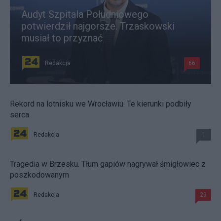
Audyt Szpitala Południowego
potwierdził najgorsze. Trzaskowski
musiał to przyznać
Redakcja
66
Rekord na lotnisku we Wrocławiu. Te kierunki podbiły
serca
Redakcja
1
Tragedia w Brzesku. Tłum gapiów nagrywał śmigłowiec z
poszkodowanym
Redakcja
29