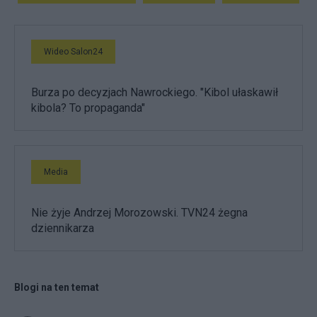
Wideo Salon24
Burza po decyzjach Nawrockiego. "Kibol ułaskawił
kibola? To propaganda"
Media
Nie żyje Andrzej Morozowski. TVN24 żegna
dziennikarza
Blogi na ten temat