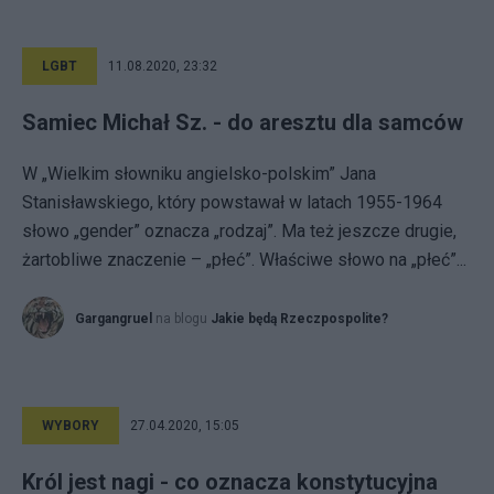
LGBT
11.08.2020, 23:32
Samiec Michał Sz. - do aresztu dla samców
W „Wielkim słowniku angielsko-polskim” Jana
Stanisławskiego, który powstawał w latach 1955-1964
słowo „gender” oznacza „rodzaj”. Ma też jeszcze drugie,
żartobliwe znaczenie – „płeć”. Właściwe słowo na „płeć”...
Gargangruel
na blogu
Jakie będą Rzeczpospolite?
WYBORY
27.04.2020, 15:05
Król jest nagi - co oznacza konstytucyjna