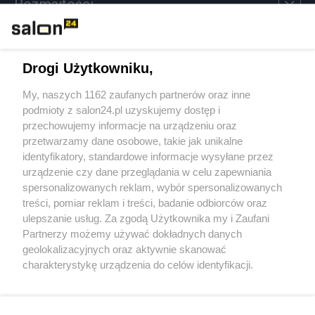
Rozmaitości
Technologie
Drogi Użytkowniku,
Sport
My, naszych 1162 zaufanych partnerów oraz inne
podmioty z salon24.pl uzyskujemy dostęp i
Społeczeństwo
przechowujemy informacje na urządzeniu oraz
przetwarzamy dane osobowe, takie jak unikalne
Kultura
identyfikatory, standardowe informacje wysyłane przez
urządzenie czy dane przeglądania w celu zapewniania
spersonalizowanych reklam, wybór spersonalizowanych
treści, pomiar reklam i treści, badanie odbiorców oraz
ulepszanie usług. Za zgodą Użytkownika my i Zaufani
X
Facebook
Instagram
Youtube
Partnerzy możemy używać dokładnych danych
geolokalizacyjnych oraz aktywnie skanować
charakterystykę urządzenia do celów identyfikacji.
Web Content Media sp. z o. o. © 2022
Ponieważ cenimy Twoją prywatność, prosimy o zgodę na
korzystanie z tych technologii poprzez kliknięcie
„Akceptuję”. Zgoda jest dobrowolna i zawsze możesz ją
Pomoc
O nas
Praca
Reklama
Kontakt