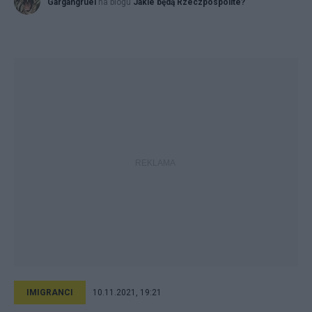
Gargangruel
na blogu
Jakie będą Rzeczpospolite?
IMIGRANCI
10.11.2021, 19:21