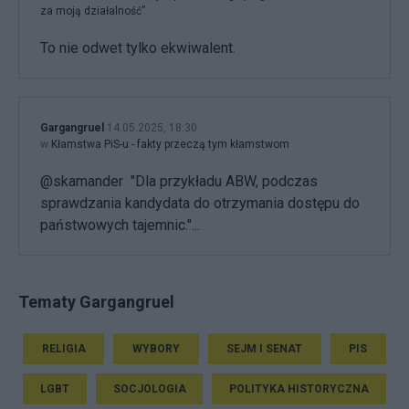
za moją działalność”
To nie odwet tylko ekwiwalent.
Gargangruel
14.05.2025, 18:30
w
Kłamstwa PiS-u - fakty przeczą tym kłamstwom
@skamander "Dla przykładu ABW, podczas
sprawdzania kandydata do otrzymania dostępu do
państwowych tajemnic."...
Tematy Gargangruel
RELIGIA
WYBORY
SEJM I SENAT
PIS
LGBT
SOCJOLOGIA
POLITYKA HISTORYCZNA