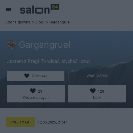
Strona główna
Blogi
Gargangruel
Gargangruel
Jestem z Pragi. To widać, słychać i czuć.
Obserwuj
WIADOMOŚĆ
23
128
Obserwujących
Notki
POLITYKA
12.05.2025, 21:47