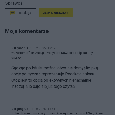
Sprawdź:
Redakcja
ŻEBYŚ WIEDZIAŁ
Moje komentarze
Gargangruel
13.12.2025, 13:59
w
„Wetomat” się zaciął? Prezydent Nawrocki podpisał trzy
ustawy
Sądząc po tytule, można łatwo się domyślić jaką
opcję polityczną reprezentuje Redakcja salonu.
Otóż jest to opcja obiektywnych nienachalnie i
inaczej. Nie daje się już tego czytać.
Gargangruel
11.10.2025, 13:51
w
Jakub Wiech usunięty z prestiżowego programu w USA. „Odwet